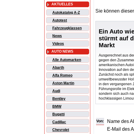
AKTUELLES
Sie können diesen
Autokatalog A-Z
Autotest
Fahrzeugklassen
Ein Auto wie
News
stürmt auf 
Videos
Markt
AUTO NEWS
Ausgerechnet aus de
Alle Automarken
gegen den Zusamme
amerikanischen Autoin
Abarth
Innovation auf den d
Zunächst noch als sp
Alfa Romeo
umweltbewusster Holl
Aston Martin
in den vergangenen J
Führungsrolle im Ele
Audi
sondern sich auch na
hochklassigen Limousi
Bentley
BMW
Bugatti
Name des A
Von:
Cadillac
E-Mail des 
Chevrolet