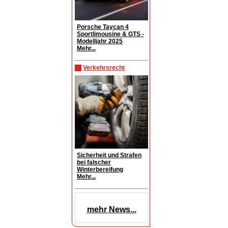
Porsche Taycan 4
Sportlimousine & GTS -
Modelljahr 2025
Mehr...
Verkehrsrecht
Sicherheit und Strafen
bei falscher
Winterbereifung
Mehr...
mehr News...