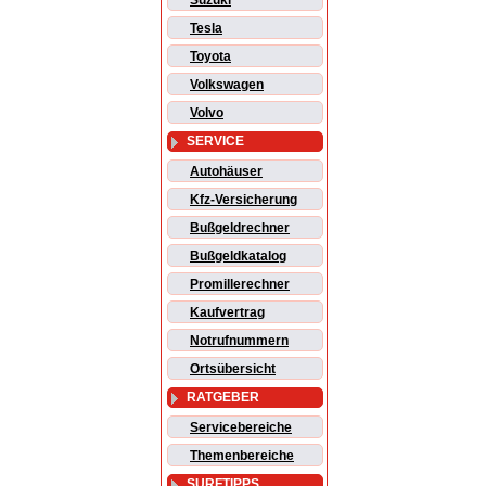
Suzuki
Tesla
Toyota
Volkswagen
Volvo
SERVICE
Autohäuser
Kfz-Versicherung
Bußgeldrechner
Bußgeldkatalog
Promillerechner
Kaufvertrag
Notrufnummern
Ortsübersicht
RATGEBER
Servicebereiche
Themenbereiche
SURFTIPPS