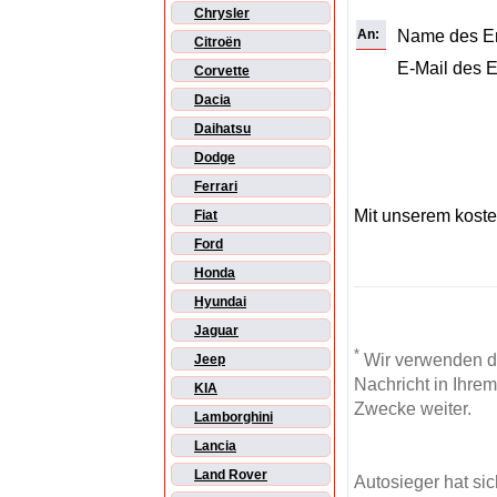
Chrysler
An:
Name des E
Citroën
E-Mail des 
Corvette
Dacia
Daihatsu
Dodge
Ferrari
Mit unserem kost
Fiat
Ford
Honda
Hyundai
Jaguar
*
Wir verwenden d
Jeep
Nachricht in Ihre
KIA
Zwecke weiter.
Lamborghini
Lancia
Land Rover
Autosieger hat si