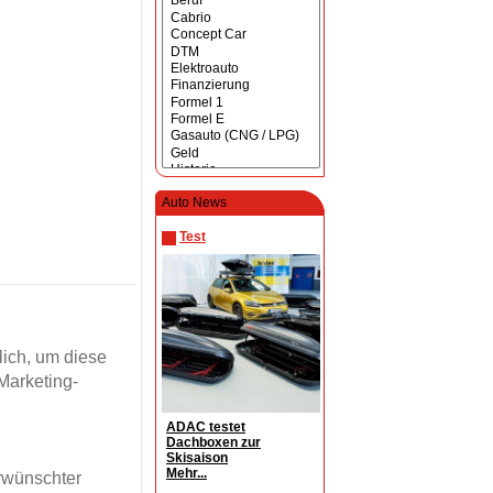
Auto News
Test
ich, um diese
Marketing-
ADAC testet
Dachboxen zur
Skisaison
Mehr...
erwünschter