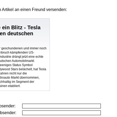
 Artikel
an einen Freund versenden:
 ein Blitz - Tesla
den deutschen
r geschundenen und immer noch
nbruch kämpfenden US-
dustrie drängt jetzt eine echte
eutschen Automobilmarkt.
leeniges Status Symbol
ywood Stars belächelt, hat Tesla
ahren nicht nur die
ktroauto Markt übernommen,
chhaltig im Segment der
nen etabliert.
bsender:
Absender: