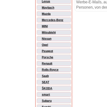
Lexus
Werbe-E-Mails, au
Personen, von den
Maybach
Mazda
Mercedes-Benz
MINI
Mitsubishi
Nissan
Opel
Peugeot
Porsche
Renault
Rolls-Royce
Saab
SEAT
ŠKODA
smart
Subaru