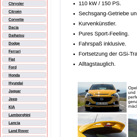
110 kW / 150 PS.
Chrysler
Citroën
Sechsgang-Getriebe und
Corvette
Kurvenkünstler.
Dacia
Pures Sport-Feeling.
Daihatsu
Fahrspaß inklusive.
Dodge
Ferrari
Fortsetzung der GSi-Tra
Fiat
Alltagstauglich.
Ford
Honda
Hyundai
Opel
Jaguar
und 
perf
Jeep
gena
mäch
KIA
Lamborghini
Lancia
Land Rover