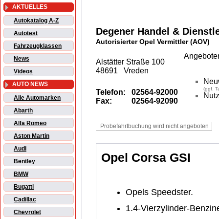
AKTUELLES
Autokatalog A-Z
Degener Handel & Dienst
Autotest
Autorisierter Opel Vermittler (AOV)
Fahrzeugklassen
Angeboten
News
Alstätter Straße 100
48691 Vreden
Videos
Neu
AUTO NEWS
(ggf. 
Telefon:
02564-92000
Nutz
Alle Automarken
Fax:
02564-92090
Abarth
Alfa Romeo
Aston Martin
Audi
Opel Corsa GSI
Bentley
BMW
Bugatti
Opels Speedster.
Cadillac
1.4-Vierzylinder-Benzine
Chevrolet