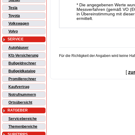
Suzuki
* Die angegebenen Werte wur
Tesla
Messverfahren (gemäß VO (EG)
in Übereinstimmung mit dieser
Toyota
ermittelt.
Volkswagen
Volvo
SERVICE
Autohäuser
Kfz-Versicherung
Für die Richtigkeit der Angaben wird keine H
Bußgeldrechner
Bußgeldkatalog
[
zu
Promillerechner
Kaufvertrag
Notrufnummern
Ortsübersicht
RATGEBER
Servicebereiche
Themenbereiche
SURFTIPPS