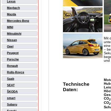
Lexus
Maybach
Mazda
Mercedes-Benz
MINI
Mitsubishi
Mit 
Nissan
unte
eine
Opel
– be
Seku
Peugeot
bege
Porsche
und 
Renault
Rolls-Royce
Saab
Mot
Technische
Hub
SEAT
Lei
Daten:
Höc
ŠKODA
Ges
smart
CO
2
CO
2
Subaru
Sch