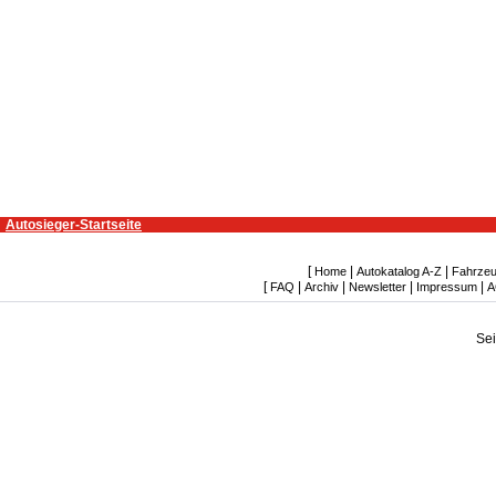
Autosieger-Startseite
[
|
|
Home
Autokatalog A-Z
Fahrzeu
[
|
|
|
|
FAQ
Archiv
Newsletter
Impressum
A
Se