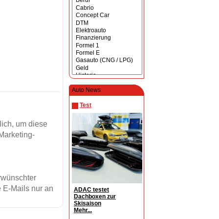
Auto News
Test
ich, um diese
Marketing-
erwünschter
 E-Mails nur an
ADAC testet
Dachboxen zur
Skisaison
Mehr...