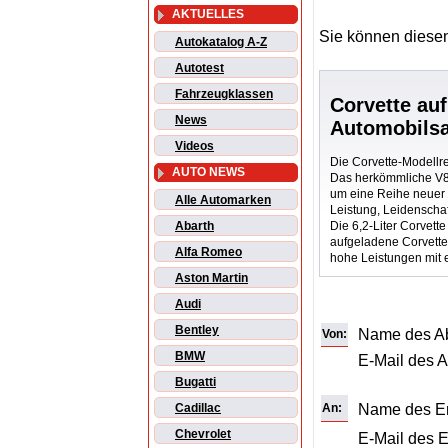
AKTUELLES
Sie können diesen
Autokatalog A-Z
Autotest
Fahrzeugklassen
Corvette au
News
Automobilsa
Videos
Die Corvette-Modellre
AUTO NEWS
Das herkömmliche V8
um eine Reihe neuer 
Alle Automarken
Leistung, Leidenschaft
Die 6,2-Liter Corvette
Abarth
aufgeladene Corvett
Alfa Romeo
hohe Leistungen mit 
Aston Martin
Audi
Bentley
Name des A
Von:
BMW
E-Mail des 
Bugatti
An:
Name des E
Cadillac
Chevrolet
E-Mail des 