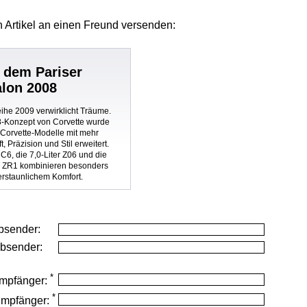
 Artikel
an einen Freund versenden:
f dem Pariser
lon 2008
ihe 2009 verwirklicht Träume.
-Konzept von Corvette wurde
Corvette-Modelle mit mehr
, Präzision und Stil erweitert.
 C6, die 7,0-Liter Z06 und die
e ZR1 kombinieren besonders
erstaunlichem Komfort.
bsender:
Absender:
*
mpfänger:
*
Empfänger: