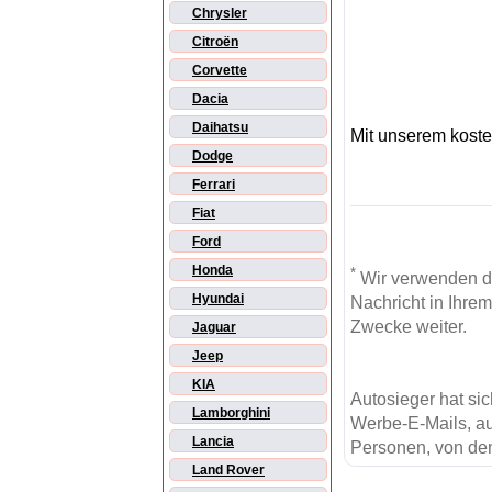
Chrysler
Citroën
Corvette
Dacia
Daihatsu
Mit unserem kost
Dodge
Ferrari
Fiat
Ford
Honda
*
Wir verwenden d
Hyundai
Nachricht in Ihre
Zwecke weiter.
Jaguar
Jeep
KIA
Autosieger hat si
Lamborghini
Werbe-E-Mails, au
Lancia
Personen, von den
Land Rover