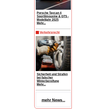
Porsche Taycan 4
Sportlimousine & GTS -
Modelljahr 2025
Mehr...
Verkehrsrecht
Sicherheit und Strafen
bei falscher
Winterbereifung
Mehr...
mehr News...