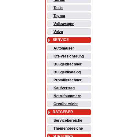
Suzuki
Tesla
Toyota
Volkswagen
Volvo
SERVICE
Autohäuser
Kfz-Versicherung
Bußgeldrechner
Bußgeldkatalog
Promillerechner
Kaufvertrag
Notrufnummern
Ortsübersicht
RATGEBER
Servicebereiche
Themenbereiche
SURFTIPPS