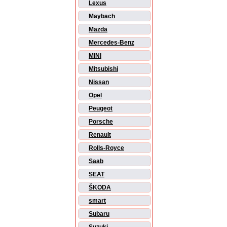
Lexus
Maybach
Mazda
Mercedes-Benz
MINI
Mitsubishi
Nissan
Opel
Peugeot
Porsche
Renault
Rolls-Royce
Saab
SEAT
ŠKODA
smart
Subaru