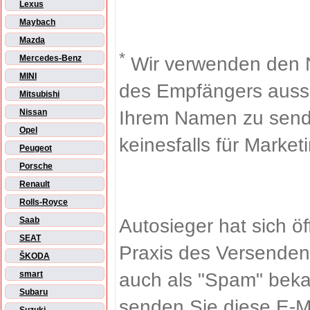
Lexus
Maybach
Mazda
*
Wir verwenden den 
Mercedes-Benz
MINI
des Empfängers aussch
Mitsubishi
Ihrem Namen zu sende
Nissan
Opel
keinesfalls für Market
Peugeot
Porsche
Renault
Rolls-Royce
Autosieger hat sich ö
Saab
SEAT
Praxis des Versenden
ŠKODA
auch als "Spam" beka
smart
Subaru
senden Sie diese E-M