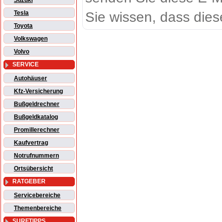
Suzuki
Sie wissen, dass dies
Tesla
Toyota
Volkswagen
Volvo
SERVICE
Autohäuser
Kfz-Versicherung
Bußgeldrechner
Bußgeldkatalog
Promillerechner
Kaufvertrag
Notrufnummern
Ortsübersicht
RATGEBER
Servicebereiche
Themenbereiche
SURFTIPPS