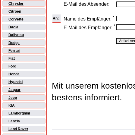
E-Mail des Absender:
Chrysler
Citroën
*
An:
Name des Empfänger:
Corvette
*
E-Mail des Empfänger:
Dacia
Daihatsu
Dodge
Ferrari
Fiat
Ford
Honda
Hyundai
Mit unserem kostenl
Jaguar
bestens informiert.
Jeep
KIA
Lamborghini
Lancia
Land Rover