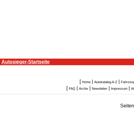
Autosieger-Startseite
[
|
|
Home
Autokatalog A-Z
Fahrzeu
[
|
|
|
|
FAQ
Archiv
Newsletter
Impressum
A
Seite