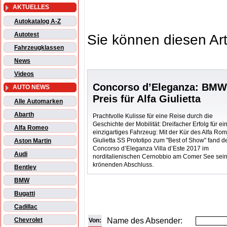
AKTUELLES
Autokatalog A-Z
Autotest
Sie können diesen Art
Fahrzeugklassen
News
Videos
Concorso d’Eleganza: BM
AUTO NEWS
Preis für Alfa Giulietta
Alle Automarken
Abarth
Prachtvolle Kulisse für eine Reise durch die
Geschichte der Mobilität: Dreifacher Erfolg für ei
Alfa Romeo
einzigartiges Fahrzeug: Mit der Kür des Alfa Ro
Giulietta SS Prototipo zum "Best of Show" fand d
Aston Martin
Concorso d’Eleganza Villa d’Este 2017 im
Audi
norditalienischen Cernobbio am Comer See sei
krönenden Abschluss.
Bentley
BMW
Bugatti
Cadillac
Name des Absender:
Chevrolet
Von: