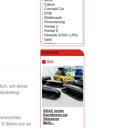
Auto News
Test
ich, um diese
Marketing-
ADAC testet
Dachboxen zur
erwünschter
Skisaison
Mehr...
 E-Mails nur an