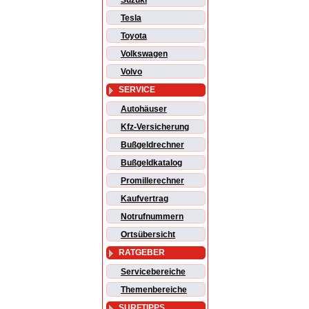
Suzuki
Tesla
Toyota
Volkswagen
Volvo
SERVICE
Autohäuser
Kfz-Versicherung
Bußgeldrechner
Bußgeldkatalog
Promillerechner
Kaufvertrag
Notrufnummern
Ortsübersicht
RATGEBER
Servicebereiche
Themenbereiche
SURFTIPPS