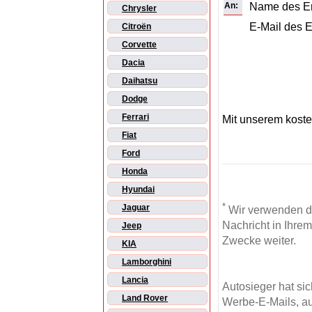
An:
Name des E
Chrysler
E-Mail des 
Citroën
Corvette
Dacia
Daihatsu
Dodge
Ferrari
Mit unserem kost
Fiat
Ford
Honda
Hyundai
*
Jaguar
Wir verwenden d
Nachricht in Ihre
Jeep
Zwecke weiter.
KIA
Lamborghini
Lancia
Autosieger hat si
Land Rover
Werbe-E-Mails, au