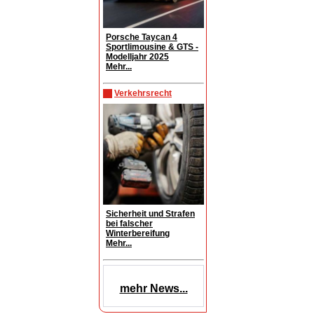
Porsche Taycan 4
Sportlimousine & GTS -
Modelljahr 2025
Mehr...
Verkehrsrecht
Sicherheit und Strafen
bei falscher
Winterbereifung
Mehr...
mehr News...