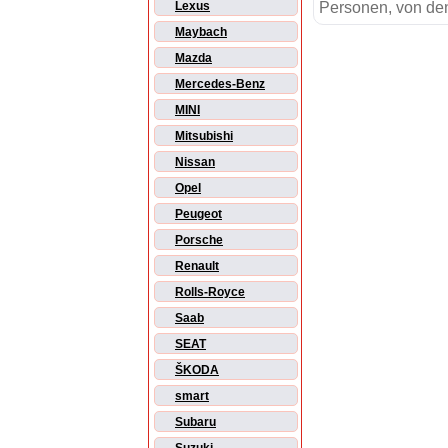
Personen, von den
Lexus
Maybach
Mazda
Mercedes-Benz
MINI
Mitsubishi
Nissan
Opel
Peugeot
Porsche
Renault
Rolls-Royce
Saab
SEAT
ŠKODA
smart
Subaru