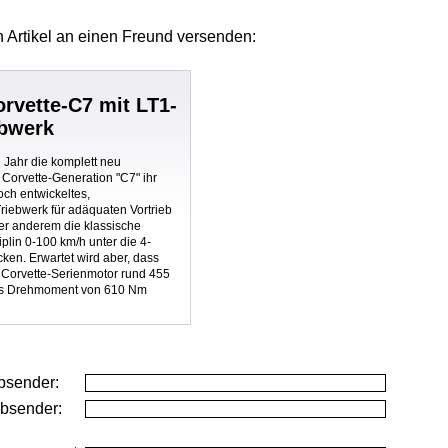
 Artikel
an einen Freund versenden:
orvette-C7 mit LT1-
ebwerk
ahr die komplett neu
 Corvette-Generation "C7" ihr
och entwickeltes,
riebwerk für adäquaten Vortrieb
er anderem die klassische
plin 0-100 km/h unter die 4-
en. Erwartet wird aber, dass
e Corvette-Serienmotor rund 455
es Drehmoment von 610 Nm
bsender:
Absender: