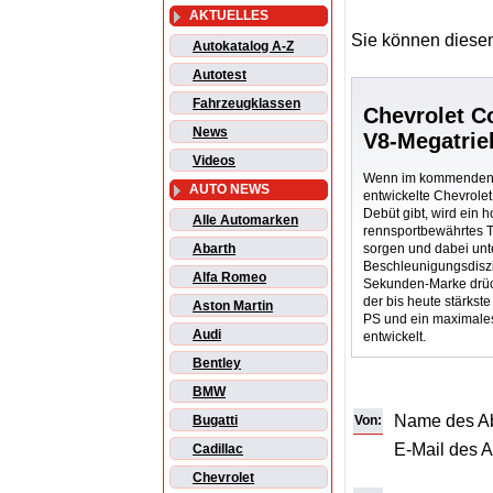
AKTUELLES
Sie können diesen
Autokatalog A-Z
Autotest
Fahrzeugklassen
Chevrolet C
News
V8-Megatri
Videos
Wenn im kommenden J
AUTO NEWS
entwickelte Chevrolet
Debüt gibt, wird ein h
Alle Automarken
rennsportbewährtes T
sorgen und dabei unt
Abarth
Beschleunigungsdiszi
Alfa Romeo
Sekunden-Marke drück
der bis heute stärkst
Aston Martin
PS und ein maximal
Audi
entwickelt.
Bentley
BMW
Name des A
Von:
Bugatti
E-Mail des 
Cadillac
Chevrolet