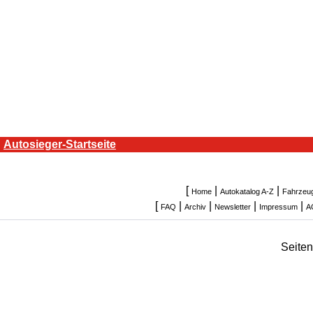
Autosieger-Startseite
[
|
|
Home
Autokatalog A-Z
Fahrzeu
[
|
|
|
|
FAQ
Archiv
Newsletter
Impressum
A
Seite