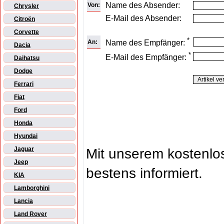
Name des Absender:
Von:
Chrysler
E-Mail des Absender:
Citroën
Corvette
*
An:
Name des Empfänger:
Dacia
*
E-Mail des Empfänger:
Daihatsu
Dodge
Ferrari
Fiat
Ford
Honda
Hyundai
Jaguar
Mit unserem kostenl
Jeep
bestens informiert.
KIA
Lamborghini
Lancia
Land Rover