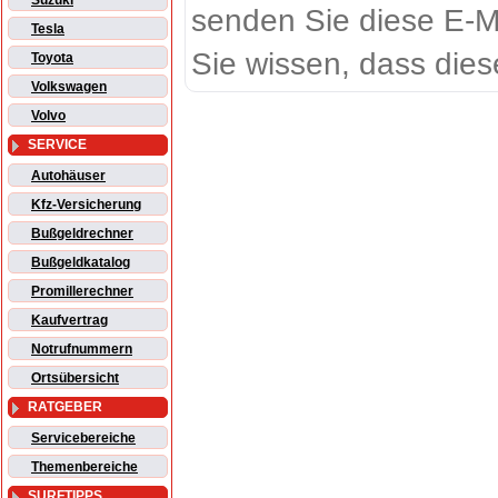
Suzuki
senden Sie diese E-M
Tesla
Sie wissen, dass dies
Toyota
Volkswagen
Volvo
SERVICE
Autohäuser
Kfz-Versicherung
Bußgeldrechner
Bußgeldkatalog
Promillerechner
Kaufvertrag
Notrufnummern
Ortsübersicht
RATGEBER
Servicebereiche
Themenbereiche
SURFTIPPS