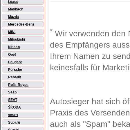
Lexus
Maybach
Mazda
Mercedes-Benz
*
Wir verwenden den 
MINI
Mitsubishi
des Empfängers aussch
Nissan
Ihrem Namen zu sende
Opel
Peugeot
keinesfalls für Market
Porsche
Renault
Rolls-Royce
Saab
Autosieger hat sich ö
SEAT
ŠKODA
Praxis des Versenden
smart
auch als "Spam" beka
Subaru