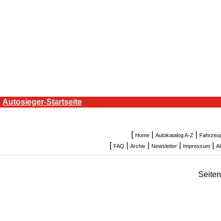
Autosieger-Startseite
[
|
|
Home
Autokatalog A-Z
Fahrzeu
[
|
|
|
|
FAQ
Archiv
Newsletter
Impressum
A
Seite