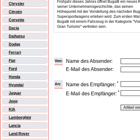
Frühjahr dieses Jahres öffnet Bugatti ein neues K
Chrysler
seiner Unternehmensgeschichte, das seinen
Höhepunkt mit der Vorstellung des nächsten Buga
Citroën
Supersportwagens erleben wird. Zum ersten Mal
Corvette
Bugatti mit einem Fahrzeug in der Kategorie "Vis
Gran Turismo" vertreten sein.
Dacia
Daihatsu
Dodge
Ferrari
Name des Absender:
Fiat
Von:
E-Mail des Absender:
Ford
Honda
*
An:
Name des Empfänger:
Hyundai
*
E-Mail des Empfänger:
Jaguar
Jeep
KIA
Lamborghini
Lancia
Land Rover