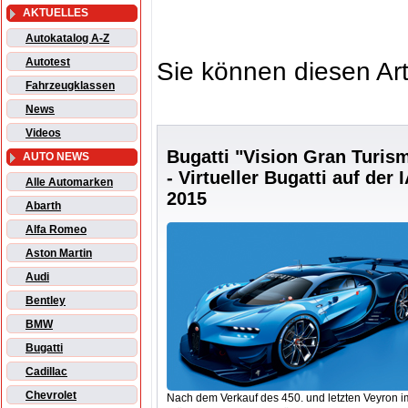
AKTUELLES
Autokatalog A-Z
Autotest
Sie können diesen Art
Fahrzeugklassen
News
Videos
Bugatti "Vision Gran Turis
AUTO NEWS
- Virtueller Bugatti auf der 
Alle Automarken
2015
Abarth
Alfa Romeo
Aston Martin
Audi
Bentley
BMW
Bugatti
Cadillac
Chevrolet
Nach dem Verkauf des 450. und letzten Veyron i