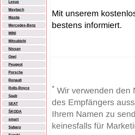
Lexus
Maybach
Mit unserem kostenl
Mazda
bestens informiert.
Mercedes-Benz
MINI
Mitsubishi
Nissan
Opel
Peugeot
Porsche
Renault
*
Wir verwenden den 
Rolls-Royce
Saab
des Empfängers aussch
SEAT
Ihrem Namen zu sende
ŠKODA
smart
keinesfalls für Market
Subaru