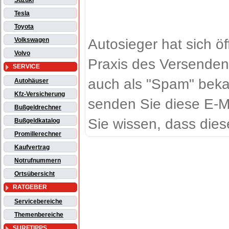
Suzuki
Tesla
Toyota
Autosieger hat sich ö
Volkswagen
Volvo
Praxis des Versenden
SERVICE
auch als "Spam" beka
Autohäuser
Kfz-Versicherung
senden Sie diese E-M
Bußgeldrechner
Sie wissen, dass dies
Bußgeldkatalog
Promillerechner
Kaufvertrag
Notrufnummern
Ortsübersicht
RATGEBER
Servicebereiche
Themenbereiche
SURFTIPPS