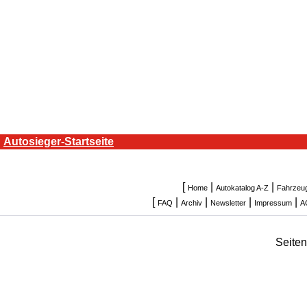
Autosieger-Startseite
[
|
|
Home
Autokatalog A-Z
Fahrzeu
[
|
|
|
|
FAQ
Archiv
Newsletter
Impressum
A
Seite