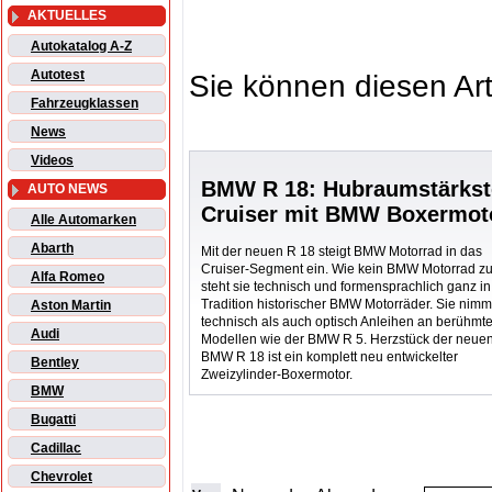
AKTUELLES
Autokatalog A-Z
Autotest
Sie können diesen Art
Fahrzeugklassen
News
Videos
BMW R 18: Hubraumstärkst
AUTO NEWS
Cruiser mit BMW Boxermot
Alle Automarken
Abarth
Mit der neuen R 18 steigt BMW Motorrad in das
Cruiser-Segment ein. Wie kein BMW Motorrad z
Alfa Romeo
steht sie technisch und formensprachlich ganz in
Tradition historischer BMW Motorräder. Sie nimm
Aston Martin
technisch als auch optisch Anleihen an berühmt
Audi
Modellen wie der BMW R 5. Herzstück der neue
BMW R 18 ist ein komplett neu entwickelter
Bentley
Zweizylinder-Boxermotor.
BMW
Bugatti
Cadillac
Chevrolet