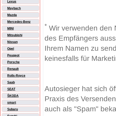
Lexus
Maybach
Mazda
Mercedes-Benz
*
Wir verwenden den 
MINI
Mitsubishi
des Empfängers aussch
Nissan
Ihrem Namen zu sende
Opel
Peugeot
keinesfalls für Market
Porsche
Renault
Rolls-Royce
Saab
Autosieger hat sich ö
SEAT
ŠKODA
Praxis des Versenden
smart
auch als "Spam" beka
Subaru