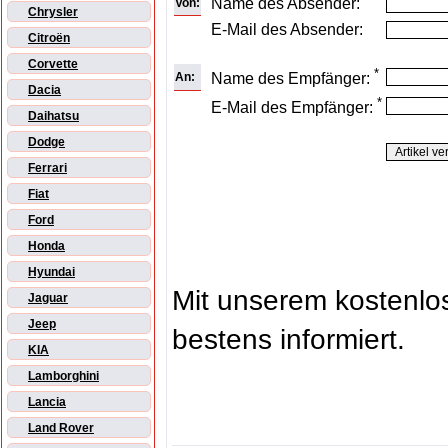
Name des Absender:
Von:
Chrysler
E-Mail des Absender:
Citroën
Corvette
*
An:
Name des Empfänger:
Dacia
*
E-Mail des Empfänger:
Daihatsu
Dodge
Ferrari
Fiat
Ford
Honda
Hyundai
Mit unserem kostenl
Jaguar
Jeep
bestens informiert.
KIA
Lamborghini
Lancia
Land Rover