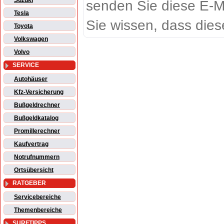
Suzuki
senden Sie diese E-M
Tesla
Sie wissen, dass dies
Toyota
Volkswagen
Volvo
SERVICE
Autohäuser
Kfz-Versicherung
Bußgeldrechner
Bußgeldkatalog
Promillerechner
Kaufvertrag
Notrufnummern
Ortsübersicht
RATGEBER
Servicebereiche
Themenbereiche
SURFTIPPS