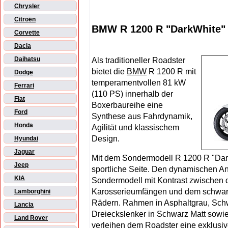
Chrysler
Citroën
BMW R 1200 R "DarkWhite"
Corvette
Dacia
Daihatsu
Als traditioneller Roadster
bietet die
BMW
R 1200 R mit
Dodge
temperamentvollen 81 kW
Ferrari
(110 PS) innerhalb der
Fiat
Boxerbaureihe eine
Ford
Synthese aus Fahrdynamik,
Honda
Agilität und klassischem
Design.
Hyundai
Jaguar
Mit dem Sondermodell R 1200 R "Dar
Jeep
sportliche Seite. Den dynamischen An
KIA
Sondermodell mit Kontrast zwischen de
Karosserieumfängen und dem schwarz 
Lamborghini
Rädern. Rahmen in Asphaltgrau, Sch
Lancia
Dreieckslenker in Schwarz Matt sowie
Land Rover
verleihen dem Roadster eine exklusi