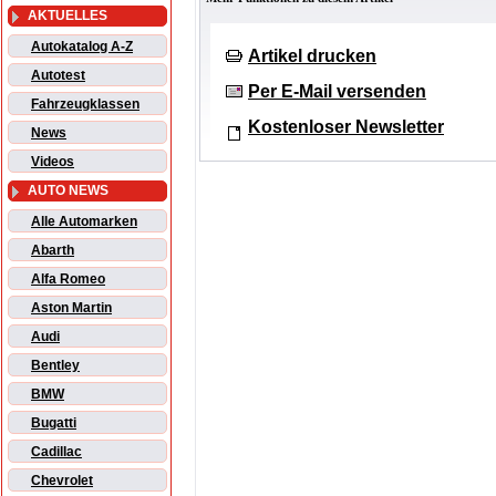
AKTUELLES
Autokatalog A-Z
Artikel drucken
Autotest
Per E-Mail versenden
Fahrzeugklassen
Kostenloser Newsletter
News
Videos
AUTO NEWS
Alle Automarken
Abarth
Alfa Romeo
Aston Martin
Audi
Bentley
BMW
Bugatti
Cadillac
Chevrolet