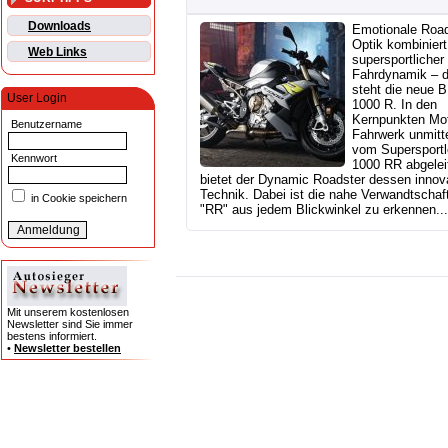
Downloads
Emotionale Road
Optik kombiniert
Web Links
supersportlicher
Fahrdynamik – d
steht die neue
User Login
1000 R. In den
Kernpunkten Mo
Benutzername
Fahrwerk unmitt
vom Supersportl
Kennwort
1000 RR abgeleit
bietet der Dynamic Roadster dessen innov
Technik. Dabei ist die nahe Verwandtschaf
in Cookie speichern
"RR" aus jedem Blickwinkel zu erkennen...
Mit unserem kostenlosen
Newsletter sind Sie immer
bestens informiert.
•
Newsletter bestellen