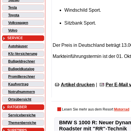
Suzuki
Tesla
Windschild Sport.
Toyota
Sitzbank Sport.
Volkswagen
Volvo
SERVICE
Der Preis in Deutschland beträgt 13.
Autohäuser
Kfz-Versicherung
Markteinführungstermin ist der 01. Ok
Bußgeldrechner
Bußgeldkatalog
Promillerechner
Artikel drucken
|
Per E-Mail
Kaufvertrag
Notrufnummern
Ortsübersicht
RATGEBER
Lesen Sie mehr aus dem Resort
Motorrad
Servicebereiche
BMW S 1000 R: Neuer Dyna
Themenbereiche
Roadster mit "RR"-Technik
SURFTIPPS