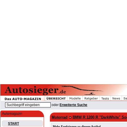
oder
Erweiterte Suche
Automagazin
Motorrad
BMW R 1200 R "DarkWhite" So
START
Mehr Funktionen zu diesem Artikel