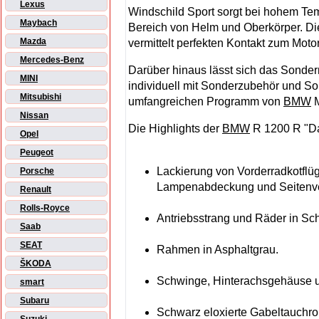
Lexus
Windschild Sport sorgt bei hohem Tem
Maybach
Bereich von Helm und Oberkörper. Di
Mazda
vermittelt perfekten Kontakt zum Moto
Mercedes-Benz
Darüber hinaus lässt sich das Sonde
MINI
individuell mit Sonderzubehör und S
Mitsubishi
umfangreichen Programm von
BMW
M
Nissan
Die Highlights der
BMW
R 1200 R "Da
Opel
Peugeot
Lackierung von Vorderradkotflü
Porsche
Lampenabdeckung und Seitenverk
Renault
Rolls-Royce
Antriebsstrang und Räder in Sc
Saab
SEAT
Rahmen in Asphaltgrau.
ŠKODA
Schwinge, Hinterachsgehäuse u
smart
Subaru
Schwarz eloxierte Gabeltauchro