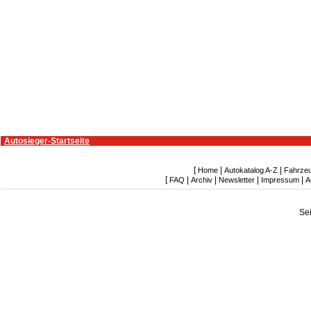
Autosieger-Startseite
[
|
|
Home
Autokatalog A-Z
Fahrze
[
|
|
|
|
FAQ
Archiv
Newsletter
Impressum
A
Se