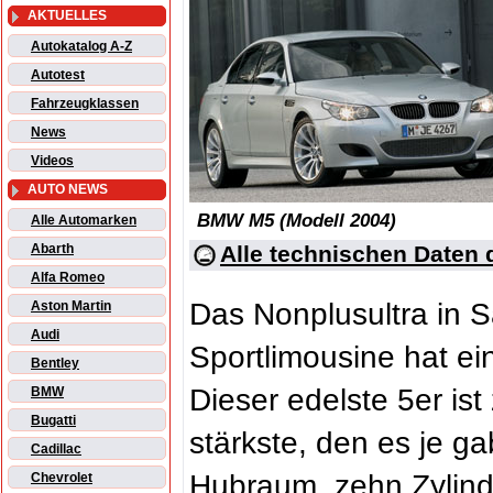
AKTUELLES
Autokatalog A-Z
Autotest
Fahrzeugklassen
News
Videos
AUTO NEWS
BMW M5 (Modell 2004)
Alle Automarken
Alle technischen Date
Abarth
Alfa Romeo
Das Nonplusultra in 
Aston Martin
Audi
Sportlimousine hat e
Bentley
Dieser edelste 5er ist
BMW
Bugatti
stärkste, den es je gab
Cadillac
Hubraum, zehn Zylind
Chevrolet