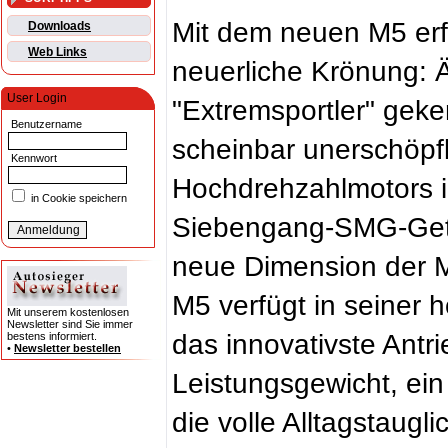
Mit dem neuen M5 erfä
Downloads
Web Links
neuerliche Krönung: Ä
User Login
"Extremsportler" geke
Benutzername
scheinbar unerschöpfl
Kennwort
Hochdrehzahlmotors 
in Cookie speichern
Siebengang-SMG-Getri
neue Dimension der M
M5 verfügt in seiner 
Mit unserem kostenlosen
Newsletter sind Sie immer
das innovativste Antr
bestens informiert.
•
Newsletter bestellen
Leistungsgewicht, ei
die volle Alltagstaugli