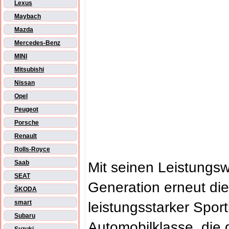
Lexus
Maybach
Mazda
Mercedes-Benz
MINI
Mitsubishi
Nissan
Opel
Peugeot
Porsche
Renault
Rolls-Royce
Saab
Mit seinen Leistungsw
SEAT
Generation erneut d
ŠKODA
smart
leistungsstarker Sport
Subaru
Automobilklasse, die 