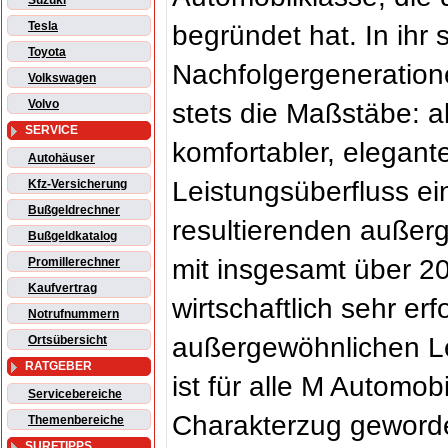
Suzuki
Tesla
begründet hat. In ihr
Toyota
Nachfolgergeneration
Volkswagen
Volvo
stets die Maßstäbe: a
SERVICE
komfortabler, elegant
Autohäuser
Leistungsüberfluss e
Kfz-Versicherung
Bußgeldrechner
resultierenden außerg
Bußgeldkatalog
mit insgesamt über 2
Promillerechner
Kaufvertrag
wirtschaftlich sehr erf
Notrufnummern
außergewöhnlichen Le
Ortsübersicht
RATGEBER
ist für alle M Automo
Servicebereiche
Charakterzug geword
Themenbereiche
SURFTIPPS