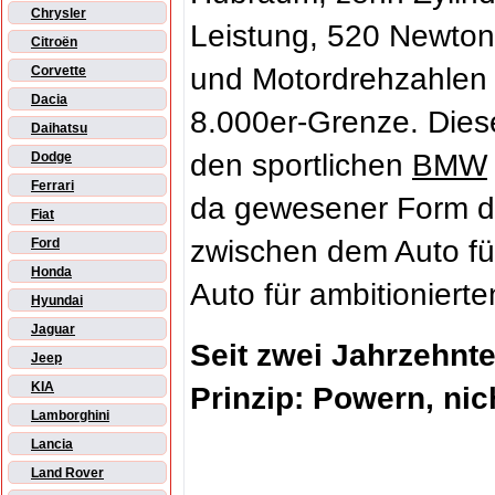
Chrysler
Leistung, 520 Newto
Citroën
und Motordrehzahlen b
Corvette
Dacia
8.000er-Grenze. Dies
Daihatsu
den sportlichen
BMW
Dodge
Ferrari
da gewesener Form d
Fiat
zwischen dem Auto fü
Ford
Honda
Auto für ambitioniert
Hyundai
Jaguar
Seit zwei Jahrzehnte
Jeep
KIA
Prinzip: Powern, nic
Lamborghini
Lancia
Land Rover