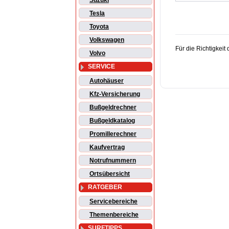
Suzuki
Tesla
Toyota
Volkswagen
Für die Richtigkei
Volvo
SERVICE
Autohäuser
Kfz-Versicherung
Bußgeldrechner
Bußgeldkatalog
Promillerechner
Kaufvertrag
Notrufnummern
Ortsübersicht
RATGEBER
Servicebereiche
Themenbereiche
SURFTIPPS