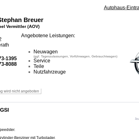
Autohaus-Eintr
Stephan Breuer
pel Vermittler (AOV)
Angebotene Leistungen:
2
rath
Neuwagen
(ggf. Tageszulassungen, Vorführwagen, Gebrauchtwagen)
3-1395
Service
3-8088
Teile
Nutzfahrzeuge
 GSI
peedster.
zylinder-Benziner mit Turbolader.