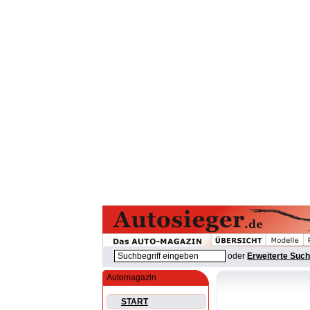
oder
Erweiterte Suc
Automagazin
START