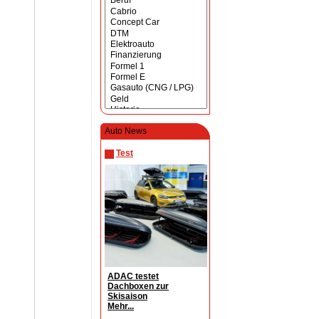
Auto News
Test
ADAC testet
Dachboxen zur
Skisaison
Mehr...