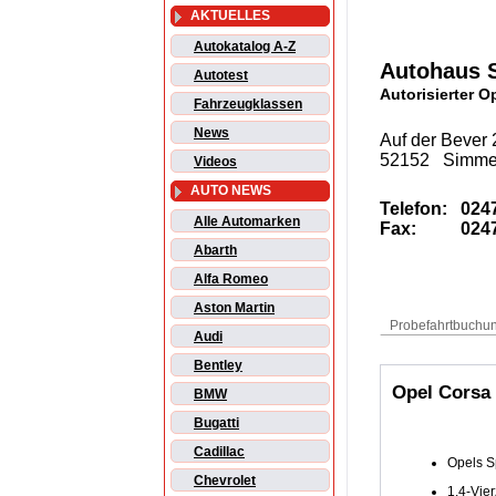
AKTUELLES
Autokatalog A-Z
Autohaus 
Autotest
Autorisierter O
Fahrzeugklassen
News
Auf der Bever 
52152 Simme
Videos
AUTO NEWS
Telefon:
0247
Alle Automarken
Fax:
0247
Abarth
Alfa Romeo
Aston Martin
Audi
Bentley
Opel Corsa
BMW
Bugatti
Cadillac
Opels S
Chevrolet
1.4-Vier