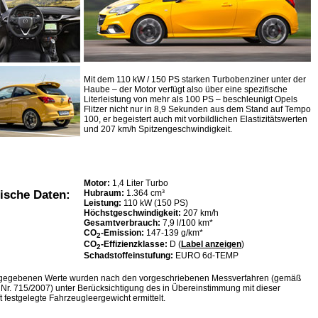
Mit dem 110 kW / 150 PS starken Turbobenziner unter der
Haube – der Motor verfügt also über eine spezifische
Literleistung von mehr als 100 PS – beschleunigt Opels
Flitzer nicht nur in 8,9 Sekunden aus dem Stand auf Tempo
100, er begeistert auch mit vorbildlichen Elastizitätswerten
und 207 km/h Spitzengeschwindigkeit.
Motor:
1,4 Liter Turbo
Hubraum:
1.364 cm³
ische Daten:
Leistung:
110 kW (150 PS)
Höchstgeschwindigkeit:
207 km/h
Gesamtverbrauch:
7,9 l/100 km*
CO
-Emission:
147-139 g/km*
2
CO
-Effizienzklasse:
D (
Label anzeigen
)
2
Schadstoffeinstufung:
EURO 6d-TEMP
ngegebenen Werte wurden nach den vorgeschriebenen Messverfahren (gemäß
Nr. 715/2007) unter Berücksichtigung des in Übereinstimmung mit dieser
ft festgelegte Fahrzeugleergewicht ermittelt.