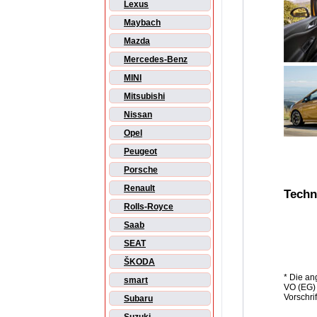
Lexus
Maybach
Mazda
Mercedes-Benz
MINI
Mitsubishi
Nissan
Opel
Peugeot
Porsche
Renault
Techn
Rolls-Royce
Saab
SEAT
ŠKODA
* Die a
smart
VO (EG) 
Vorschri
Subaru