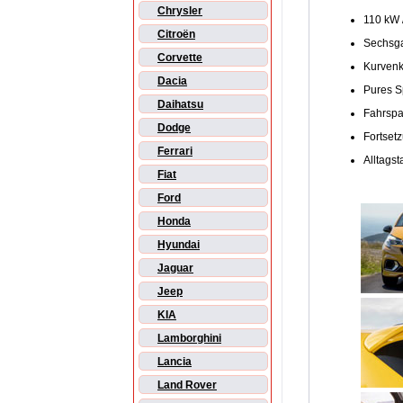
Chrysler
110 kW 
Citroën
Sechsga
Corvette
Kurvenk
Dacia
Pures S
Daihatsu
Fahrspa
Dodge
Fortsetz
Ferrari
Alltagst
Fiat
Ford
Honda
Hyundai
Jaguar
Jeep
KIA
Lamborghini
Lancia
Land Rover