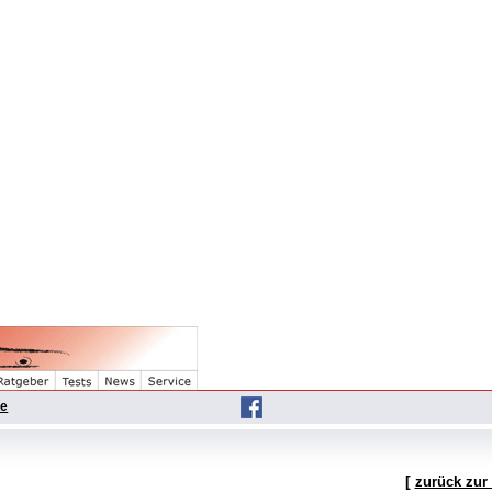
he
[
zurück zur