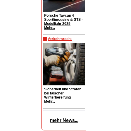
Porsche Taycan 4
Sportlimousine & GTS -
Modelljahr 2025
Mehr...
Verkehrsrecht
Sicherheit und Strafen
bei falscher
Winterbereifung
Mehr...
mehr News...