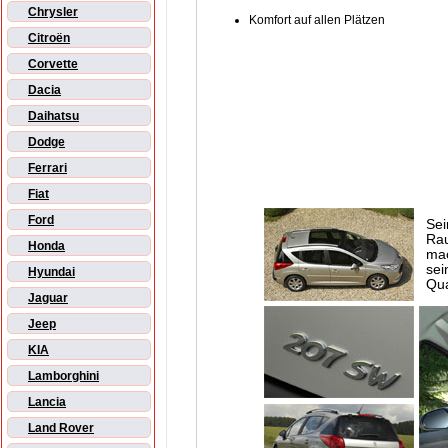
Chrysler
Komfort auf allen Plätzen
Citroën
Corvette
Dacia
Daihatsu
Dodge
Ferrari
Fiat
Ford
Sei
Rau
Honda
mac
sei
Hyundai
Qua
Jaguar
Jeep
KIA
Lamborghini
Lancia
Land Rover