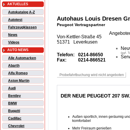
AKTUELLES
Autokatalog A-Z
Autohaus Louis Dresen 
Autotest
Peugeot Vertragspartner
Fahrzeugklassen
Angeboten
News
Von-Kettler-Straße 45
51371 Leverkusen
Videos
Neu
AUTO NEWS
(ggf. 
Telefon:
0214-86650
Serv
Alle Automarken
Fax:
0214-866521
Abarth
Alfa Romeo
Aston Martin
Audi
DER NEUE PEUGEOT 207 SW.
Bentley
BMW
Bugatti
Außen sportlich, innen geräumig un
Cadillac
komfortabel
Chevrolet
Mehr Freiraum genießen