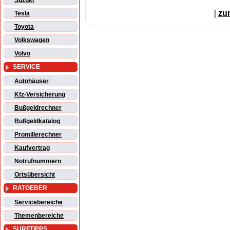
Suzuki
[
zu
Tesla
Toyota
Volkswagen
Volvo
SERVICE
Autohäuser
Kfz-Versicherung
Bußgeldrechner
Bußgeldkatalog
Promillerechner
Kaufvertrag
Notrufnummern
Ortsübersicht
RATGEBER
Servicebereiche
Themenbereiche
SURFTIPPS