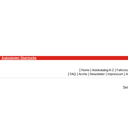
Autosieger-Startseite
[
|
|
Home
Autokatalog A-Z
Fahrzeu
[
|
|
|
|
FAQ
Archiv
Newsletter
Impressum
A
Se