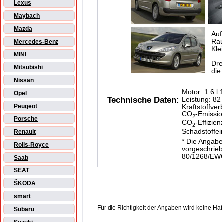
Lexus
Maybach
Mazda
Auf
Ra
Mercedes-Benz
Kle
MINI
Dre
Mitsubishi
die
Nissan
Motor: 1.6 l
Opel
Technische Daten:
Leistung: 82
Peugeot
Kraftstoffver
CO
-Emissio
2
Porsche
CO
-Effizien
2
Schadstoffe
Renault
* Die Angabe
Rolls-Royce
vorgeschrie
80/1268/EW
Saab
SEAT
ŠKODA
smart
Für die Richtigkeit der Angaben wird keine H
Subaru