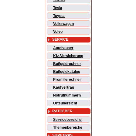
Suzuki
Tesla
Toyota
Volkswagen
Volvo
SERVICE
Autohäuser
Kfz-Versicherung
Bußgeldrechner
Bußgeldkatalog
Promillerechner
Kaufvertrag
Notrufnummern
Ortsübersicht
RATGEBER
Servicebereiche
Themenbereiche
SURFTIPPS