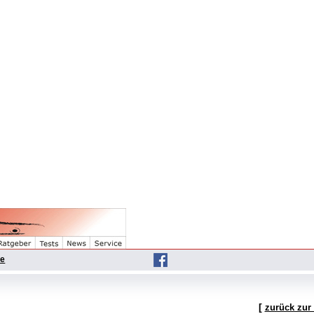
he
[
zurück zur