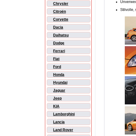
Unverwec
Chrysler
Stilvolle,
Citroën
Corvette
Dacia
Daihatsu
Dodge
Ferrari
Fiat
Ford
Honda
Hyundai
Jaguar
Jeep
KIA
Lamborghini
Lancia
Land Rover