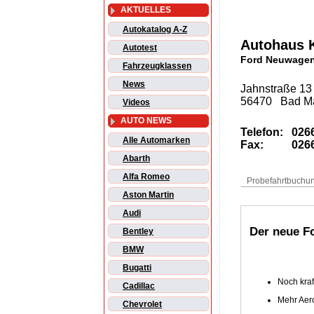
AKTUELLES
Autokatalog A-Z
Autohaus
Autotest
Ford Neuwagen
Fahrzeugklassen
News
Jahnstraße 13
56470 Bad Ma
Videos
AUTO NEWS
Telefon:
0266
Alle Automarken
Fax:
0266
Abarth
Alfa Romeo
Aston Martin
Audi
Der neue F
Bentley
BMW
Bugatti
Noch kraft
Cadillac
Mehr Aer
Chevrolet