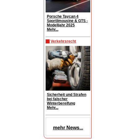
Porsche Taycan 4
Sportlimousine & GTS -
Modelljahr 2025
Mehr...
Verkehrsrecht
Sicherheit und Strafen
bei falscher
Winterbereifung
Mehr...
mehr News...