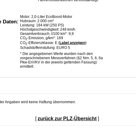
Motor: 2,0-Liter EcoBoost-Motor
Hubraum: 2.000 cm³
e Daten:
Leistung: 184 kW (250 PS)
Höchstgeschwindigkeit: 248 km/h
Gesamtverbrauch, l/100 km*: 9,9
CO
-Emission, g/km*: 169
2
CO
-Effizienzklasse: E (
Label anzeigen
)
2
Schadstoffeinstufung: EURO 5
* Die angegebenen Werte wurden nach den
vorgeschriebenen Messverfahren (§2 Nrn. 5, 6, 6a
Pkw-EnVKV in der jeweils geltenden Fassung)
ermittelt.
t der Angaben wird keine Haftung übernommen.
[
zurück zur PLZ-Übersicht
]