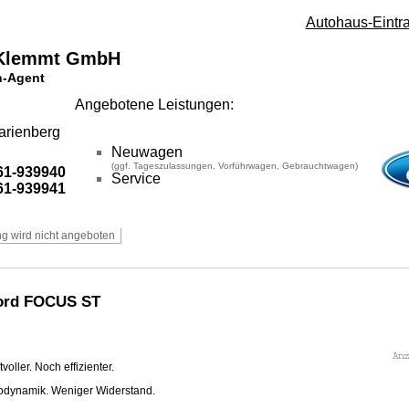
Autohaus-Eintr
 Klemmt GmbH
-Agent
Angebotene Leistungen:
rienberg
Neuwagen
(ggf. Tageszulassungen, Vorführwagen, Gebrauchtwagen)
1-939940
Service
1-939941
ord FOCUS ST
voller. Noch effizienter.
odynamik. Weniger Widerstand.