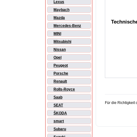
Lexus
Maybach
Mazda
Technisch
Mercedes-Benz
MINI
Mitsubishi
Nissan
Opel
Peugeot
Porsche
Renault
Rolls-Royce
Saab
Für die Richtigkei
SEAT
ŠKODA
smart
Subaru