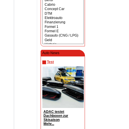
Auto News
Test
ADAC testet
Dachboxen zur
Skisaison
Mehr...