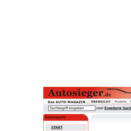
oder
Erweiterte Suc
Automagazin
START