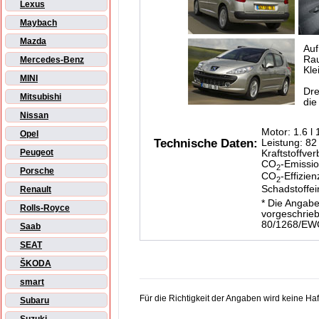
Lexus
Maybach
Mazda
Auf
Ra
Mercedes-Benz
Kle
MINI
Dre
Mitsubishi
die
Nissan
Motor: 1.6 l
Opel
Technische Daten:
Leistung: 82
Peugeot
Kraftstoffver
CO
-Emissio
2
Porsche
CO
-Effizien
2
Schadstoffe
Renault
* Die Angabe
Rolls-Royce
vorgeschrie
80/1268/EW
Saab
SEAT
ŠKODA
smart
Für die Richtigkeit der Angaben wird keine H
Subaru