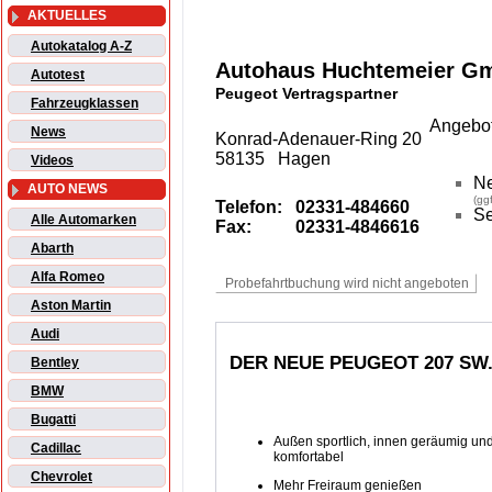
AKTUELLES
Autokatalog A-Z
Autohaus Huchtemeier G
Autotest
Peugeot Vertragspartner
Fahrzeugklassen
Angebot
News
Konrad-Adenauer-Ring 20
58135 Hagen
Videos
N
AUTO NEWS
(gg
Telefon:
02331-484660
Se
Alle Automarken
Fax:
02331-4846616
Abarth
Alfa Romeo
Aston Martin
Audi
DER NEUE PEUGEOT 207 SW.
Bentley
BMW
Bugatti
Außen sportlich, innen geräumig un
Cadillac
komfortabel
Chevrolet
Mehr Freiraum genießen