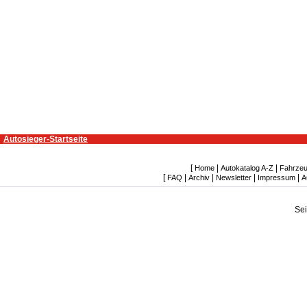
Autosieger-Startseite
[
|
|
Home
Autokatalog A-Z
Fahrzeu
[
|
|
|
|
FAQ
Archiv
Newsletter
Impressum
A
Se