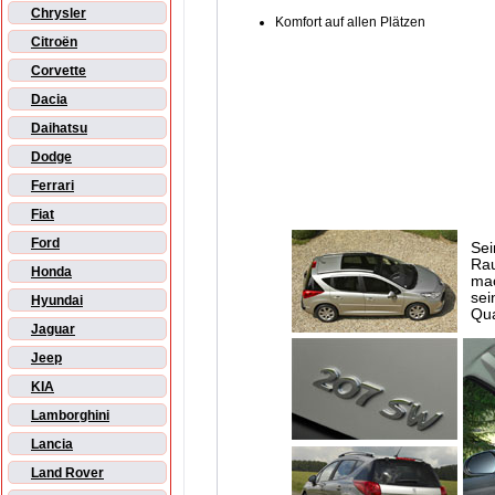
Chrysler
Komfort auf allen Plätzen
Citroën
Corvette
Dacia
Daihatsu
Dodge
Ferrari
Fiat
Ford
Sei
Rau
Honda
mac
sei
Hyundai
Qua
Jaguar
Jeep
KIA
Lamborghini
Lancia
Land Rover