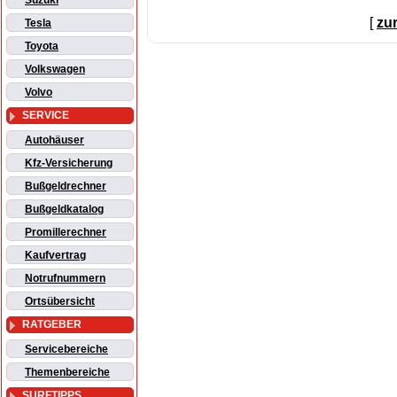
Suzuki
[
zu
Tesla
Toyota
Volkswagen
Volvo
SERVICE
Autohäuser
Kfz-Versicherung
Bußgeldrechner
Bußgeldkatalog
Promillerechner
Kaufvertrag
Notrufnummern
Ortsübersicht
RATGEBER
Servicebereiche
Themenbereiche
SURFTIPPS