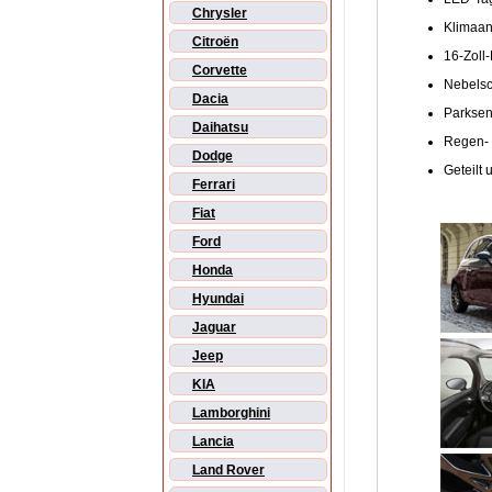
Chrysler
Klimaan
Citroën
16-Zoll-
Corvette
Nebelsc
Dacia
Parksen
Daihatsu
Regen- 
Dodge
Geteilt
Ferrari
Fiat
Ford
Honda
Hyundai
Jaguar
Jeep
KIA
Lamborghini
Lancia
Land Rover