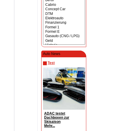
Auto News
Test
ADAC testet
Dachboxen zur
Skisaison
Mehr...