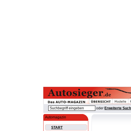
oder
Erweiterte Suc
Automagazin
START