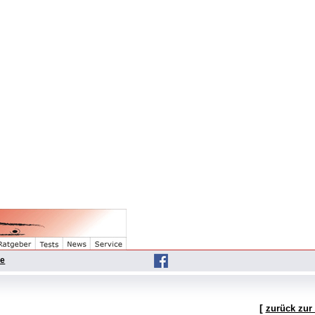
he
[
zurück zur