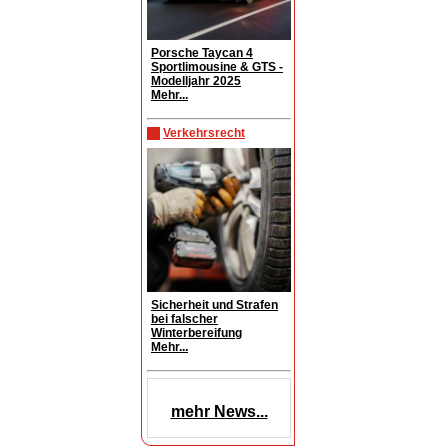
Porsche Taycan 4
Sportlimousine & GTS -
Modelljahr 2025
Mehr...
Verkehrsrecht
Sicherheit und Strafen
bei falscher
Winterbereifung
Mehr...
mehr News...