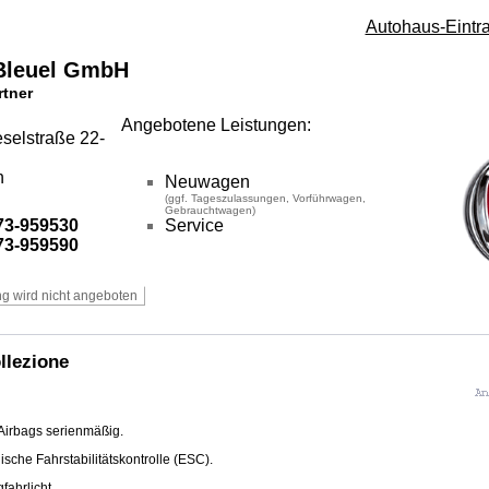
Autohaus-Eintr
Bleuel GmbH
rtner
Angebotene Leistungen:
selstraße 22-
n
Neuwagen
(ggf. Tageszulassungen, Vorführwagen,
Gebrauchtwagen)
3-959530
Service
3-959590
llezione
Airbags serienmäßig.
ische Fahrstabilitätskontrolle (ESC).
ahrlicht.