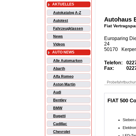
AKTUELLES
Autokatalog A-Z
Autohaus 
Autotest
Fiat Vertragspa
Fahrzeugklassen
News
Europaring Die
24
Videos
50170 Kerpe
AUTO NEWS
Alle Automarken
Telefon:
0227
Fax:
0227
Abarth
Alfa Romeo
Aston Martin
Audi
FIAT 500 Co
Bentley
BMW
Bugatti
Sieben 
Cadillac
Elektron
Chevrolet
LED-Tagf