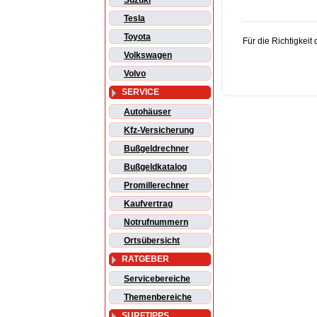
Suzuki
Tesla
Toyota
Für die Richtigkei
Volkswagen
Volvo
SERVICE
Autohäuser
Kfz-Versicherung
Bußgeldrechner
Bußgeldkatalog
Promillerechner
Kaufvertrag
Notrufnummern
Ortsübersicht
RATGEBER
Servicebereiche
Themenbereiche
SURFTIPPS