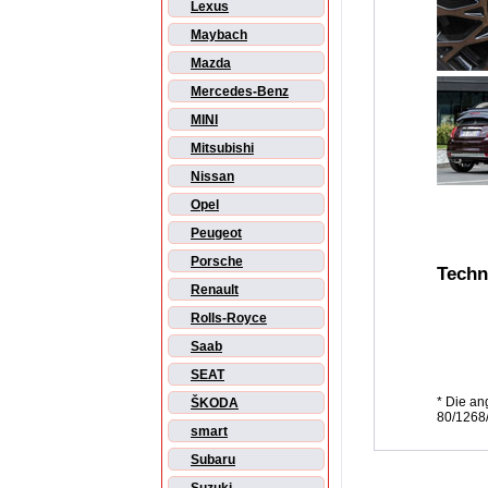
Lexus
Maybach
Mazda
Mercedes-Benz
MINI
Mitsubishi
Nissan
Opel
Peugeot
Porsche
Techn
Renault
Rolls-Royce
Saab
SEAT
* Die a
ŠKODA
80/1268/
smart
Subaru