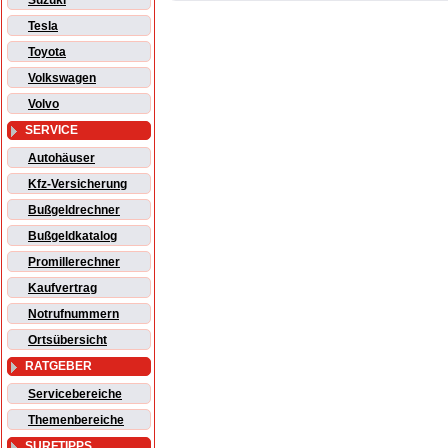
Suzuki
Tesla
Toyota
Volkswagen
Volvo
SERVICE
Autohäuser
Kfz-Versicherung
Bußgeldrechner
Bußgeldkatalog
Promillerechner
Kaufvertrag
Notrufnummern
Ortsübersicht
RATGEBER
Servicebereiche
Themenbereiche
SURFTIPPS