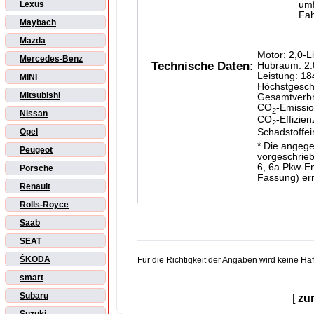
um
Lexus
Fah
Maybach
Mazda
Motor: 2,0-L
Mercedes-Benz
Technische Daten:
Hubraum: 2.
Leistung: 1
MINI
Höchstgesch
Mitsubishi
Gesamtverbra
CO
-Emissio
2
Nissan
CO
-Effizien
2
Schadstoffe
Opel
* Die angeg
Peugeot
vorgeschrieb
6, 6a Pkw-En
Porsche
Fassung) ermi
Renault
Rolls-Royce
Saab
SEAT
ŠKODA
Für die Richtigkeit der Angaben wird keine H
smart
Subaru
[
zu