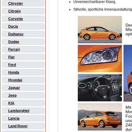
Unverwechselbarer Klang.
Chrysler
Stilvolle, sportliche Innenausstattung
Citroën
Corvette
Der
Dacia
Mis
opt
Daihatsu
Dodge
Ferrari
Fiat
Ford
Honda
Hyundai
Jaguar
Jeep
KIA
Mit
Lamborghini
Mot
Foc
Lancia
und
248
Land Rover
dur