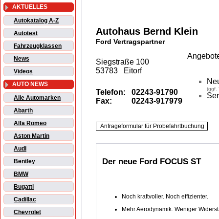
AKTUELLES
Autokatalog A-Z
Autohaus Bernd Klein
Autotest
Ford Vertragspartner
Fahrzeugklassen
Angebote
News
Siegstraße 100
53783 Eitorf
Videos
Ne
AUTO NEWS
(ggf.
Telefon:
02243-91790
Ser
Alle Automarken
Fax:
02243-917979
Abarth
Alfa Romeo
Aston Martin
Audi
Der neue Ford FOCUS ST
Bentley
BMW
Bugatti
Noch kraftvoller. Noch effizienter.
Cadillac
Mehr Aerodynamik. Weniger Widerst
Chevrolet