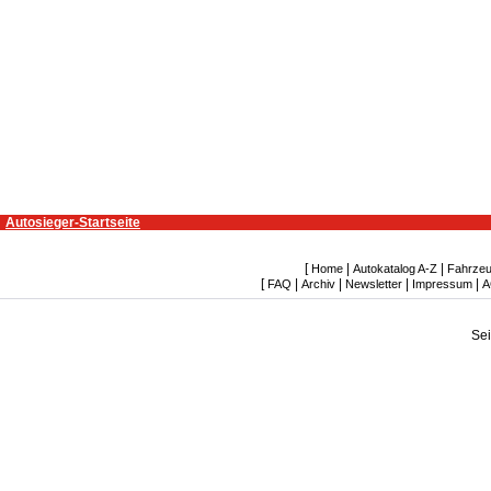
Autosieger-Startseite
[
|
|
Home
Autokatalog A-Z
Fahrzeu
[
|
|
|
|
FAQ
Archiv
Newsletter
Impressum
A
Se