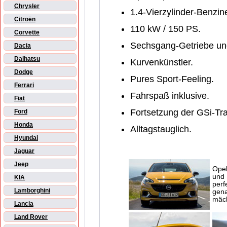
Chrysler
1.4-Vierzylinder-Benzine
Citroën
110 kW / 150 PS.
Corvette
Sechsgang-Getriebe und
Dacia
Daihatsu
Kurvenkünstler.
Dodge
Pures Sport-Feeling.
Ferrari
Fahrspaß inklusive.
Fiat
Fortsetzung der GSi-Tra
Ford
Honda
Alltagstauglich.
Hyundai
Jaguar
Jeep
Opel
und 
KIA
perf
Lamborghini
gena
mäch
Lancia
Land Rover