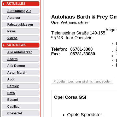
AKTUELLES
Autokatalog A-Z
Autohaus Barth & Frey G
Autotest
Opel Vertragspartner
Fahrzeugklassen
Angeb
News
Tiefensteiner Straße 149-155
55743 Idar-Oberstein
Videos
AUTO NEWS
Telefon:
06781-3300
Alle Automarken
Fax:
06781-33080
Abarth
Alfa Romeo
Aston Martin
Audi
Bentley
BMW
Opel Corsa GSI
Bugatti
Cadillac
Chevrolet
Opels Speedster.