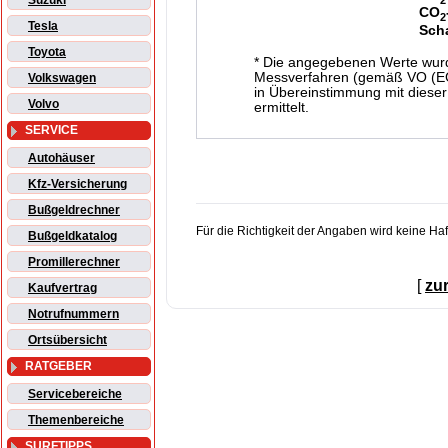
Suzuki
CO
2
Tesla
Sch
Toyota
* Die angegebenen Werte wur
Messverfahren (gemäß VO (EG)
Volkswagen
in Übereinstimmung mit dieser
Volvo
ermittelt.
SERVICE
Autohäuser
Kfz-Versicherung
Bußgeldrechner
Für die Richtigkeit der Angaben wird keine H
Bußgeldkatalog
Promillerechner
[
zu
Kaufvertrag
Notrufnummern
Ortsübersicht
RATGEBER
Servicebereiche
Themenbereiche
SURFTIPPS