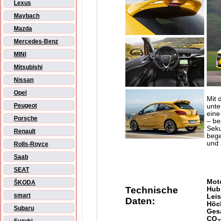
Lexus
Maybach
Mazda
Mercedes-Benz
MINI
Mitsubishi
Nissan
Opel
Mit 
Peugeot
unte
eine
Porsche
– be
Seku
Renault
bege
und 
Rolls-Royce
Saab
SEAT
Mot
ŠKODA
Technische
Hub
smart
Lei
Daten:
Höc
Subaru
Ges
CO
2