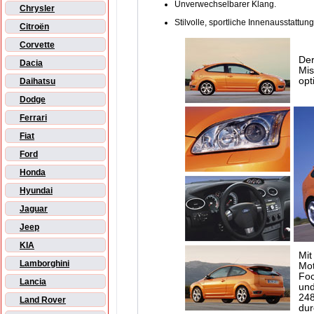
Unverwechselbarer Klang.
Chrysler
Stilvolle, sportliche Innenausstattung
Citroën
Corvette
Der
Dacia
Mis
opt
Daihatsu
Dodge
Ferrari
Fiat
Ford
Honda
Hyundai
Jaguar
Jeep
KIA
Mit
Lamborghini
Mot
Foc
Lancia
und
248
Land Rover
dur