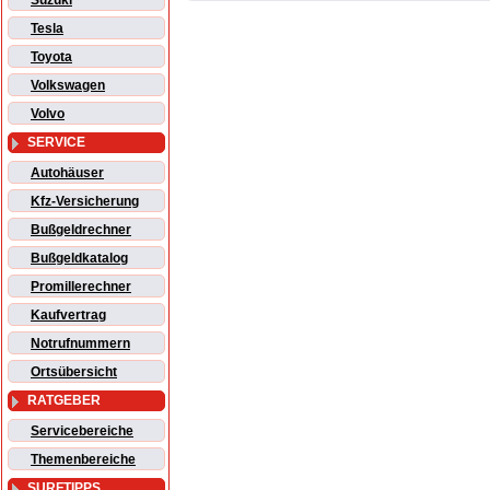
Suzuki
Tesla
Toyota
Volkswagen
Volvo
SERVICE
Autohäuser
Kfz-Versicherung
Bußgeldrechner
Bußgeldkatalog
Promillerechner
Kaufvertrag
Notrufnummern
Ortsübersicht
RATGEBER
Servicebereiche
Themenbereiche
SURFTIPPS