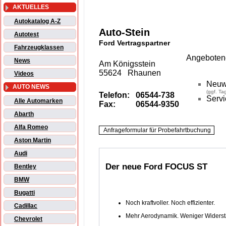
AKTUELLES
Autokatalog A-Z
Auto-Stein
Autotest
Ford Vertragspartner
Fahrzeugklassen
Angebotene
News
Am Königsstein
55624 Rhaunen
Videos
Neuw
AUTO NEWS
(ggf. T
Telefon:
06544-738
Servi
Alle Automarken
Fax:
06544-9350
Abarth
Alfa Romeo
Aston Martin
Audi
Der neue Ford FOCUS ST
Bentley
BMW
Bugatti
Noch kraftvoller. Noch effizienter.
Cadillac
Mehr Aerodynamik. Weniger Widerst
Chevrolet