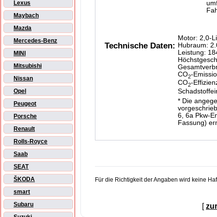
um
Lexus
Fah
Maybach
Mazda
Motor: 2,0-L
Mercedes-Benz
Technische Daten:
Hubraum: 2.
Leistung: 1
MINI
Höchstgesch
Mitsubishi
Gesamtverbra
CO
-Emissio
2
Nissan
CO
-Effizien
2
Schadstoffe
Opel
* Die angeg
Peugeot
vorgeschrieb
6, 6a Pkw-En
Porsche
Fassung) ermi
Renault
Rolls-Royce
Saab
SEAT
ŠKODA
Für die Richtigkeit der Angaben wird keine H
smart
Subaru
[
zu