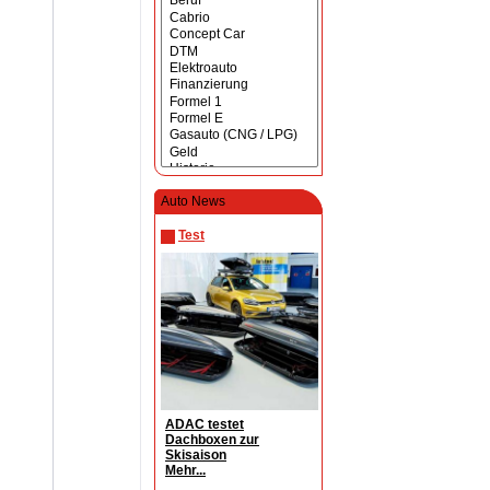
Auto News
Test
ADAC testet
Dachboxen zur
Skisaison
Mehr...