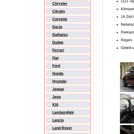
LED-Tagf
Chrysler
Klimaan
Citroën
16-Zoll-
Corvette
Nebelsc
Dacia
Parksen
Daihatsu
Regen- 
Dodge
Geteilt
Ferrari
Fiat
Ford
Honda
Hyundai
Jaguar
Jeep
KIA
Lamborghini
Lancia
Land Rover