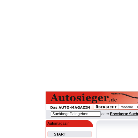
oder
Erweiterte Suc
Automagazin
START