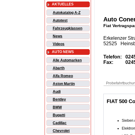
AKTUELLES
Autokatalog A-Z
Auto Con
Autotest
Fiat Vertragspa
Fahrzeugklassen
News
Erkelenzer St
52525 Heins
Videos
AUTO NEWS
Telefon:
0245
Alle Automarken
Fax:
0245
Abarth
Alfa Romeo
Aston Martin
Audi
Bentley
FIAT 500 Co
BMW
Bugatti
Sieben 
Cadillac
Elektron
Chevrolet