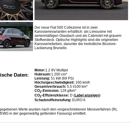
Der neue Fiat 500 Collezione ist in zwei
Karosserievarianten erhältlich: als Limousine mit
serienmäßigen Glasdach und als Cabriolet mit grauem
Stoffverdeck. Optische Highlights sind die originellen
Karosseriefarben, darunter die herbstliche Bicolore-
Lackierung Brunello.
Motor:
1.2 8V Multijet
Hubraum:
1.200 cm³
ische Daten:
Leistung:
51 kW (69 PS)
Höchstgeschwindigkeit:
160 km/h
Gesamtverbrauch:
5,5 l/100 km*
CO
-Emission:
129 g/km*
2
CO
-Effizienzklasse:
D (
Label anzeigen
)
2
Schadstoffeinstufung:
EURO 6
ngegebenen Werte wurden nach den vorgeschriebenen Messverfahren (RL
EWG in der gegenwärtig geltenden Fassung) ermittelt.