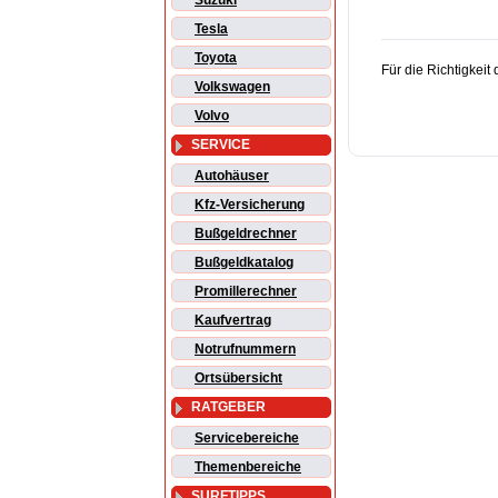
Suzuki
Tesla
Toyota
Für die Richtigkei
Volkswagen
Volvo
SERVICE
Autohäuser
Kfz-Versicherung
Bußgeldrechner
Bußgeldkatalog
Promillerechner
Kaufvertrag
Notrufnummern
Ortsübersicht
RATGEBER
Servicebereiche
Themenbereiche
SURFTIPPS