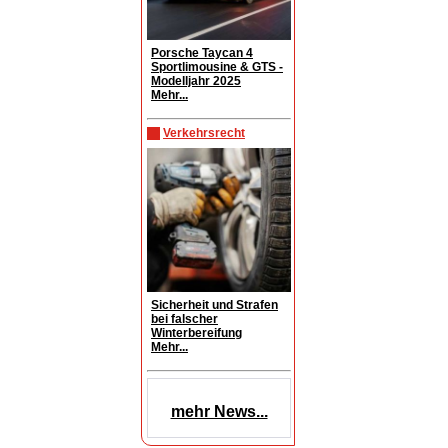
Porsche Taycan 4
Sportlimousine & GTS -
Modelljahr 2025
Mehr...
Verkehrsrecht
Sicherheit und Strafen
bei falscher
Winterbereifung
Mehr...
mehr News...