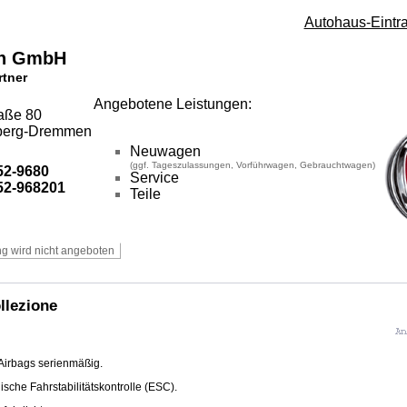
Autohaus-Eintr
en GmbH
rtner
Angebotene Leistungen:
raße 80
berg-Dremmen
Neuwagen
(ggf. Tageszulassungen, Vorführwagen, Gebrauchtwagen)
2-9680
Service
2-968201
Teile
llezione
Airbags serienmäßig.
ische Fahrstabilitätskontrolle (ESC).