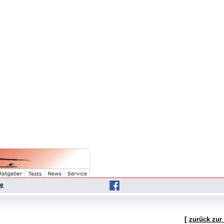
he
[
zurück zur