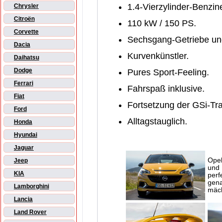
1.4-Vierzylinder-Benzine
Chrysler
Citroën
110 kW / 150 PS.
Corvette
Sechsgang-Getriebe und
Dacia
Kurvenkünstler.
Daihatsu
Dodge
Pures Sport-Feeling.
Ferrari
Fahrspaß inklusive.
Fiat
Fortsetzung der GSi-Tra
Ford
Alltagstauglich.
Honda
Hyundai
Jaguar
Opel
Jeep
und 
KIA
perf
gena
Lamborghini
mäch
Lancia
Land Rover