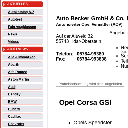
AKTUELLES
Autokatalog A-Z
Auto Becker GmbH & Co.
Autotest
Autorisierter Opel Vermittler (AOV)
Fahrzeugklassen
Angebote
News
Auf der Altweid 32
55743 Idar-Oberstein
Videos
Ne
AUTO NEWS
(ggf.
Telefon:
06784-99380
Ser
Alle Automarken
Fax:
06784-993838
Tei
Abarth
Nut
Alfa Romeo
Aston Martin
Audi
Bentley
Opel Corsa GSI
BMW
Bugatti
Cadillac
Opels Speedster.
Chevrolet