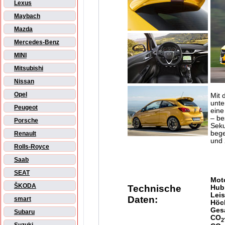
Lexus
Maybach
Mazda
Mercedes-Benz
MINI
Mitsubishi
Nissan
Opel
Mit 
unte
Peugeot
eine
– be
Porsche
Seku
bege
Renault
und 
Rolls-Royce
Saab
SEAT
Mot
ŠKODA
Technische
Hub
Lei
Daten:
smart
Höc
Ges
Subaru
CO
2