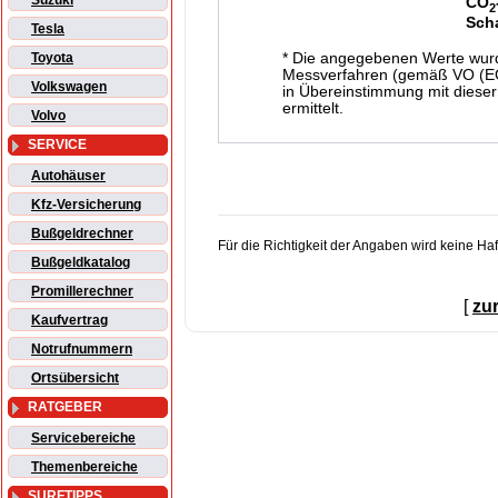
Suzuki
CO
2
Sch
Tesla
* Die angegebenen Werte wur
Toyota
Messverfahren (gemäß VO (EG)
Volkswagen
in Übereinstimmung mit dieser
ermittelt.
Volvo
SERVICE
Autohäuser
Kfz-Versicherung
Bußgeldrechner
Für die Richtigkeit der Angaben wird keine H
Bußgeldkatalog
Promillerechner
[
zu
Kaufvertrag
Notrufnummern
Ortsübersicht
RATGEBER
Servicebereiche
Themenbereiche
SURFTIPPS