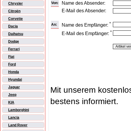
Name des Absender:
Von:
Chrysler
E-Mail des Absender:
Citroën
Corvette
*
An:
Name des Empfänger:
Dacia
*
E-Mail des Empfänger:
Daihatsu
Dodge
Ferrari
Fiat
Ford
Honda
Hyundai
Jaguar
Mit unserem kostenl
Jeep
bestens informiert.
KIA
Lamborghini
Lancia
Land Rover