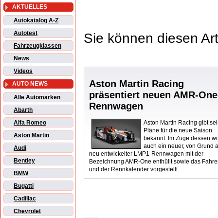
AKTUELLES
Autokatalog A-Z
Autotest
Sie können diesen Art
Fahrzeugklassen
News
Videos
Aston Martin Racing
AUTO NEWS
präsentiert neuen AMR-One
Alle Automarken
Rennwagen
Abarth
Aston Martin Racing gibt se
Alfa Romeo
Pläne für die neue Saison
Aston Martin
bekannt. Im Zuge dessen wi
auch ein neuer, von Grund 
Audi
neu entwickelter LMP1-Rennwagen mit der
Bentley
Bezeichnung AMR-One enthüllt sowie das Fahr
und der Rennkalender vorgestellt.
BMW
Bugatti
Cadillac
Chevrolet