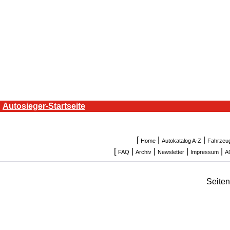
Autosieger-Startseite
[
|
|
Home
Autokatalog A-Z
Fahrzeu
[
|
|
|
|
FAQ
Archiv
Newsletter
Impressum
A
Seite