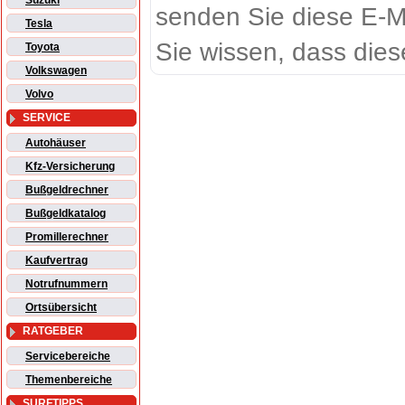
Suzuki
senden Sie diese E-M
Tesla
Sie wissen, dass dies
Toyota
Volkswagen
Volvo
SERVICE
Autohäuser
Kfz-Versicherung
Bußgeldrechner
Bußgeldkatalog
Promillerechner
Kaufvertrag
Notrufnummern
Ortsübersicht
RATGEBER
Servicebereiche
Themenbereiche
SURFTIPPS