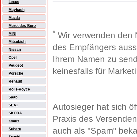
Lexus
Maybach
Mazda
Mercedes-Benz
*
Wir verwenden den 
MINI
Mitsubishi
des Empfängers aussch
Nissan
Ihrem Namen zu sende
Opel
Peugeot
keinesfalls für Market
Porsche
Renault
Rolls-Royce
Saab
Autosieger hat sich ö
SEAT
ŠKODA
Praxis des Versenden
smart
auch als "Spam" beka
Subaru