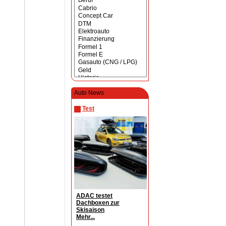
Auto News
Test
ADAC testet
Dachboxen zur
Skisaison
Mehr...