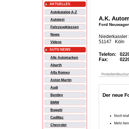
AKTUELLES
Autokatalog A-Z
A.K. Auto
Autotest
Ford Neuwagen
Fahrzeugklassen
News
Niederkassler 
51147 Köln
Videos
AUTO NEWS
Telefon:
0220
Alle Automarken
Fax:
0220
Abarth
Alfa Romeo
Aston Martin
Audi
Der neue F
Bentley
BMW
Bugatti
Noch kraft
Cadillac
Mehr Aer
Chevrolet