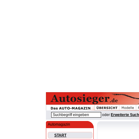
oder
Erweiterte Suc
Automagazin
START