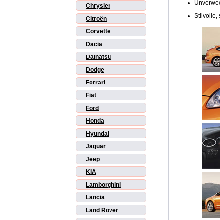
Unverwec
Chrysler
Stilvolle,
Citroën
Corvette
Dacia
Daihatsu
Dodge
Ferrari
Fiat
Ford
Honda
Hyundai
Jaguar
Jeep
KIA
Lamborghini
Lancia
Land Rover