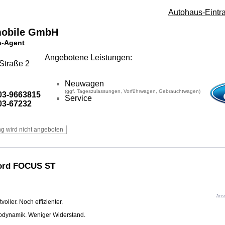
Autohaus-Eintr
mobile GmbH
-Agent
Angebotene Leistungen:
Straße 2
Neuwagen
(ggf. Tageszulassungen, Vorführwagen, Gebrauchtwagen)
3-9663815
Service
3-67232
ord FOCUS ST
voller. Noch effizienter.
odynamik. Weniger Widerstand.