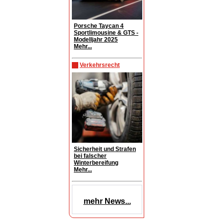
Porsche Taycan 4
Sportlimousine & GTS -
Modelljahr 2025
Mehr...
Verkehrsrecht
Sicherheit und Strafen
bei falscher
Winterbereifung
Mehr...
mehr News...