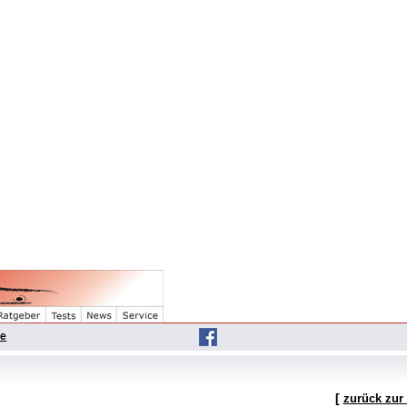
he
[
zurück zur