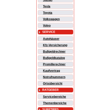
Suzuki
Tesla
Toyota
Volkswagen
Volvo
SERVICE
Autohäuser
Kfz-Versicherung
Bußgeldrechner
Bußgeldkatalog
Promillerechner
Kaufvertrag
Notrufnummern
Ortsübersicht
RATGEBER
Servicebereiche
Themenbereiche
SURFTIPPS