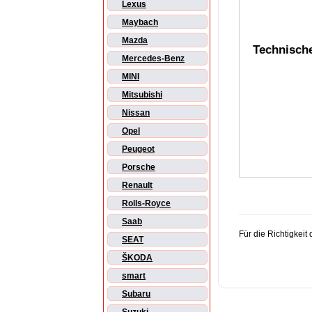
Lexus
Maybach
Mazda
Technisch
Mercedes-Benz
MINI
Mitsubishi
Nissan
Opel
Peugeot
Porsche
Renault
Rolls-Royce
Saab
Für die Richtigkei
SEAT
ŠKODA
smart
Subaru