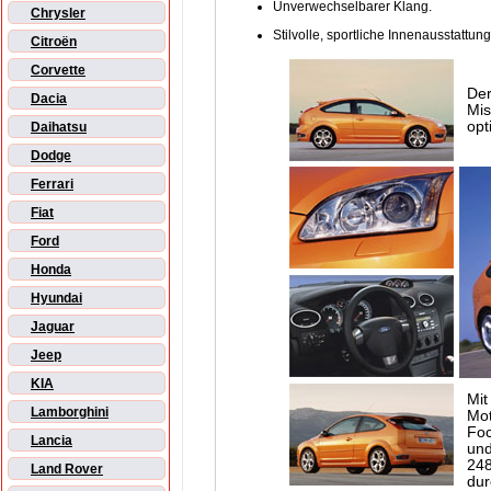
Unverwechselbarer Klang.
Chrysler
Stilvolle, sportliche Innenausstattung
Citroën
Corvette
Der
Dacia
Mis
opt
Daihatsu
Dodge
Ferrari
Fiat
Ford
Honda
Hyundai
Jaguar
Jeep
KIA
Mit
Lamborghini
Mot
Foc
Lancia
und
248
Land Rover
dur