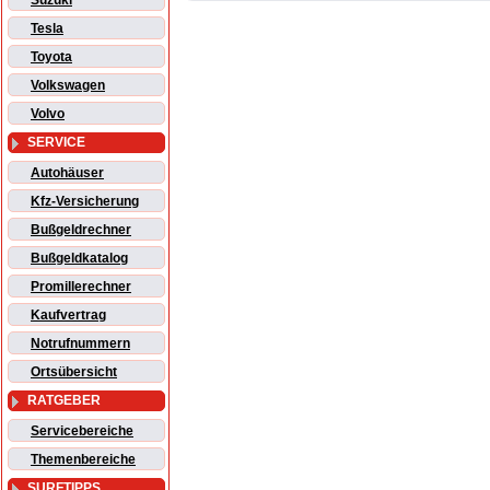
Suzuki
Tesla
Toyota
Volkswagen
Volvo
SERVICE
Autohäuser
Kfz-Versicherung
Bußgeldrechner
Bußgeldkatalog
Promillerechner
Kaufvertrag
Notrufnummern
Ortsübersicht
RATGEBER
Servicebereiche
Themenbereiche
SURFTIPPS