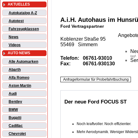
AKTUELLES
Autokatalog A-Z
A.i.H. Autohaus im Hunsr
Autotest
Ford Vertragspartner
Fahrzeugklassen
Angebote
News
Koblenzer Straße 95
55469 Simmern
Videos
Ne
AUTO NEWS
(ggf.
Telefon:
06761-93010
Ser
Alle Automarken
Fax:
06761-930130
Abarth
Alfa Romeo
Aston Martin
Audi
Der neue Ford FOCUS ST
Bentley
BMW
Bugatti
Noch kraftvoller. Noch effizienter.
Cadillac
Mehr Aerodynamik. Weniger Widerst
Chevrolet