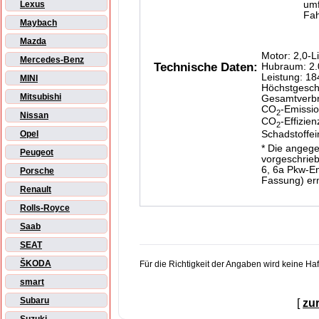
um
Lexus
Fah
Maybach
Mazda
Motor: 2,0-L
Mercedes-Benz
Technische Daten:
Hubraum: 2.
Leistung: 1
MINI
Höchstgesch
Mitsubishi
Gesamtverbra
CO
-Emissio
2
Nissan
CO
-Effizien
2
Schadstoffe
Opel
* Die angeg
Peugeot
vorgeschrieb
6, 6a Pkw-En
Porsche
Fassung) ermi
Renault
Rolls-Royce
Saab
SEAT
ŠKODA
Für die Richtigkeit der Angaben wird keine H
smart
Subaru
[
zu