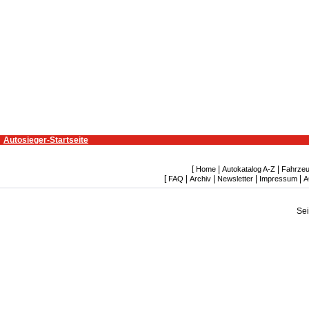
Autosieger-Startseite
[
|
|
Home
Autokatalog A-Z
Fahrzeu
[
|
|
|
|
FAQ
Archiv
Newsletter
Impressum
A
Se