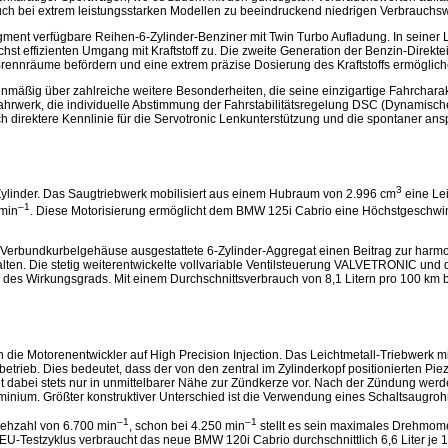
uch bei extrem leistungsstarken Modellen zu beeindruckend niedrigen Verbrauchswe
ment verfügbare Reihen-6-Zylinder-Benziner mit Twin Turbo Aufladung. In seiner L
hst effizienten Umgang mit Kraftstoff zu. Die zweite Generation der Benzin-Direktei
 Brennräume befördern und eine extrem präzise Dosierung des Kraftstoffs ermöglich
mäßig über zahlreiche weitere Besonderheiten, die seine einzigartige Fahrcharakt
werk, die individuelle Abstimmung der Fahrstabilitätsregelung DSC (Dynamische S
isch direktere Kennlinie für die Servotronic Lenkunterstützung und die spontaner a
3
ylinder. Das Saugtriebwerk mobilisiert aus einem Hubraum von 2.996 cm
eine Le
–1
min
. Diese Motorisierung ermöglicht dem BMW 125i Cabrio eine Höchstgeschwin
-Verbundkurbelgehäuse ausgestattete 6-Zylinder-Aggregat einen Beitrag zur harm
ten. Die stetig weiterentwickelte vollvariable Ventilsteuerung VALVETRONIC und di
es Wirkungsgrads. Mit einem Durchschnittsverbrauch von 8,1 Litern pro 100 km bi
 die Motorenentwickler auf High Precision Injection. Das Leichtmetall-Triebwerk
trieb. Dies bedeutet, dass der von den zentral im Zylinderkopf positionierten Piezo
 liegt dabei stets nur in unmittelbarer Nähe zur Zündkerze vor. Nach der Zündung
nium. Größter konstruktiver Unterschied ist die Verwendung eines Schaltsaugrohre
–1
–1
rehzahl von 6.700 min
, schon bei 4.250 min
stellt es sein maximales Drehmome
 EU-Testzyklus verbraucht das neue BMW 120i Cabrio durchschnittlich 6,6 Liter je