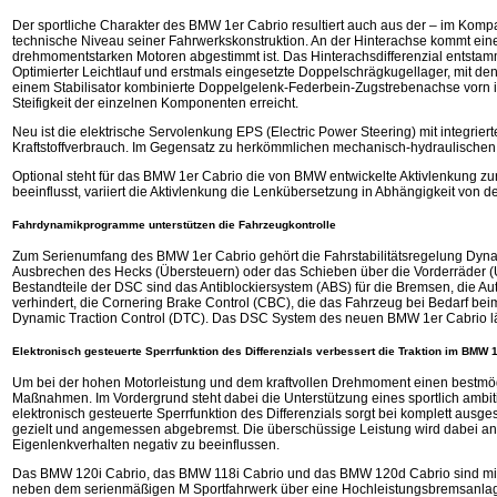
Der sportliche Charakter des BMW 1er Cabrio resultiert auch aus der – im Kompak
technische Niveau seiner Fahrwerkskonstruktion. An der Hinterachse kommt eine
drehmomentstarken Motoren abgestimmt ist. Das Hinterachsdifferenzial entstamm
Optimierter Leichtlauf und erstmals eingesetzte Doppelschrägkugellager, mit de
einem Stabilisator kombinierte Doppelgelenk-Federbein-Zugstrebenachse vorn 
Steifigkeit der einzelnen Komponenten erreicht.
Neu ist die elektrische Servolenkung EPS (Electric Power Steering) mit integri
Kraftstoffverbrauch. Im Gegensatz zu herkömmlichen mechanisch-hydraulischen Sy
Optional steht für das BMW 1er Cabrio die von BMW entwickelte Aktivlenkung zu
beeinflusst, variiert die Aktivlenkung die Lenkübersetzung in Abhängigkeit von d
Fahrdynamikprogramme unterstützen die Fahrzeugkontrolle
Zum Serienumfang des BMW 1er Cabrio gehört die Fahrstabilitätsregelung Dynamis
Ausbrechen des Hecks (Übersteuern) oder das Schieben über die Vorderräder (U
Bestandteile der DSC sind das Antiblockiersystem (ABS) für die Bremsen, die Au
verhindert, die Cornering Brake Control (CBC), die das Fahrzeug bei Bedarf beim
Dynamic Traction Control (DTC). Das DSC System des neuen BMW 1er Cabrio läss
Elektronisch gesteuerte Sperrfunktion des Differenzials verbessert die Traktion im BMW 
Um bei der hohen Motorleistung und dem kraftvollen Drehmoment einen bestmögl
Maßnahmen. Im Vordergrund steht dabei die Unterstützung eines sportlich ambi
elektronisch gesteuerte Sperrfunktion des Differenzials sorgt bei komplett aus
gezielt und angemessen abgebremst. Die überschüssige Leistung wird dabei an d
Eigenlenkverhalten negativ zu beeinflussen.
Das BMW 120i Cabrio, das BMW 118i Cabrio und das BMW 120d Cabrio sind mit 16
neben dem serienmäßigen M Sportfahrwerk über eine Hochleistungsbremsanlage,