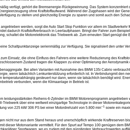
äßig verfügt, gehört die Bremsenergie-Rückgewinnung. Das System konzentriert
Energieerzeugung ohne Kraftstoffaufwand. Während der Zugphasen wird der Gener
Verfügung zu stellen und gleichzeitig Energie zu sparen und somit auch den Schad
getrieben werden, sorgt die Auto Start Stop Funktion vor allem im Stadtverkehr fü
eidet dadurch Kraftstoffverbrauch in Leerlaufphasen. Bringt der Fahrer zum Beispiel
g, schaltet die Motorelektronik das Triebwerk ab. Zum erneuten Start genügt die 
eine Schaltpunktanzeige serienmäßig zur Verfügung. Sie signalisiert den unter Ve
Einsatz, die ohne Einfluss des Fahrers eine weitere Reduzierung des Kraftstoff
In geschlossenem Zustand tragen die Klappen zu einer Optimierung der Aerodynamik
 Nebenaggregate. Bei allen Varianten mit Ausnahme des BMW 135i Cabrio verbraucht
ergie, wenn tatsächlich Lenkunterstützung erforderlich ist. In Verbindungmit den 
n temperaturabhängig gesteuert nur dann, wenn sie tatsächlich benötigt wird. Ene
betrieb verbunden, wenn die Klimaanlage in Betrieb ist.
vom leistungsstärksten Reihens-6-Zylinder im BMW Motorenprogramm angetrieben wi
ll-Triebwerk über eine weltweit einzigartige Technologie in dieser Motorenkategor
–1
eistung von 225 kW/ 306 PS bei einer Motordrehzahl von 5.800 min
sowie ein max
ögen nicht nur aus dem Stand heraus und unerschöpflich wirkende Kraftreserven bi
r mit dieser Motorvariante vermittelt. Für den Spurt auf Tempo 100 genügen dem 
ochkarätiger Sportwagen, wo es zudem mit den günstigsten Verbrauchswerten auffällt