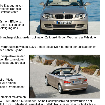
 die Erzeugung von
ator im Regelfall
stoffausstoß zu
r mehr Effizienz.
 beim Halt an einer
Betätigung des
rbrauchsgesichtspunkten optimalen Zeitpunkt für den Wechsel der Fahrstufe
verbrauchs bewirken. Dazu gehört die aktive Steuerung der Luftklappen im
 des Fahrzeugs bei.
 beispielsweise der
neuen Benzinmotoren
rgiesparend arbeitet
rd. Mit der
ie. Aus einem
imales Drehmoment
s zu einer maximalen
BMW 135i Cabrio 5,6 Sekunden. Seine Höchstgeschwindigkeit wird von der
. Ein im EU-Testzyklus ermittelter Kraftstoffkonsum von durchschnittlich 9,4