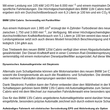
–1
Mit einer Leistung von 105 kW/ 143 PS bei 6.000 min
und einem maximalen Dr
sportliche Fahrleistungen. Die Höchstgeschwindigkeit des BMW 118i Cabrio bet
ergeben sich ein Durchschnittsverbrauch von 6,3 Litern je 100 km und ein CO
-
2
BMW 120d Cabrio: Serienmäßig mit Partikelfilter
3
Aus einem Hubraum von 1.995 cm
erzeugt der 4-Zylinder-Turbodiesel des ne
–1
zwischen 1.750 und 3.000 min
, zur Verfügung. Mit einer Höchstgeschwindigk
durchschnittlichen Kraftstoffverbrauch von 5,1 Litern je 100 km vereint das neu
Leistungsklasse setzt sich auch dieses Modell hinsichtlich Beschleunigung und Kr
lediglich 134 g/km aus.
Das Triebwerk des neuen BMW 120d Cabrio verfügt über einen Abgasturbolader, d
gewährleistet. Der Diesel-Kraftstoff wird in einer Common-Rail-Direkteinspritzun
serienmäßig mit einem motornahen Dieselpartikelfilter ausgerüstet. Auf diese Wei
Dynamisches Automatikgetriebe mit Steptronic
Alternativ zum Schaltgetriebe können alle Motorvarianten des neuen BMW 1er C
sowohl die Energieverluste als auch die Reaktions- und Schaltzeiten. Die dire
oder mehrere Fahrstufen übersprungen werden können.
Dank Steptronic Funktion kann der Fahrer entweder über den Wählhebel in de
Schaltwippen gehören beim BMW 135i Cabrio mit Automatikgetriebe zum Serienum
Cabrio wird mit dem Wechsel zur manuellen Fahrstufenwahl eine besonders sport
Das für das BMW 135i Cabrio angebotene Automatikgetriebe weist darüber hinau
eingeführte, besonders präzise Automatik zeichnet sich durch extrem kurze Schal
Aufwändiges Fahrwerk mit elektrischer Servolenkung EPS und Aktivlenkung als Option