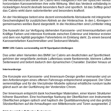
Die Heckansicht des BMW 1er Cabrio wird maßgeblich von der optischen Wirkung 
horizontalen Karosserielinien ihre volle Wirkung. Weil das Verdeck vollständig 
rückwärtigen Ansicht deshalb besonders flach und sportlich. Ist das Softtop ges
das Cabrio wirkt dann radorientierter und besonders kraftvoll.
An der Heckklappe betont eine dezent einmodellierte Abrisskante mit integrierte
Geschwindigkeit für zusätzlichen Abtrieb an der Hinterachse. In den L-förmigen 
gemeinsames weißes Band dargestellt. In die Heckleuchten sind Lichtleiter integ
Die Auswahl der zur Verfügung stehenden Karosserie- und Innenraumfarben unt
Kräftige Farben und intensive Kontraste zwischen Exterieur und Interieur erzie
und dem von Agilität geprägten Fahrerlebnis im Einklang steht. Zu einem beson­d
Karosseriefarben Kaschmirsilber und Sedonarot Metallic.
BMW 135i Cabrio serienmäßig mit M Sportpaket-Umfängen
Das unter allen Varianten des BMW 1er Cabrio am deutlichsten auf Sportlichke
gehören der vergrößerte zentrale Lufteinlass sowie flankierende, kleinere Luftei
Seitenwand und betont dadurch den dynamischen Charakter. Darüber hinaus unte
Interieurdesign
Die Konzepte von Karosserie- und Innenraum-Design greifen ineinander und un
den Anforderungen eines offenen Fahrzeugs entsprechend angepasst. Der Über
serienmäßige und für die Vierzylinder-Modelle optional erhältliche rundum lau
glänzt auch an der Gurtführung der Vordersitze Chrom.
Der Innenraum entspricht dank hochwertiger Materialien, einer klaren Strukturi
höherer Baureihen. Eine hochwertige Narbung der Oberflächen von Instrumentent
Oberflächen prägen optisch und haptisch die Qualitätsanmutung und das großzügi
Sitzoberflächen auf die Armauflagen von Mittelkonsole und Türen ausgeweitet. 