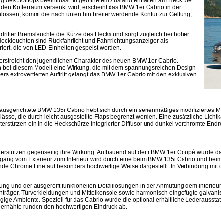
des Softtops beeinflusst. In geöffnetem Zustand entfalten am Heck die
in den Kofferraum versenkt wird, erscheint das BMW 1er Cabrio in der
chlossen, kommt die nach unten hin breiter werdende Kontur zur Geltung,
r dritter Bremsleuchte die Kürze des Hecks und sorgt zugleich bei hoher
Heckleuchten sind Rückfahrlicht und Fahrtrichtungsanzeiger als
riert, die von LED-Einheiten gespeist werden.
erstreicht den jugendlichen Charakter des neuen BMW 1er Cabrio.
len bei diesem Modell eine Wirkung, die mit dem spannungsreichen Design
ers extrovertierten Auftritt gelangt das BMW 1er Cabrio mit den exklusiven
it ausgerichtete BMW 135i Cabrio hebt sich durch ein serienmäßiges modifiziert
nlässe, die durch leicht ausgestellte Flaps begrenzt werden. Eine zusätzliche Licht
rstützen ein in die Heckschürze integrierter Diffusor und dunkel verchromte End
terstützen gegenseitig ihre Wirkung. Aufbauend auf dem BMW 1er Coupé wurde da
gang vom Exterieur zum Interieur wird durch eine beim BMW 135i Cabrio und be
fende Chrome Line auf besonders hochwertige Weise dargestellt. In Verbindung mit
erung und der ausgereift funktionellen Detaillösungen in der Anmutung dem Interie
räger, Türverkleidungen und Mittelkonsole sowie harmonisch eingefügte galvanisi
ge Ambiente. Speziell für das Cabrio wurde die optional erhältliche Lederausstatt
Ziernähte runden den hochwertigen Eindruck ab.