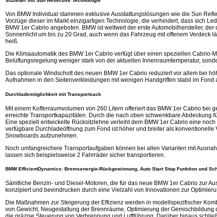
Sitzleder mit Sun Reflective Technologie
Von BMW Individual stammen exklusive Ausstattungslösungen wie die Sun Reflec
Vorzüge dieser im Markt einzigartigen Technologie, die verhindert, dass sich 
BMW 1er Cabrio angeboten. BMW ist weltweit der erste Automobilhersteller, der 
Sonnenlicht um bis zu 20 Grad, auch wenn das Fahrzeug mit offenem Verdeck läng
heiß.
Die Klimaautomatik des BMW 1er Cabrio verfügt über einen speziellen Cabrio-Mo
Belüftungsregelung weniger stark von der aktuellen Innenraumtemperatur, sond
Das optionale Windschott des neuen BMW 1er Cabrio reduziert vor allem bei hö
Aufnahmen in den Seitenverkleidungen mit wenigen Handgriffen stabil im Fond ar
Durchlademöglichkeit mit Transportsack
Mit einem Kofferraumvolumen von 260 Litern offeriert das BMW 1er Cabrio bei
erreichte Transportkapazitäten. Durch die nach oben schwenkbare Abdeckung f
Eine speziell entwickelte Rücksitzlehne verleiht dem BMW 1er Cabrio eine noch we
verfügbare Durchladeöffnung zum Fond ist höher und breiter als konventionelle 
Snowboards aufzunehmen.
Noch umfangreichere Transportaufgaben können bei allen Varianten mit Ausnahm
lassen sich beispielsweise 2 Fahrräder sicher transportieren.
BMW EfficientDynamics: Bremsenergie-Rückgewinnung, Auto Start Stop Funktion und Sc
Sämtliche Benzin- und Diesel-Motoren, die für das neue BMW 1er Cabrio zur Au
konzipiert und beeindrucken durch eine Vielzahl von Innovationen zur Optimier
Die Maßnahmen zur Steigerung der Effizienz werden in modellspezifischer Kombi
von Gewicht, Neugestaltung der Brennräume, Optimierung der Gemischbildung 
die präzise Steuerung von Verbrennung und Luftführung. Darüber hinaus schließ