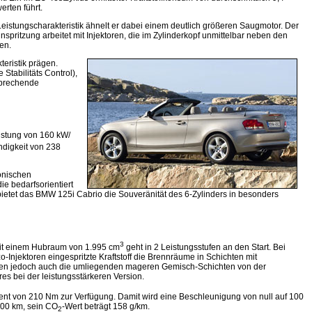
rten führt.
eistungscharakteristik ähnelt er dabei einem deutlich größeren Saugmotor. Der
nspritzung arbeitet mit Injektoren, die im Zylinderkopf unmittelbar neben den
en.
eristik prägen.
tabilitäts Control),
nsprechende
istung von 160 kW/
digkeit von 238
onischen
e bedarfsorientiert
etet das BMW 125i Cabrio die Souveränität des 6-Zylin­ders in besonders
3
 mit einem Hubraum von 1.995 cm
geht in 2 Leistungsstufen an den Start. Bei
-Injektoren eingespritzte Kraftstoff die Brennräume in Schichten mit
 werden jedoch auch die umliegenden mageren Gemisch-Schichten von der
s bei der leistungsstärkeren Version.
nt von 210 Nm zur Verfügung. Damit wird eine Beschleunigung von null auf 100
 100 km, sein CO
-Wert beträgt 158 g/km.
2