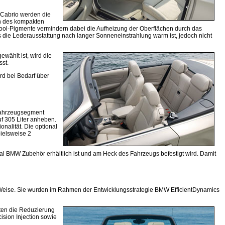
 Cabrio werden die
en des kompakten
e Cool-Pigmente vermindern dabei die Aufheizung der Oberflächen durch das
s die Lederausstattung nach langer Sonneneinstrahlung warm ist, jedoch nicht
wählt ist, wird die
st.
rd bei Bedarf über
 Fahrzeugsegment
f 305 Liter anheben.
nalität. Die optional
pielsweise 2
l BMW Zubehör erhältlich ist und am Heck des Fahrzeugs befestigt wird. Damit
e Weise. Sie wurden im Rahmen der Entwicklungsstrategie BMW EfficientDynamics
lten die Reduzierung
sion Injection sowie