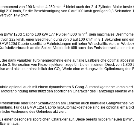
–1
ehmoment von 190 Nm bei 4.250 min
bietet auch der 2. 4-Zylinder-Motor beste
rägt 210 km/h, für die Beschleunigung von 0 auf 100 km/h genügen 9,3 Sekunden. 
Wert von 149 g/km.
–1
uen BMW 120d Cabrio 130 kW/ 177 PS bei 4.000 min
, sein maximales Drehmomen
eit von 222 km/h, einer Beschleunigung von 0 auf 100 km/h in 8,1 Sekunden und e
e BMW 120d Cabrio sportliche Fahrleistungen mit hoher Wirtschaftlichkeit.Im Wettbe
aftstoffverbrauch an die Spitze. Vorbildlich fällt auch das Emissionsverhalten mit
er dank variabler Turbinengeometrie eine auf alle Lastbereiche optimal abgestim
g der 3. Generation von Piezo-Injektoren zugeführt, die mit einem Druck von 1.800 
se wird nicht nur hinsichtlich der CO
-Werte eine wirkungsvolle Optimierung des E
2
abrio optional auch mit einem dynamischen 6-Gang-Automatikgetriebe kombiniert w
kte Motoranbindung unterstützt den sportlichen Charakter des Fahrzeugs ebenso wi
r Mittelkonsole oder über Schaltwippen am Lenkrad auch manuelle Gangwechsel v
fang. Für das BMW 125i Cabrio mit Automatikgetriebe sind sie optional erhältli
liche Auslegung des Getriebes aktiviert.
s einen besonders sportlichen Charakter auf. Diese bereits mit dem neuen BMW 5
tzeiten aus.