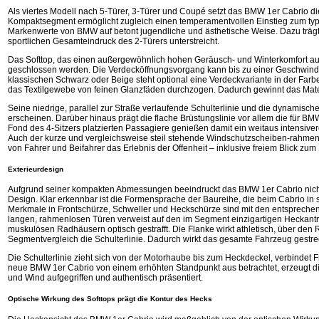
Als viertes Modell nach 5-Türer, 3-Türer und Coupé setzt das BMW 1er Cabrio di
Kompaktsegment ermöglicht zugleich einen temperamentvollen Einstieg zum typi
Markenwerte von BMW auf betont jugendliche und ästhetische Weise. Dazu trägt
sportlichen Gesamteindruck des 2-Türers unterstreicht.
Das Softtop, das einen außergewöhnlich hohen Geräusch- und Winterkomfort aufw
geschlossen werden. Die Verdecköffnungsvorgang kann bis zu einer Geschwindigke
klassischen Schwarz oder Beige steht optional eine Verdeckvariante in der Farbe 
das Textilgewebe von feinen Glanzfäden durchzogen. Dadurch gewinnt das Materi
Seine niedrige, parallel zur Straße verlaufende Schulterlinie und die dynamisc
erscheinen. Darüber hinaus prägt die flache Brüstungslinie vor allem die für BMW
Fond des 4-Sitzers platzierten Passagiere genießen damit ein weitaus intensiver
Auch der kurze und vergleichsweise steil stehende Windschutzscheiben-rahmen 
von Fahrer und Beifahrer das Erlebnis der Offenheit – inklusive freiem Blick zu
Exterieurdesign
Aufgrund seiner kompakten Abmessungen beeindruckt das BMW 1er Cabrio nicht 
Design. Klar erkennbar ist die Formensprache der Baureihe, die beim Cabrio in s
Merkmale in Frontschürze, Schweller und Heckschürze sind mit den entsprechen
langen, rahmenlosen Türen verweist auf den im Segment einzigartigen Heckantr
muskulösen Radhäusern optisch gestrafft. Die Flanke wirkt athletisch, über den 
Segmentvergleich die Schulterlinie. Dadurch wirkt das gesamte Fahrzeug gestre
Die Schulterlinie zieht sich von der Motorhaube bis zum Heckdeckel, verbindet
neue BMW 1er Cabrio von einem erhöhten Standpunkt aus betrachtet, erzeugt die 
und Wind aufgegriffen und authentisch präsentiert.
Optische Wirkung des Softtops prägt die Kontur des Hecks