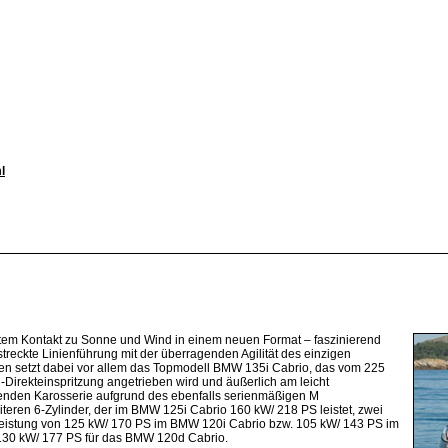
l
tem Kontakt zu Sonne und Wind in einem neuen Format – faszinierend
streckte Linienführung mit der überragenden Agilität des einzigen
en setzt dabei vor allem das Topmodell BMW 135i Cabrio, das vom 225
-Direkteinspritzung angetrieben wird und äußerlich am leicht
genden Karosserie aufgrund des ebenfalls serienmäßigen M
teren 6-Zylinder, der im BMW 125i Cabrio 160 kW/ 218 PS leistet, zwei
r Leistung von 125 kW/ 170 PS im BMW 120i Cabrio bzw. 105 kW/ 143 PS im
 130 kW/ 177 PS für das BMW 120d Cabrio.