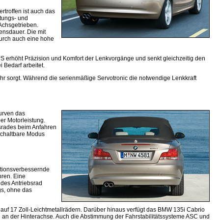
rtroffen ist auch das
stungs- und
Achsgetrieben.
ensdauer. Die mit
durch auch eine hohe
EPS erhöht Präzision und Komfort der Lenkvorgänge und senkt gleichzeitig den
 Bedarf arbeitet.
hr sorgt. Während die serienmäßige Servotronic die notwendige Lenkkraft
Kurven das
er Motorleistung.
bsrades beim Anfahren
uschaltbare Modus
ktionsverbessernde
hren. Eine
ndes Antriebsrad
gs, ohne das
auf 17 Zoll-Leichtmetallrädern. Darüber hinaus verfügt das BMW 135i Cabrio
an der Hinterachse. Auch die Abstim­mung der Fahrstabilitätssysteme ASC und