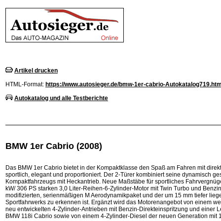
Artikel drucken
HTML-Format:
https://www.autosieger.de/bmw-1er-cabrio-Autokatalog719.htm
Autokatalog und alle Testberichte
BMW 1er Cabrio (2008)
Das BMW 1er Cabrio bietet in der Kompaktklasse den Spaß am Fahren mit direk
sportlich, elegant und proportioniert. Der 2-Türer kombiniert seine dynamisch ge
Kompaktfahrzeugs mit Heckantrieb. Neue Maßstäbe für sportliches Fahrvergnüg
kW/ 306 PS starken 3,0 Liter-Reihen-6-Zylinder-Motor mit Twin Turbo und Benzin
modifizierten, serienmäßigen M Aerodynamikpaket und der um 15 mm tiefer lie
Sportfahrwerks zu erkennen ist. Ergänzt wird das Motorenangebot von einem wei
neu entwickelten 4-Zylinder-Antrieben mit Benzin-Direkteinspritzung und eine
BMW 118i Cabrio sowie von einem 4-Zylinder-Diesel der neuen Generation mit