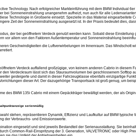
tive Technology. Nach erfolgreicher Markteinführung mit dem BMW Individual 6er
Leder bei Sonneneinstrahlung unangenehm aufheizt, nun auch für alle Ledervariant
diese Technologie in Großserie einsetzt. Spezielle in das Material eingearbeitet
ere Zeit der Sonneneinstrahlung ausgesetzt ist. In der Praxis bedeutet dies, das
dus, der bei geöffnetem Verdeck genutzt werden kann. Sobald diese Einstellung ge
ern vor allem von den Faktoren Außentemperatur und Sonneneinstrahlung beeinflus
heren Geschwindigkeiten die Luftverwirbelungen im Innenraum. Das Windschott wi
retiert.
 geöffnetem Verdeck auffallend großzügige, von keinem anderen Cabrio in diesem
ür den Verdeckraum lässt sich das Stauraumvolumen bei geschlossenem Softtop au
iter gesteigerte und damit in dieser Fahrzeugklasse ebenfalls einzigartige Funktio
Vorrichtungen dieser Art. Der dazugehörige Transportsack ist groß genug, um beis
e des BMW 135i Cabrio mit einem Gepäckträger bewältigt werden, der als Origina
haltpunktanzeige serienmäßig
swahl stehen, repräsentieren Dynamik, Effizienz und Laufkultur auf BMW typisch
ung der Verbrauchs- und Emissionswerte.
nation eingesetzt und sind jeweils Bestandteil der Serienausstattung. Sie beinha
durch Common-Rail-Einspritzung der 3. Generation, VALVETRONIC oder High Preci
en sie das Umfeld der Antriebseinheiten ein.