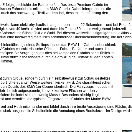
e Erfolgsgeschichte der Baureihe fort. Das erste Premium-Cabrio im
schen Fahrerlebnis mit einem BMW Cabrio. Dabei interpretiert es die
 auch das hochwertige Textilverdeck bei, dessen Linienführung den
eist, kann elektrohydraulisch angetrieben in nur 22 Sekunden – und bei Bedarf 
it von 40 km/h aktiviert und dann bis Tempo 50 – also weitgehend jederzeit im St
Anthrazit mit Silbereffekt zur Wahl. Bei diesem weltweit einzigartigen und exklusi
al eine hochwertig metallisch schimmernde Oberflächenanmutung, die bei Sonnenli
he Linienführung seines Softtops lassen das BMW 1er Cabrio sehr schlank
 Cabrios charakteristische Offenheit. Fahrer, Beifahrer und auch die im
es Open-Air-Vergnügen, als dies bei kompakten Cabrios sonst üblich ist.
unterstützt insbesondere durch die großzügige Distanz zu den Köpfen
m Himmel.
durch Größe, sondern durch ein selbstbewusst zur Schau gestelltes
portlich-eleganter Weise weiterentwickelt wird. Die charakteristischen
den Details des BMW 1er Coupé identisch. Die Fahrzeugsilhouette mit
ieb. In sich aufgespannte, konvex-konkave Flächen werden von
Rädern befindet sich nur wenig Masse. Besonders niedrig liegt im
ckt und vermittelt die typische Eleganz eines Cabrios der Marke BMW.
 Front und Heck miteinander und bildet durch ihre breite Ausprägung eine Fläche,
stark ausgestellte Schulterlinie die Anmutung eines Bootsdecks. Im Design wird s