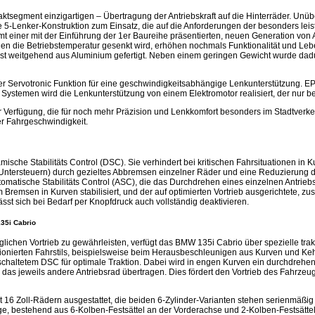
tsegment einzigartigen – Übertragung der Antriebskraft auf die Hinterräder. Unübe
 5-Lenker-Konstruktion zum Einsatz, die auf die Anforderungen der besonders lei
t einer mit der Einführung der 1er Baureihe präsentierten, neuen Generation von 
nen die Betriebstemperatur gesenkt wird, erhöhen nochmals Funktionalität und Leb
ist weitgehend aus Aluminium gefertigt. Neben einem geringen Gewicht wurde da
erter Servotronic Funktion für eine geschwindigkeitsabhängige Lenkunterstützung. 
stemen wird die Lenkunterstützung von einem Elektromotor realisiert, der nur bei
r Verfügung, die für noch mehr Präzision und Lenkkomfort besonders im Stadtverke
er Fahrgeschwindigkeit.
che Stabilitäts Control (DSC). Sie verhindert bei kritischen Fahrsituationen in 
ntersteuern) durch gezieltes Abbremsen einzelner Räder und eine Reduzierung d
tomatische Stabilitäts Control (ASC), die das Durchdrehen eines einzelnen Antrie
 Bremsen in Kurven stabilisiert, und der auf optimierten Vortrieb ausgerichtete, z
t sich bei Bedarf per Knopfdruck auch vollständig deaktivieren.
135i Cabrio
ichen Vortrieb zu gewährleisten, verfügt das BMW 135i Cabrio über spezielle tra
tionierten Fahrstils, beispielsweise beim Herausbeschleunigen aus Kurven und Ke
geschaltetem DSC für optimale Traktion. Dabei wird in engen Kurven ein durchdrehe
as jeweils andere Antriebsrad übertragen. Dies fördert den Vortrieb des Fahrzeu
 Zoll-Rädern ausgestattet, die beiden 6-Zylinder-Varianten stehen serienmäßig 
 bestehend aus 6-Kolben-Festsättel an der Vorderachse und 2-Kolben-Festsättel 