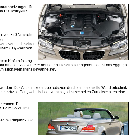
 Voraussetzungen für
Im EU-Testzyklus
t von 350 Nm steht
inem
werbsvergleich seiner
 einem CO
-Wert von
2
mte Kraftentfaltung
bar arbeiten. Als Vertreter der neuen Dieselmotorengeneration ist das Aggregat
missionsverhaltens gewährleistet.
erden. Das Automatikgetriebe reduziert durch eine spezielle Wandlertechnik
e die präzise Gangwahl, bei der zum möglichst schnellen Zurückschalten eine
ornehmen. Die
ch. Beim BMW 135i
er im Frühjahr 2007