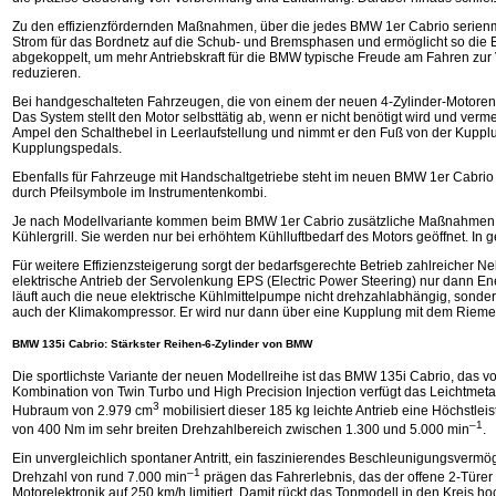
Zu den effizienzfördernden Maßnahmen, über die jedes BMW 1er Cabrio serienm
Strom für das Bordnetz auf die Schub- und Bremsphasen und ermöglicht so die 
abgekoppelt, um mehr Antriebskraft für die BMW typische Freude am Fahren zur 
reduzieren.
Bei handgeschalteten Fahrzeugen, die von einem der neuen 4-Zylinder-Motoren an
Das System stellt den Motor selbsttätig ab, wenn er nicht benötigt wird und verm
Ampel den Schalthebel in Leerlaufstellung und nimmt er den Fuß von der Kupplun
Kupplungspedals.
Ebenfalls für Fahrzeuge mit Handschaltgetriebe steht im neuen BMW 1er Cabrio 
durch Pfeilsymbole im Instrumentenkombi.
Je nach Modellvariante kommen beim BMW 1er Cabrio zusätzliche Maßnahmen zum 
Kühlergrill. Sie werden nur bei erhöhtem Kühlluftbedarf des Motors geöffnet. 
Für weitere Effizienzsteigerung sorgt der bedarfsgerechte Betrieb zahlreicher
elektrische Antrieb der Servolenkung EPS (Electric Power Steering) nur dann En
läuft auch die neue elektrische Kühlmittelpumpe nicht drehzahlabhängig, sonder
auch der Klimakompressor. Er wird nur dann über eine Kupplung mit dem Riemen
BMW 135i Cabrio: Stärkster Reihen-6-Zylinder von BMW
Die sportlichste Variante der neuen Modellreihe ist das BMW 135i Cabrio, das 
Kombination von Twin Turbo und High Precision Injection verfügt das Leichtmeta
3
Hubraum von 2.979 cm
mobilisiert dieser 185 kg leichte Antrieb eine Höchstl
–1
von 400 Nm im sehr breiten Drehzahlbereich zwischen 1.300 und 5.000 min
.
Ein unvergleichlich spontaner Antritt, ein faszinierendes Beschleunigungsverm
–1
Drehzahl von rund 7.000 min
prägen das Fahrerlebnis, das der offene 2-Türe
Motorelektronik auf 250 km/h limitiert. Damit rückt das Topmodell in den Kreis h