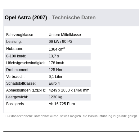
Opel Astra (2007)
-
Technische Daten
Fahrzeugklasse:
Untere Mittelklasse
Leistung:
66 kW / 90 PS
3
Hubraum:
1364 cm
0-100 km/h:
13,7 s
Höchstgeschwindigkeit:
178 km/h
Drehmoment:
125 Nm
Verbrauch:
6,1 Liter
Schadstoffklasse:
Euro 4
Abmessungen (LxBxH):
4249 x 2033 x 1460 mm
Leergewicht:
1230 kg
Basispreis:
Ab 16.725 Euro
Für das technische Datenblatt wurde, soweit möglich, die Basisausführung zugrunde gelegt.