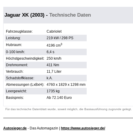
Jaguar XK (2003)
-
Technische Daten
Fahrzeugklasse:
Cabriolet
Leistung:
219 kW / 298 PS
3
Hubraum:
4196 cm
0-100 km/h:
6,4 s
Höchstgeschwindigkeit:
250 km/h
Drehmoment:
411 Nm
Verbrauch:
11,7 Liter
Schadstoffklasse:
k.A.
Abmessungen (LxBxH):
4760 x 1829 x 1298 mm
Leergewicht:
1735 kg
Basispreis:
Ab 72.140 Euro
Für das technische Datenblatt wurde, soweit möglich, die Basisausführung zugrunde gelegt.
Autosieger.de
- Das Automagazin |
https://www.autosieger.de/