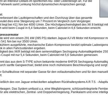
n Interieur-Details im sportlichen Alu- oder Lederdesign an. Für die
tes Fahrwerk samt Lenkung höchst dynamischen Ansprüchen genügt.
at.
verbessert die Laufeigenschaften und den Durchzug über das gesamte
deutet dies eine Steigerung um 7 Prozent im Vergleich zum Vorgänger.
 liegt bei 411 Nm bei 4000 U/min. Die Höchstgeschwindigkeit des XK 8 beträgt 
h wird beim Coupé in 6,4 Sekunden, beim Cabriolet in 6,6 Sekunden erreicht.
mpressormotor
ante wird von einem 291 kW (395 PS) starken Jaguar AJ-V8 Motor mit Kompressor 
i 541 Nm bei nur 3500 U/min.
tkühlern ausgeführte, mechanische Eaton-Kompressor besitzt optimale Ladeeigens
tik in allen Fahrzuständen ergeben.
igkeit des XKR beträgt mit dem serienmäßigen Sechsgang-Automatikgetriebe 250 
 Coupé mit nur 5,4 Sekunden, beim Cabriolet mit 5,6 Sekunden gemessen.
mmt das aus dem S-TYPE schon bekannte moderne 6HP26 Sechsgang-Automatikget
urch sanfte Gangwechsel, bietet eine noch mühelosere Beschleunigung und sorgt für
r-Schaltkulisse mit separater Gasse für den vollautomatischen und für den manuel
t.
ießlich des von Jaguar entwickelten adaptiven Rückhaltesystems A.R.T.S. - Adapti
ortwagen. Das System umfasst u.a. eine Wegfahrsperre, schlüsselintegrierte Fern
lle elektrischen, Zentral- und Doppelverriegelung, Panikalarm und eine intellige