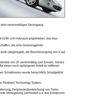
mit dem serienmäßigen Sechsgang-
mit 4196 ccm Hubraum angetrieben, das max.
chaften, die eine herausragende
km/h (abgeregelt), die Beschleunigung von 0 auf
riebe von ZF serienmäßig zum Einsatz. Dieses
 einen noch spritzigeren Antritt im mittleren
len Schaltmodus wurde hinsichtlich Schaltgefühl
ve Restraint Technology System.
bedienung, Peripherieüberwachung von Türen,
nte Verriegelung (verhindert u.a. das Einsperren