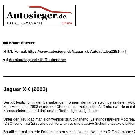
Artikel drucken
HTML-Format:
https://www.autosieger.de/jaguar-xk-Autokatalog225.html
Autokatalog und alle Testberichte
Jaguar XK (2003)
Der XK besticht mit atemberaubenden Formen: der langen wohlgerundeten Moto
Zum Modelljahr 2003 wurde der XK nochmals verbessert. Äußerlich wurde er m
Karosseriefarben und drei neuen Raddesigns aufgefrischt.
Unter der Haut gab man sich weniger zurückhaltend. Leistungsstärkere Motoren,
(DSC) serienmäßig sowie optimierte aktive und passive Sicherheitspakete bilde
Sportlich ambitionierte Fahrer können sich aus dem erweiterten R-Performance