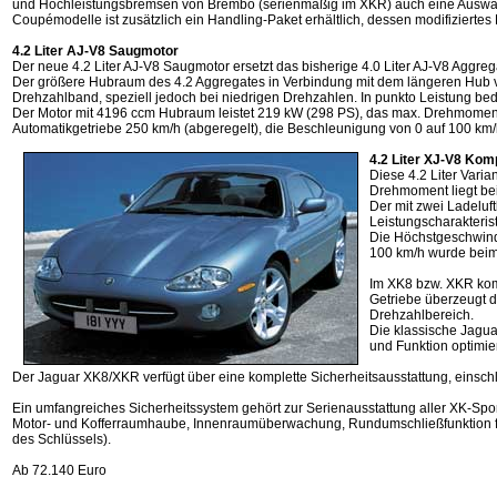
und Hochleistungsbremsen von Brembo (serienmäßig im XKR) auch eine Auswahl a
Coupémodelle ist zusätzlich ein Handling-Paket erhältlich, dessen modifizier
4.2 Liter AJ-V8 Saugmotor
Der neue 4.2 Liter AJ-V8 Saugmotor ersetzt das bisherige 4.0 Liter AJ-V8 Aggreg
Der größere Hubraum des 4.2 Aggregates in Verbindung mit dem längeren Hub 
Drehzahlband, speziell jedoch bei niedrigen Drehzahlen. In punkto Leistung be
Der Motor mit 4196 ccm Hubraum leistet 219 kW (298 PS), das max. Drehmoment
Automatikgetriebe 250 km/h (abgeregelt), die Beschleunigung von 0 auf 100 km/
4.2 Liter XJ-V8 Ko
Diese 4.2 Liter Vari
Drehmoment liegt be
Der mit zwei Ladeluf
Leistungscharakteris
Die Höchstgeschwind
100 km/h wurde beim
Im XK8 bzw. XKR ko
Getriebe überzeugt d
Drehzahlbereich.
Die klassische Jagua
und Funktion optimier
Der Jaguar XK8/XKR verfügt über eine komplette Sicherheitsausstattung, einschl
Ein umfangreiches Sicherheitssystem gehört zur Serienausstattung aller XK-Sp
Motor- und Kofferraumhaube, Innenraumüberwachung, Rundumschließfunktion für a
des Schlüssels).
Ab 72.140 Euro