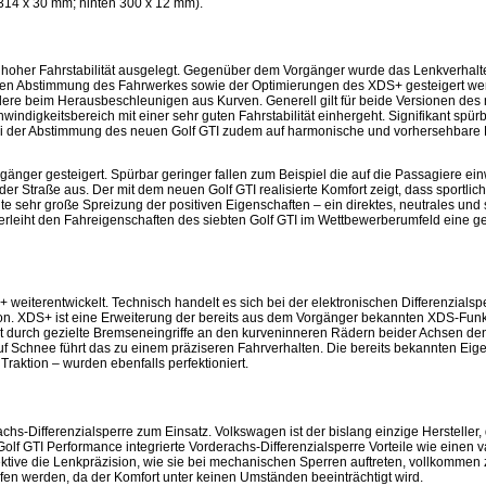
314 x 30 mm; hinten 300 x 12 mm).
 hoher Fahrstabilität ausgelegt. Gegenüber dem Vorgänger wurde das Lenkverhalt
ren Abstimmung des Fahrwerkes sowie der Optimierungen des XDS+ gesteigert wer
ondere beim Herausbeschleunigen aus Kurven. Generell gilt für beide Versionen des
digkeitsbereich mit einer sehr guten Fahrstabilität einhergeht. Signifikant spürb
 der Abstimmung des neuen Golf GTI zudem auf harmonische und vorhersehbare Rea
nger gesteigert. Spürbar geringer fallen zum Beispiel die auf die Passagiere ei
 Straße aus. Der mit dem neuen Golf GTI realisierte Komfort zeigt, dass sportlic
e sehr große Spreizung der positiven Eigenschaften – ein direktes, neutrales und 
erleiht den Fahreigenschaften des siebten Golf GTI im Wettbewerberumfeld eine g
weiterentwickelt. Technisch handelt es sich bei der elektronischen Differenzial
on. XDS+ ist eine Erweiterung der bereits aus dem Vorgänger bekannten XDS-Funkt
rt durch gezielte Bremseneingriffe an den kurveninneren Rädern beider Achsen de
uf Schnee führt das zu einem präziseren Fahrverhalten. Die bereits bekannten Ei
raktion – wurden ebenfalls perfektioniert.
hs-Differenzialsperre zum Einsatz. Volkswagen ist der bislang einzige Hersteller, 
Golf GTI Performance integrierte Vorderachs-Differenzialsperre Vorteile wie einen
ektive die Lenkpräzision, wie sie bei mechanischen Sperren auftreten, vollkommen 
n werden, da der Komfort unter keinen Umständen beeinträchtigt wird.