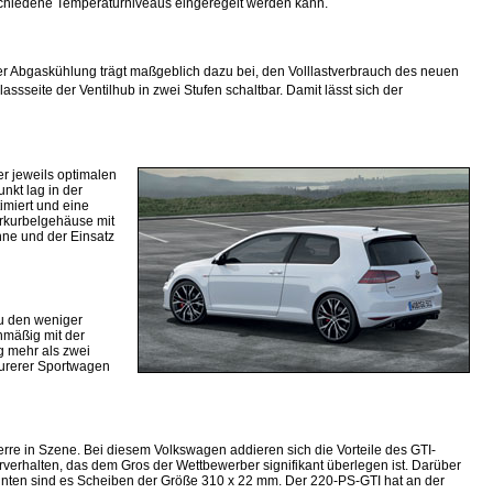
schiedene Temperaturniveaus eingeregelt werden kann.
der Abgaskühlung trägt maßgeblich dazu bei, den Volllastverbrauch des neuen
assseite der Ventilhub in zwei Stufen schaltbar. Damit lässt sich der
er jeweils optimalen
nkt lag in der
imiert und eine
rkurbelgehäuse mit
nne und der Einsatz
zu den weniger
nmäßig mit der
g mehr als zwei
eurerer Sportwagen
erre in Szene. Bei diesem Volkswagen addieren sich die Vorteile des GTI-
erhalten, das dem Gros der Wettbewerber signifikant überlegen ist. Darüber
inten sind es Scheiben der Größe 310 x 22 mm. Der 220-PS-GTI hat an der