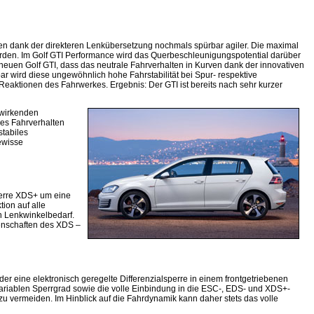
en dank der direkteren Lenkübersetzung nochmals spürbar agiler. Die maximal
den. Im Golf GTI Performance wird das Querbeschleunigungspotential darüber
 neuen Golf GTI, dass das neutrale Fahrverhalten in Kurven dank der innovativen
ar wird diese ungewöhnlich hohe Fahrstabilität bei Spur- respektive
ktionen des Fahrwerkes. Ergebnis: Der GTI ist bereits nach sehr kurzer
nwirkenden
hes Fahrverhalten
stabiles
ewisse
sperre XDS+ um eine
ion auf alle
n Lenkwinkelbedarf.
genschaften des XDS –
der eine elektronisch geregelte Differenzialsperre in einem frontgetriebenen
 variablen Sperrgrad sowie die volle Einbindung in die ESC-, EDS- und XDS+-
zu vermeiden. Im Hinblick auf die Fahrdynamik kann daher stets das volle