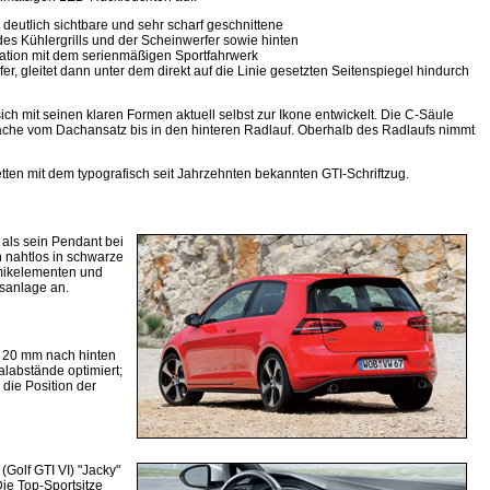
eutlich sichtbare und sehr scharf geschnittene
 des Kühlergrills und der Scheinwerfer sowie hinten
nation mit dem serienmäßigen Sportfahrwerk
er, gleitet dann unter dem direkt auf die Linie gesetzten Seitenspiegel hindurch
ich mit seinen klaren Formen aktuell selbst zur Ikone entwickelt. Die C-Säule
läche vom Dachansatz bis in den hinteren Radlauf. Oberhalb des Radlaufs nimmt
tten mit dem typografisch seit Jahrzehnten bekannten GTI-Schriftzug.
 als sein Pendant bei
h nahtlos in schwarze
amikelementen und
asanlage an.
 20 mm nach hinten
labstände optimiert;
die Position der
(Golf GTI VI) "Jacky"
Die Top-Sportsitze