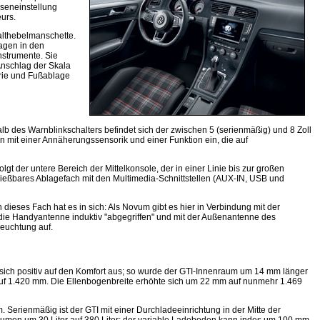
oseneinstellung
eurs.
halthebelmanschette.
lagen in den
nstrumente. Sie
Anschlag der Skala
erie und Fußablage
halb des Warnblinkschalters befindet sich der zwischen 5 (serienmäßig) und 8 Zoll
 mit einer Annäherungssensorik und einer Funktion ein, die auf
t der untere Bereich der Mittelkonsole, der in einer Linie bis zur großen
ließbares Ablagefach mit den Multimedia-Schnittstellen (AUX-IN, USB und
dieses Fach hat es in sich: Als Novum gibt es hier in Verbindung mit der
 die Handyantenne induktiv "abgegriffen" und mit der Außenantenne des
leuchtung auf.
sich positiv auf den Komfort aus; so wurde der GTI-Innenraum um 14 mm länger
 auf 1.420 mm. Die Ellenbogenbreite erhöhte sich um 22 mm auf nunmehr 1.469
Serienmäßig ist der GTI mit einer Durchladeeinrichtung in der Mitte der