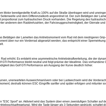
om Motor bereitgestellte Kraft zu 100% auf die Straße übertragen wird und uneinges
n Seitenwelle und dem Differenzialkorb angeordnet ist. Der zum Betätigen der Lame
 proportional zum hydraulischen Druck vorhanden. Die Regelung des hydraulische
unter anderem den Raddrehzahlen, der Fahrzeuggeschwindigkeit, der Gierrate un
 das Betätigen der Lamellen das Antriebsmoment vom Rad mit dem niedrigeren Grip
oment über nur ein Vorderrad abgesetzt werden; das entspricht einer Sperrwirku
lt.
d erhöht. Es entsteht eine asymmetrische Antriebskraftverteilung, die der dynam
lf GTI Performance bleibt neutral und folgt präzise der Ideallinie. Das vorhandene
indigkeit des Golf GTI Performance am Ausgang der Kurve deutlich höher.
rven, unerwarteten Ausweichmanövern oder bei Lastwechseln wird die Vorderachs
rmoment; deshalb können ESC-Eingriffe sanfter und später erfolgen und mitunter s
n "ESC Sport" an. Aktiviert wird das System über einen zweistufigen Schalter auf de
ntriebsschlupfregelung). Wird die Taste länger als 3 Sekunden gedrückt, schaltet die