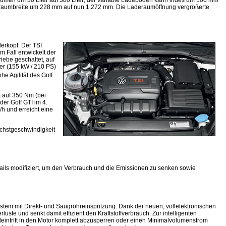
lumen um 30 Liter auf 380 Liter; der variable Ladeboden kann indes um 100 mm
ckraumbreite um 228 mm auf nun 1.272 mm. Die Laderaumöffnung vergrößerte
derkopf. Der TSI
m Fall entwickelt der
iebe geschaltet, auf
er (155 kW / 210 PS)
e Agilität des Golf
 auf 350 Nm (bei
der Golf GTI im 4.
h und erreicht eine
chstgeschwindigkeit
ails modifiziert, um den Verbrauch und die Emissionen zu senken sowie
stem mit Direkt- und Saugrohreinspritzung. Dank der neuen, vollelektronischen
ste und senkt damit effizient den Kraftstoffverbrauch. Zur intelligenten
intritt in den Motor komplett abzusperren oder einen Minimalvolumenstrom