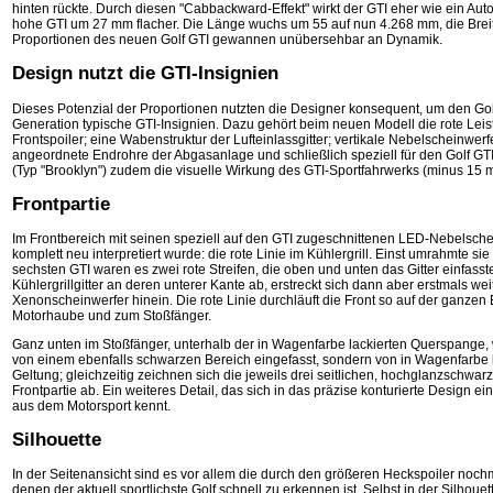
hinten rückte. Durch diesen "Cabbackward-Effekt" wirkt der GTI eher wie ein A
hohe GTI um 27 mm flacher. Die Länge wuchs um 55 auf nun 4.268 mm, die Breite
Proportionen des neuen Golf GTI gewannen unübersehbar an Dynamik.
Design nutzt die GTI-Insignien
Dieses Potenzial der Proportionen nutzten die Designer konsequent, um den Golf 
Generation typische GTI-Insignien. Dazu gehört beim neuen Modell die rote Leiste im
Frontspoiler; eine Wabenstruktur der Lufteinlassgitter; vertikale Nebelscheinwe
angeordnete Endrohre der Abgasanlage und schließlich speziell für den Golf GT
(Typ "Brooklyn") zudem die visuelle Wirkung des GTI-Sportfahrwerks (minus 15 
Frontpartie
Im Frontbereich mit seinen speziell auf den GTI zugeschnittenen LED-Nebelscheinw
komplett neu interpretiert wurde: die rote Linie im Kühlergrill. Einst umrahmte sie
sechsten GTI waren es zwei rote Streifen, die oben und unten das Gitter einfasste
Kühlergrillgitter an deren unterer Kante ab, erstreckt sich dann aber erstmals we
Xenonscheinwerfer hinein. Die rote Linie durchläuft die Front so auf der ganzen 
Motorhaube und zum Stoßfänger.
Ganz unten im Stoßfänger, unterhalb der in Wagenfarbe lackierten Querspange, wi
von einem ebenfalls schwarzen Bereich eingefasst, sondern von in Wagenfarbe la
Geltung; gleichzeitig zeichnen sich die jeweils drei seitlichen, hochglanzschwa
Frontpartie ab. Ein weiteres Detail, das sich in das präzise konturierte Design ei
aus dem Motorsport kennt.
Silhouette
In der Seitenansicht sind es vor allem die durch den größeren Heckspoiler nochm
denen der aktuell sportlichste Golf schnell zu erkennen ist. Selbst in der Silh