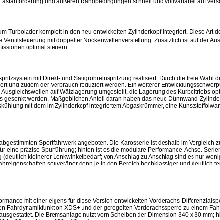
h Lastanforderung und äußeren Randbedingungen schnell und vollvariabel auf ver
 Turbolader komplett in den neu entwickelten Zylinderkopf integriert. Diese Art 
 Ventilsteuerung mit doppelter Nockenwellenverstellung. Zusätzlich ist auf der Ausl
issionen optimal steuern.
itzsystem mit Direkt- und Saugrohreinspritzung realisiert. Durch die freie Wahl d
dert und zudem der Verbrauch reduziert werden. Ein weiterer Entwicklungsschwerpu
Ausgleichswellen auf Wälzlagerung umgestellt, die Lagerung des Kurbeltriebs opt
ors gesenkt werden. Maßgeblichen Anteil daran haben das neue Dünnwand-Zylinde
askühlung mit dem im Zylinderkopf integriertem Abgaskrümmer, eine Kunststoffölwa
 abgestimmten Sportfahrwerk angeboten. Die Karosserie ist deshalb im Vergleich 
r eine präzise Spurführung; hinten ist es die modulare Performance-Achse. Serie
(deutlich kleinerer Lenkwinkelbedarf; von Anschlag zu Anschlag sind es nur weni
Fahreigenschaften souveräner denn je in den Bereich hochklassiger und deutlich t
ormance mit einer eigens für diese Version entwickelten Vorderachs-Differenzialsp
ten Fahrdynamikfunktion XDS+ und der geregelten Vorderachssperre zu einem Fahrv
 ausgestattet. Die Bremsanlage nutzt vorn Scheiben der Dimension 340 x 30 mm; h