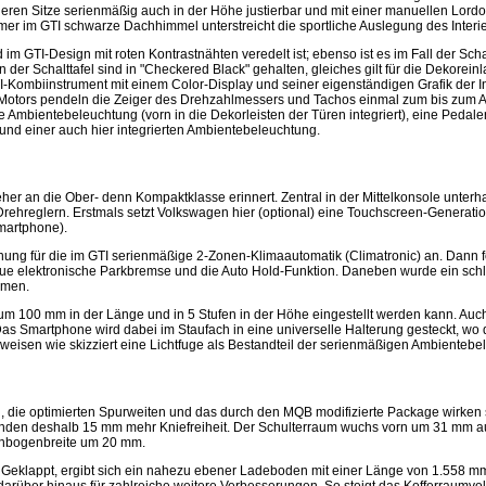
ren Sitze serienmäßig auch in der Höhe justierbar und mit einer manuellen Lord
immer im GTI schwarze Dachhimmel unterstreicht die sportliche Auslegung des Interi
 im GTI-Design mit roten Kontrastnähten veredelt ist; ebenso ist es im Fall der Sc
 der Schalttafel sind in "Checkered Black" gehalten, gleiches gilt für die Dekorein
I-Kombiinstrument mit einem Color-Display und seiner eigenständigen Grafik der I
 Motors pendeln die Zeiger des Drehzahlmessers und Tachos einmal zum bis zum 
te Ambientebeleuchtung (vorn in die Dekorleisten der Türen integriert), eine Pedal
n und einer auch hier integrierten Ambientebeleuchtung.
e eher an die Ober- denn Kompaktklasse erinnert. Zentral in der Mittelkonsole unter
hreglern. Erstmals setzt Volkswagen hier (optional) eine Touchscreen-Generation
martphone).
ung für die im GTI serienmäßige 2-Zonen-Klimaautomatik (Climatronic) an. Dann folg
 neue elektronische Parkbremse und die Auto Hold-Funktion. Daneben wurde ein sch
hmen.
 um 100 mm in der Länge und in 5 Stufen in der Höhe eingestellt werden kann. Auch 
Das Smartphone wird dabei im Staufach in eine universelle Halterung gesteckt, wo
eisen wie skizziert eine Lichtfuge als Bestandteil der serienmäßigen Ambientebe
, die optimierten Spurweiten und das durch den MQB modifizierte Package wirken 
eisenden deshalb 15 mm mehr Kniefreiheit. Der Schulterraum wuchs vorn um 31 mm
lenbogenbreite um 20 mm.
 Geklappt, ergibt sich ein nahezu ebener Ladeboden mit einer Länge von 1.558 mm. 