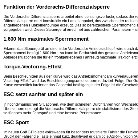
Funktion der Vorderachs-Differenzialsperre
Die Vorderachs-Differenzialsperre arbeitet ohne Leistungsverluste, sodass die v
Differenzialsperre nutzt konstruktiv ein Lamellenpaket, das zwischen der rechte
angetriebenen Hubkolbenpumpe erzeugt. Das so bereitgestellte Sperrmoment ist
vorgegeben wird. Dieses Steuergerät errechnet aus zahlreichen Parametern – 
1.600 Nm maximales Sperrmoment
Erkennt das Steuergerät an einem der Vorderräder Antriebsschlupf, wird durch
Sperrmoment beträgt 1.600 Nm – so kann im Bedarfsfall das gesamte Antriebsm
Abbiegesituationen die für ein frontgetriebenes Fahrzeug maximale Traktion erzie
Torque-Vectoring-Effekt
Beim Beschleunigen aus der Kurve wird das Antriebsmoment am kurvenäußeren Ra
Vectoring-Effekt" wird das Beschleunigungsuntersteuern reduziert. Folge: Der Go
Kurve wesentlich forcierter das Gaspedal betätigen; in der Folge ist die Geschw
ESC setzt sanfter und später ein
In hochdynamischen Situationen, wie dem schnellen Durchfahren von Wechselku
Übersteuern erzeugt die Vorderachs-Differenzialsperre ein stabilisierendes Gie
so für noch mehr Fahrspaß und eine bessere Performance.
ESC Sport
Im neuen Golf GTI bietet Volkswagen für besonders routinierte Fahrer die Funktio
Drückt der Fahrer die Taste einmal kurz, deaktiviert er damit die ASR-Funktion (A