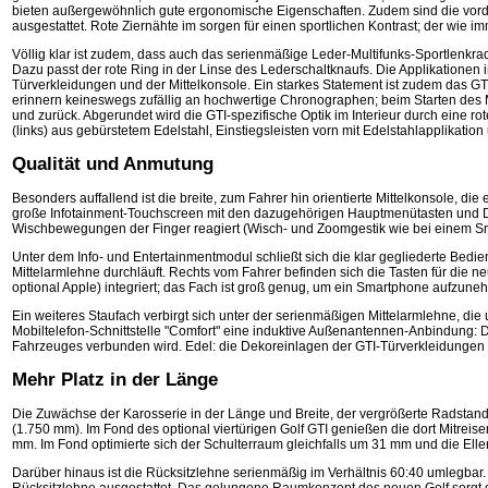
bieten außergewöhnlich gute ergonomische Eigenschaften. Zudem sind die vorde
ausgestattet. Rote Ziernähte im sorgen für einen sportlichen Kontrast; der wie 
Völlig klar ist zudem, dass auch das serienmäßige Leder-Multifunks-Sportlenkrad
Dazu passt der rote Ring in der Linse des Lederschaltknaufs. Die Applikationen in
Türverkleidungen und der Mittelkonsole. Ein starkes Statement ist zudem das GT
erinnern keineswegs zufällig an hochwertige Chronographen; beim Starten des
und zurück. Abgerundet wird die GTI-spezifische Optik im Interieur durch eine ro
(links) aus gebürstetem Edelstahl, Einstiegsleisten vorn mit Edelstahlapplikatio
Qualität und Anmutung
Besonders auffallend ist die breite, zum Fahrer hin orientierte Mittelkonsole, di
große Infotainment-Touchscreen mit den dazugehörigen Hauptmenütasten und Dre
Wischbewegungen der Finger reagiert (Wisch- und Zoomgestik wie bei einem S
Unter dem Info- und Entertainmentmodul schließt sich die klar gegliederte Bedien
Mittelarmlehne durchläuft. Rechts vom Fahrer befinden sich die Tasten für die
optional Apple) integriert; das Fach ist groß genug, um ein Smartphone aufzune
Ein weiteres Staufach verbirgt sich unter der serienmäßigen Mittelarmlehne, die
Mobiltelefon-Schnittstelle "Comfort" eine induktive Außenantennen-Anbindung: 
Fahrzeuges verbunden wird. Edel: die Dekoreinlagen der GTI-Türverkleidungen w
Mehr Platz in der Länge
Die Zuwächse der Karosserie in der Länge und Breite, der vergrößerte Radstand
(1.750 mm). Im Fond des optional viertürigen Golf GTI genießen die dort Mitr
mm. Im Fond optimierte sich der Schulterraum gleichfalls um 31 mm und die El
Darüber hinaus ist die Rücksitzlehne serienmäßig im Verhältnis 60:40 umlegbar.