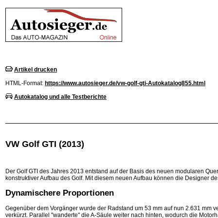
Artikel drucken
HTML-Format:
https://www.autosieger.de/vw-golf-gti-Autokatalog855.html
Autokatalog und alle Testberichte
VW Golf GTI (2013)
Der Golf GTI des Jahres 2013 entstand auf der Basis des neuen modularen Querb
konstruktiver Aufbau des Golf. Mit diesem neuen Aufbau können die Designer d
Dynamischere Proportionen
Gegenüber dem Vorgänger wurde der Radstand um 53 mm auf nun 2.631 mm ver
verkürzt. Parallel "wanderte" die A-Säule weiter nach hinten, wodurch die Mot