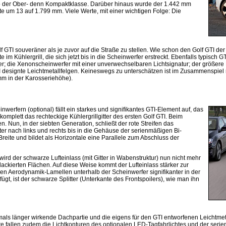
uto der Ober- denn Kompaktklasse. Darüber hinaus wurde der 1.442 mm
 um 13 auf 1.799 mm. Viele Werte, mit einer wichtigen Folge: Die
GTI souveräner als je zuvor auf die Straße zu stellen. Wie schon den Golf GTI der
 Kühlergrill, die sich jetzt bis in die Scheinwerfer erstreckt. Ebenfalls typisch GTI
rfer; die Xenonscheinwerfer mit einer unverwechselbaren Lichtsignatur; der größer
I designte Leichtmetallfelgen. Keineswegs zu unterschätzen ist im Zusammenspiel 
mm in der Karosseriehöhe).
erfern (optional) fällt ein starkes und signifikantes GTI-Element auf, das
 komplett das rechteckige Kühlergrillgitter des ersten Golf GTI. Beim
n. Nun, in der siebten Generation, schließt der rote Streifen das
iter nach links und rechts bis in die Gehäuse der serienmäßigen Bi-
Breite und bildet als Horizontale eine Parallele zum Abschluss der
rd der schwarze Lufteinlass (mit Gitter in Wabenstruktur) nun nicht mehr
ckierten Flächen. Auf diese Weise kommt der Lufteinlass stärker zur
rzen Aerodynamik-Lamellen unterhalb der Scheinwerfer signifikanter in der
nfügt, ist der schwarze Splitter (Unterkante des Frontspoilers), wie man ihn
als länger wirkende Dachpartie und die eigens für den GTI entworfenen Leichtmetall
ouette fallen zudem die Lichtkonturen des optionalen LED-Tagfahrlichtes und der se