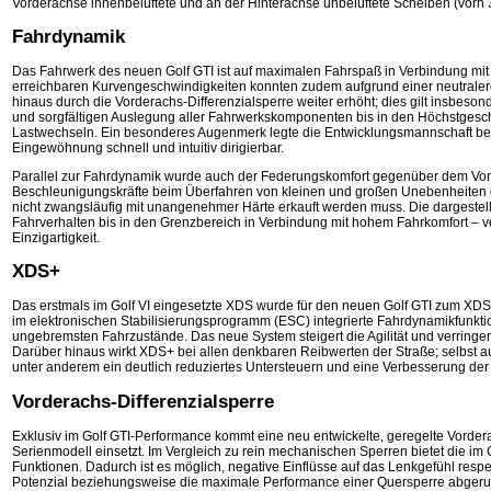
Vorderachse innenbelüftete und an der Hinterachse unbelüftete Scheiben (vorn 
Fahrdynamik
Das Fahrwerk des neuen Golf GTI ist auf maximalen Fahrspaß in Verbindung mit
erreichbaren Kurvengeschwindigkeiten konnten zudem aufgrund einer neutrale
hinaus durch die Vorderachs-Differenzialsperre weiter erhöht; dies gilt insbes
und sorgfältigen Auslegung aller Fahrwerkskomponenten bis in den Höchstgeschwin
Lastwechseln. Ein besonderes Augenmerk legte die Entwicklungsmannschaft bei
Eingewöhnung schnell und intuitiv dirigierbar.
Parallel zur Fahrdynamik wurde auch der Federungskomfort gegenüber dem Vorgä
Beschleunigungskräfte beim Überfahren von kleinen und großen Unebenheiten der
nicht zwangsläufig mit unangenehmer Härte erkauft werden muss. Die dargestellt
Fahrverhalten bis in den Grenzbereich in Verbindung mit hohem Fahrkomfort – v
Einzigartigkeit.
XDS+
Das erstmals im Golf VI eingesetzte XDS wurde für den neuen Golf GTI zum XDS+ 
im elektronischen Stabilisierungsprogramm (ESC) integrierte Fahrdynamikfunkti
ungebremsten Fahrzustände. Das neue System steigert die Agilität und verringe
Darüber hinaus wirkt XDS+ bei allen denkbaren Reibwerten der Straße; selbst a
unter anderem ein deutlich reduziertes Untersteuern und eine Verbesserung der T
Vorderachs-Differenzialsperre
Exklusiv im Golf GTI-Performance kommt eine neu entwickelte, geregelte Vorderac
Serienmodell einsetzt. Im Vergleich zu rein mechanischen Sperren bietet die im 
Funktionen. Dadurch ist es möglich, negative Einflüsse auf das Lenkgefühl resp
Potenzial beziehungsweise die maximale Performance einer Quersperre abgerufe