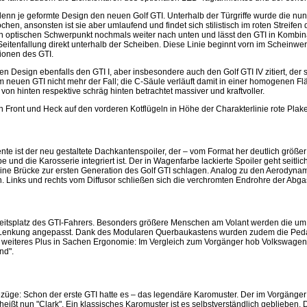
n je geformte Design den neuen Golf GTI. Unterhalb der Türgriffe wurde die nun d
chen, ansonsten ist sie aber umlaufend und findet sich stilistisch im roten Streifen
den optischen Schwerpunkt nochmals weiter nach unten und lässt den GTI in Kombi
Seitenfallung direkt unterhalb der Scheiben. Diese Linie beginnt vorn im Scheinwerf
ionen des GTI.
n Design ebenfalls den GTI I, aber insbesondere auch den Golf GTI IV zitiert, der s
m neuen GTI nicht mehr der Fall; die C-Säule verläuft damit in einer homogenen F
von hinten respektive schräg hinten betrachtet massiver und kraftvoller.
 Front und Heck auf den vorderen Kotflügeln in Höhe der Charakterlinie rote Plake
nte ist der neu gestaltete Dachkantenspoiler, der – vom Format her deutlich größer
und die Karosserie integriert ist. Der in Wagenfarbe lackierte Spoiler geht seitlic
eine Brücke zur ersten Generation des Golf GTI schlagen. Analog zu den Aerodyn
ch. Links und rechts vom Diffusor schließen sich die verchromten Endrohre der Abg
itsplatz des GTI-Fahrers. Besonders größere Menschen am Volant werden die um
er Lenkung angepasst. Dank des Modularen Querbaukastens wurden zudem die Peda
eiteres Plus in Sachen Ergonomie: Im Vergleich zum Vorgänger hob Volkswagen 
nd".
bezüge: Schon der erste GTI hatte es – das legendäre Karomuster. Der im Vorgänger 
ißt nun "Clark". Ein klassisches Karomuster ist es selbstverständlich geblieben. 