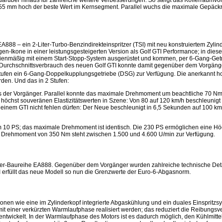
arüber hinaus für zahlreiche weitere Verbesserungen. So steigt das Kofferraumvo
r 655 mm hoch der beste Wert im Kernsegment. Parallel wuchs die maximale Gepä
A888 – ein 2-Liter-Turbo-Benzindirekteinspritzer (TSI) mit neu konstruiertem Zylin
gen-Ikone in einer leistungsgesteigerten Version als Golf GTI Performance; in diese
erienmäßig mit einem Start-Stopp-System ausgerüstet und kommen, per 6-Gang-Getr
r Durchschnittsverbrauch des neuen Golf GTI konnte damit gegenüber dem Vorgäng
stufen ein 6-Gang-Doppelkupplungsgetriebe (DSG) zur Verfügung. Die anerkannt hoh
en. Und das in 2 Stufen:
ls der Vorgänger. Parallel konnte das maximale Drehmoment um beachtliche 70 Nm
t höchst souveränen Elastizitätswerten in Szene: Von 80 auf 120 km/h beschleunigt 
einem GTI nicht fehlen dürfen: Der Neue beschleunigt in 6,5 Sekunden auf 100 km/
m 10 PS; das maximale Drehmoment ist identisch. Die 230 PS ermöglichen eine Hö
e Drehmoment von 350 Nm steht zwischen 1.500 und 4.600 U/min zur Verfügung.
linder-Baureihe EA888. Gegenüber dem Vorgänger wurden zahlreiche technische Det
I erfüllt das neue Modell so nun die Grenzwerte der Euro-6-Abgasnorm.
onen wie eine im Zylinderkopf integrierte Abgaskühlung und ein duales Einspritzsy
 einer verkürzten Warmlaufphase realisiert werden; das reduziert die Reibungsverlu
ckelt. In der Warmlaufphase des Motors ist es dadurch möglich, den Kühlmittele