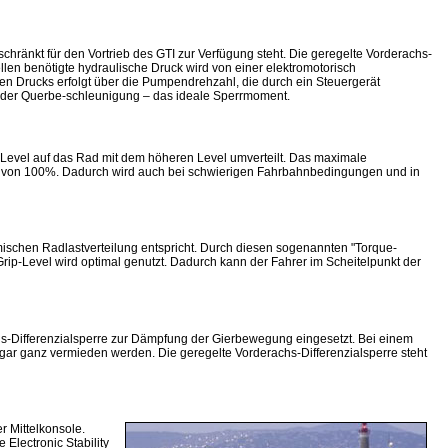
chränkt für den Vortrieb des GTI zur Verfügung steht. Die geregelte Vorderachs-
llen benötigte hydraulische Druck wird von einer elektromotorisch
n Drucks erfolgt über die Pumpendrehzahl, die durch ein Steuergerät
d der Querbe-schleunigung – das ideale Sperrmoment.
-Level auf das Rad mit dem höheren Level umverteilt. Das maximale
ng von 100%. Dadurch wird auch bei schwierigen Fahrbahnbedingungen und in
ischen Radlastverteilung entspricht. Durch diesen sogenannten "Torque-
 Grip-Level wird optimal genutzt. Dadurch kann der Fahrer im Scheitelpunkt der
-Differenzialsperre zur Dämpfung der Gierbewegung eingesetzt. Bei einem
ogar ganz vermieden werden. Die geregelte Vorderachs-Differenzialsperre steht
r Mittelkonsole.
 Electronic Stability