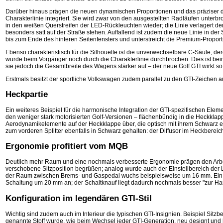
Darüber hinaus prägen die neuen dynamischen Proportionen und das präziser den
Charakterlinie integriert. Sie wird zwar von den ausgestellten Radläufen unterbro
in den weißen Querstreifen der LED-Rückleuchten wieder; die Linie verlagert 
besonders satt auf der Straße stehen. Auffallend ist zudem die neue Linie in der 
bis zum Ende des hinteren Seitenfensters und unterstreicht die Premium-Proport
Ebenso charakteristisch für die Silhouette ist die unverwechselbare C-Säule, dere
wurde beim Vorgänger noch durch die Charakterlinie durchbrochen. Dies ist bei
sie jedoch die Gesamtbreite des Wagens stärker auf – der neue Golf GTI wirkt so 
Erstmals besitzt der sportliche Volkswagen zudem parallel zu den GTI-Zeichen an
Heckpartie
Ein weiteres Beispiel für die harmonische Integration der GTI-spezifischen Eleme
den weniger stark motorisierten Golf-Versionen – flächenbündig in die Heckklappe 
Aerodynamikelemente auf der Heckklappe über, die optisch mit ihrem Schwarz 
zum vorderen Splitter ebenfalls in Schwarz gehalten: der Diffusor im Heckberei
Ergonomie profitiert vom MQB
Deutlich mehr Raum und eine nochmals verbesserte Ergonomie prägen den Arbe
verschobene Sitzposition begrüßen; analog wurde auch der Einstellbereich d
der Raum zwischen Brems- und Gaspedal wuchs beispielsweise um 16 mm. Ein w
Schaltung um 20 mm an; der Schaltknauf liegt dadurch nochmals besser "zur Ha
Konfiguration im legendären GTI-Stil
Wichtig sind zudem auch im Interieur die typischen GTI-Insignien. Beispiel Sitz
genannte Stoff wurde, wie beim Wechsel jeder GTI-Generation, neu designt und he