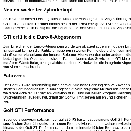
einzustellen. Im betriebswarmen Zustand kann die Kühlmitteltemperatur je nac
Neu entwickelter Zylinderkopf
Als Novum in dieser Leistungsklasse wurde die wassergekühlte Abgasführung zum
3
Golf GTI zu senken. Darüber hinaus besitzt der 1.984 cm
große TSI eine variable
Ladungswechsel in Bezug auf die Performance, den Verbrauch und die Abgasem
GTI erfüllt die Euro-6-Abgasnorm
Zum Erreichen der Euro-6-Abgasnorm wurde wie skizziert zudem ein duales Einspr
Einspritzart können die Partikelemissionen in weiten Kennfeldbereichen vermin
signifikanten Absenkung der inneren Reibung. Hierzu wurden unter anderem die 
bedarfsgerechte Ölpumpe entwickelt. Parallel konnte das Gewicht des GTI-Mot
nur 3 mm Wandstärke, eine gewichtsoptimierte Kurbelwelle, die integrierte Abg
von Aluminiumschrauben.
Fahrwerk
Der Golf GTI wird serienmäßig mit einem auf die hohe Leistung des Volkswagen
starken Golf-Modellen um 15 mm abgesenkt. Vorn sorgt eine McPherson-Achse fü
weiterentwickelten Fahrdynamikfunktion XDS+ und der neuen Progressivlenkung 
Umdrehungen) ausgerüstet, dringt der Golf GTI mit seinen agilen und sicheren 
vor.
Golf GTI Performance
Besonders souverän setzt sich der auf 230 PS leistungsgesteigerte Golf GTI Perf
spezifischen Sportfahrwerks, der neuen Progressivlenkung, der weiterentwickel
hinaus ist der Golf GTI Performance rundum mit innenbelüfteten Bremsscheiben