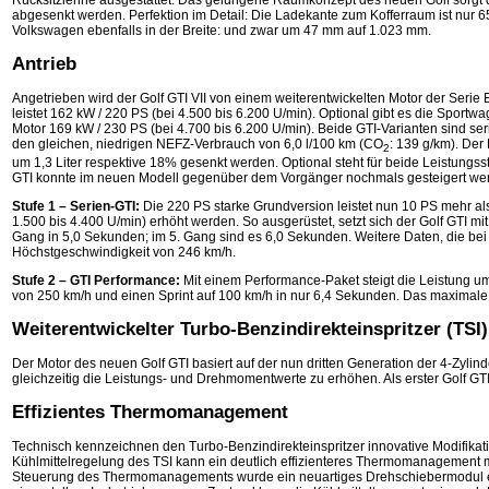
Rücksitzlehne ausgestattet. Das gelungene Raumkonzept des neuen Golf sorgt d
abgesenkt werden. Perfektion im Detail: Die Ladekante zum Kofferraum ist nu
Volkswagen ebenfalls in der Breite: und zwar um 47 mm auf 1.023 mm.
Antrieb
Angetrieben wird der Golf GTI VII von einem weiterentwickelten Motor der Serie E
leistet 162 kW / 220 PS (bei 4.500 bis 6.200 U/min). Optional gibt es die Sportwa
Motor 169 kW / 230 PS (bei 4.700 bis 6.200 U/min). Beide GTI-Varianten sind s
den gleichen, niedrigen NEFZ-Verbrauch von 6,0 l/100 km (CO
: 139 g/km). De
2
um 1,3 Liter respektive 18% gesenkt werden. Optional steht für beide Leistungs
GTI konnte im neuen Modell gegenüber dem Vorgänger nochmals gesteigert werd
Stufe 1 – Serien-GTI:
Die 220 PS starke Grundversion leistet nun 10 PS mehr a
1.500 bis 4.400 U/min) erhöht werden. So ausgerüstet, setzt sich der Golf GTI mi
Gang in 5,0 Sekunden; im 5. Gang sind es 6,0 Sekunden. Weitere Daten, die bei 
Höchstgeschwindigkeit von 246 km/h.
Stufe 2 – GTI Performance:
Mit einem Performance-Paket steigt die Leistung u
von 250 km/h und einen Sprint auf 100 km/h in nur 6,4 Sekunden. Das maximal
Weiterentwickelter Turbo-Benzindirekteinspritzer (TSI)
Der Motor des neuen Golf GTI basiert auf der nun dritten Generation der 4-Zy
gleichzeitig die Leistungs- und Drehmomentwerte zu erhöhen. Als erster Golf GT
Effizientes Thermomanagement
Technisch kennzeichnen den Turbo-Benzindirekteinspritzer innovative Modifikati
Kühlmittelregelung des TSI kann ein deutlich effizienteres Thermomanagement mit
Steuerung des Thermomanagements wurde ein neuartiges Drehschiebermodul entwi