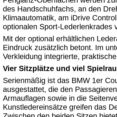
des Handschuhfachs, an den Dreh
Klimaautomatik, am iDrive Contro
optionalen Sport-Lederlenkrades 
Mit der optional erhältlichen Led
Eindruck zusätzlich betont. Im unte
Verkleidung integrierte, praktisch
Vier Sitzplätze und viel Spielra
Serienmäßig ist das BMW 1er Cou
ausgestattet, die den Passagiere
Armauflagen sowie in die Seitenver
Kunstledereinsätze greifen das De
Zwischen den beiden Sitzen biete