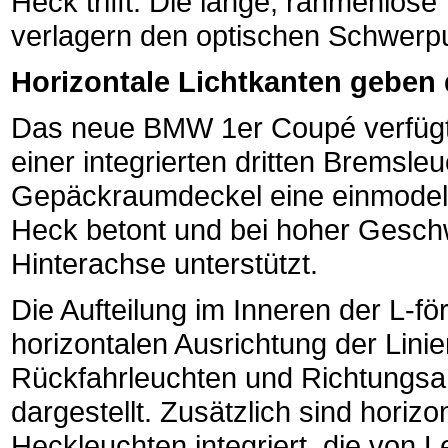
Heck trifft. Die lange, rahmenlose
verlagern den optischen Schwerpu
Horizontale Lichtkanten geben 
Das neue BMW 1er Coupé verfügt ü
einer integrierten dritten Bremsleu
Gepäckraumdeckel eine einmodelli
Heck betont und bei hoher Geschw
Hinterachse unterstützt.
Die Aufteilung im Inneren der L-f
horizontalen Ausrichtung der Lini
Rückfahrleuchten und Richtungsa
dargestellt. Zusätzlich sind horizon
Heckleuchten integriert, die von 