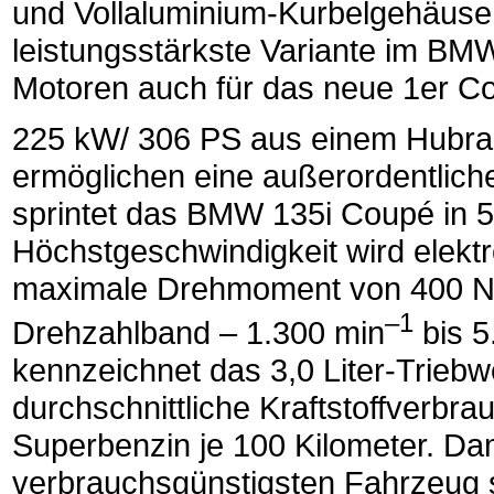
und Vollaluminium-Kurbelgehäuse 
leistungsstärkste Variante im B
Motoren auch für das neue 1er C
225 kW/ 306 PS aus einem Hubra
ermöglichen eine außerordentlich
sprintet das BMW 135i Coupé in 
Höchstgeschwindigkeit wird elekt
maximale Drehmoment von 400 New
–1
Drehzahlband – 1.300 min
bis 5
kennzeichnet das 3,0 Liter-Trieb
durchschnittliche Kraftstoffverbr
Superbenzin je 100 Kilometer. D
verbrauchsgünstigsten Fahrzeug 