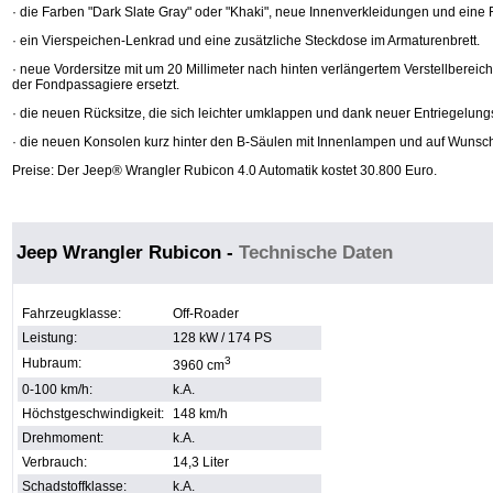
· die Farben "Dark Slate Gray" oder "Khaki", neue Innenverkleidungen und ein
· ein Vierspeichen-Lenkrad und eine zusätzliche Steckdose im Armaturenbrett.
· neue Vordersitze mit um 20 Millimeter nach hinten verlängertem Verstellbere
der Fondpassagiere ersetzt.
· die neuen Rücksitze, die sich leichter umklappen und dank neuer Entriegelung
· die neuen Konsolen kurz hinter den B-Säulen mit Innenlampen und auf Wunsch
Preise: Der Jeep® Wrangler Rubicon 4.0 Automatik kostet 30.800 Euro.
Jeep Wrangler Rubicon
-
Technische Daten
Fahrzeugklasse:
Off-Roader
Leistung:
128 kW / 174 PS
3
Hubraum:
3960 cm
0-100 km/h:
k.A.
Höchstgeschwindigkeit:
148 km/h
Drehmoment:
k.A.
Verbrauch:
14,3 Liter
Schadstoffklasse:
k.A.