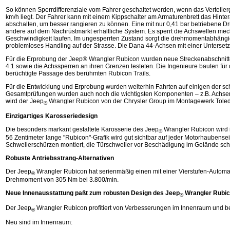
So können Sperrdifferenziale vom Fahrer geschaltet werden, wenn das Verteiler
km/h liegt. Der Fahrer kann mit einem Kippschalter am Armaturenbrett das Hinte
abschalten, um besser rangieren zu können. Eine mit nur 0,41 bar betriebene Dr
andere auf dem Nachrüstmarkt erhältliche System. Es sperrt die Achswellen me
Geschwindigkeit laufen. Im ungesperrten Zustand sorgt die drehmomentabhängig
problemloses Handling auf der Strasse. Die Dana 44-Achsen mit einer Untersetzu
Für die Erprobung der Jeep® Wrangler Rubicon wurden neue Streckenabschnitte 
4:1 sowie die Achssperren an ihren Grenzen testeten. Die Ingenieure bauten für d
berüchtigte Passage des berühmten Rubicon Trails.
Für die Entwicklung und Erprobung wurden weiterhin Fahrten auf einigen der 
Gesamtprüfungen wurden auch noch die wichtigsten Komponenten – z.B. Achsen u
wird der Jeep
Wrangler Rubicon von der Chrysler Group im Montagewerk Toled
®
Einzigartiges Karosseriedesign
Die besonders markant gestaltete Karosserie des Jeep
Wrangler Rubicon wird i
®
56 Zentimeter lange "Rubicon"‑Grafik wird gut sichtbar auf jeder Motorhaubense
Schwellerschürzen montiert, die Türschweller vor Beschädigung im Gelände sch
Robuste Antriebsstrang-Alternativen
Der Jeep
Wrangler Rubicon hat serienmäßig einen mit einer Vierstufen-Automati
®
Drehmoment von 305 Nm bei 3.800/min.
Neue Innenausstattung paßt zum robusten Design des Jeep
Wrangler Rubi
®
Der Jeep
Wrangler Rubicon profitiert von Verbesserungen im Innenraum und be
®
Neu sind im Innenraum: