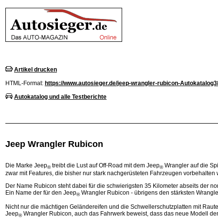
Artikel drucken
HTML-Format:
https://www.autosieger.de/jeep-wrangler-rubicon-Autokatalog3
Autokatalog und alle Testberichte
Jeep Wrangler Rubicon
Die Marke Jeep
treibt die Lust auf Off-Road mit dem Jeep
Wrangler auf die Spi
®
®
zwar mit Features, die bisher nur stark nachgerüsteten Fahrzeugen vorbehalten
Der Name Rubicon steht dabei für die schwierigsten 35 Kilometer abseits der no
Ein Name der für den Jeep
Wrangler Rubicon - übrigens den stärksten Wrangler 
®
Nicht nur die mächtigen Geländereifen und die Schwellerschutzplatten mit Rau
Jeep
Wrangler Rubicon, auch das Fahrwerk beweist, dass das neue Modell de
®