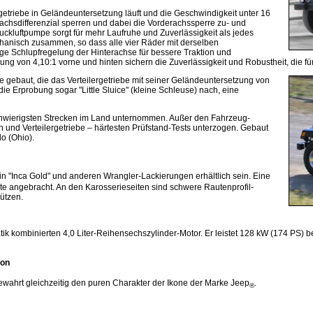
getriebe in Geländeuntersetzung läuft und die Geschwindigkeit unter 16
rachsdifferenzial sperren und dabei die Vorderachssperre zu- und
uckluftpumpe sorgt für mehr Laufruhe und Zuverlässigkeit als jedes
chanisch zusammen, so dass alle vier Räder mit derselben
e Schlupfregelung der Hinterachse für bessere Traktion und
ng von 4,10:1 vorne und hinten sichern die Zuverlässigkeit und Robustheit, die f
gebaut, die das Verteilergetriebe mit seiner Geländeuntersetzung von
ie Erprobung sogar "Little Sluice" (kleine Schleuse) nach, eine
schwierigsten Strecken im Land unternommen. Außer den Fahrzeug-
nd Verteilergetriebe – härtesten Prüfstand-Tests unterzogen. Gebaut
o (Ohio).
n "Inca Gold" und anderen Wrangler-Lackierungen erhältlich sein. Eine
ite angebracht. An den Karosserieseiten sind schwere Rautenprofil-
ützen.
k kombinierten 4,0 Liter-Reihensechszylinder-Motor. Er leistet 128 kW (174 PS) b
con
wahrt gleichzeitig den puren Charakter der Ikone der Marke Jeep
.
®