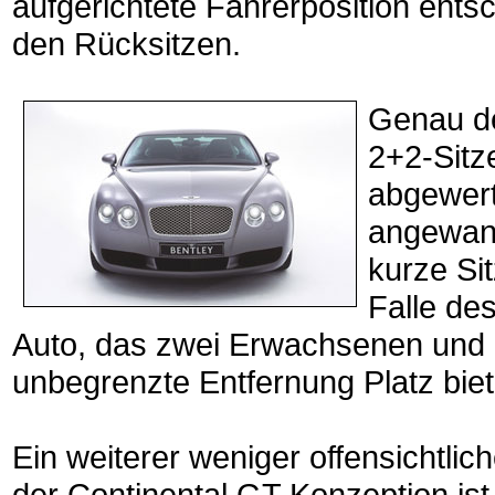
aufgerichtete Fahrerposition ents
den Rücksitzen.
Genau de
2+2-Sitz
abgewert
angewand
kurze Sit
Falle des
Auto, das zwei Erwachsenen und 
unbegrenzte Entfernung Platz biet
Ein weiterer weniger offensichtlich
der Continental GT Konzeption is