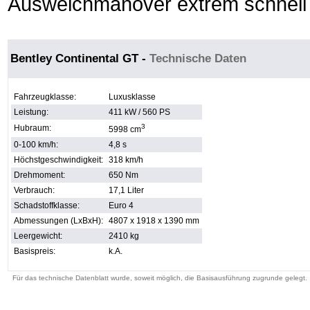
Ausweichmanöver extrem schnell
Bentley Continental GT
-
Technische Daten
Fahrzeugklasse:
Luxusklasse
Leistung:
411 kW / 560 PS
3
Hubraum:
5998 cm
0-100 km/h:
4,8 s
Höchstgeschwindigkeit:
318 km/h
Drehmoment:
650 Nm
Verbrauch:
17,1 Liter
Schadstoffklasse:
Euro 4
Abmessungen (LxBxH):
4807 x 1918 x 1390 mm
Leergewicht:
2410 kg
Basispreis:
k.A.
Für das technische Datenblatt wurde, soweit möglich, die Basisausführung zugrunde gelegt.