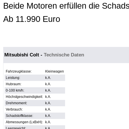
Beide Motoren erfüllen die Schad
Ab 11.990 Euro
Mitsubishi Colt
-
Technische Daten
Fahrzeugklasse:
Kleinwagen
Leistung:
k.A.
Hubraum:
k.A.
0-100 km/h:
k.A.
Höchstgeschwindigkeit:
k.A.
Drehmoment:
k.A.
Verbrauch:
k.A.
Schadstoffklasse:
k.A.
Abmessungen (LxBxH):
k.A.
Leergewicht:
k.A.