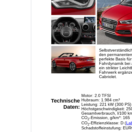
Selbstverständlic
den permanenten A
perfekte Basis fü
Fahrdynamik bei a
ein strikter Leich
Fahrwerk ergänze
Cabriolet.
Motor: 2.0 TFSI
Technische
Hubraum: 1.984 cm³
Leistung: 221 kW (300 PS)
Daten:
Höchstgeschwindigkeit: 25
Gesamtverbrauch, l/100 km
CO
-Emission, g/km*: 165
2
CO
-Effizienzklasse: D (
La
2
Schadstoffeinstufung: EU