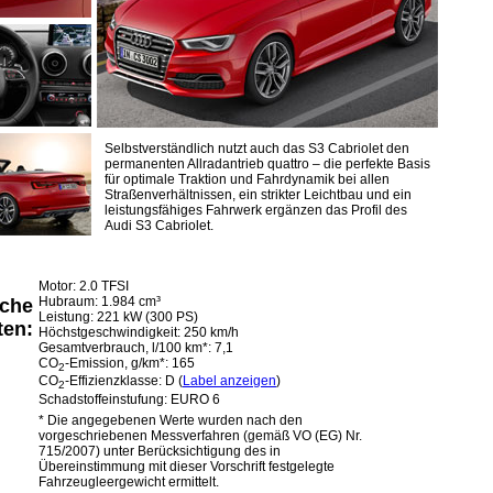
Selbstverständlich nutzt auch das S3 Cabriolet den
permanenten Allradantrieb quattro – die perfekte Basis
für optimale Traktion und Fahrdynamik bei allen
Straßenverhältnissen, ein strikter Leichtbau und ein
leistungsfähiges Fahrwerk ergänzen das Profil des
Audi S3 Cabriolet.
Motor: 2.0 TFSI
Hubraum: 1.984 cm³
sche
Leistung: 221 kW (300 PS)
ten:
Höchstgeschwindigkeit: 250 km/h
Gesamtverbrauch, l/100 km*: 7,1
CO
-Emission, g/km*: 165
2
CO
-Effizienzklasse: D (
Label anzeigen
)
2
Schadstoffeinstufung: EURO 6
* Die angegebenen Werte wurden nach den
vorgeschriebenen Messverfahren (gemäß VO (EG) Nr.
715/2007) unter Berücksichtigung des in
Übereinstimmung mit dieser Vorschrift festgelegte
Fahrzeugleergewicht ermittelt.