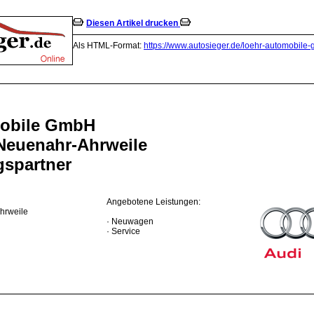
Diesen Artikel drucken
Als HTML-Format:
https://www.autosieger.de/loehr-automobil
obile GmbH
 Neuenahr-Ahrweile
gspartner
Angebotene Leistungen:
hrweile
· Neuwagen
· Service