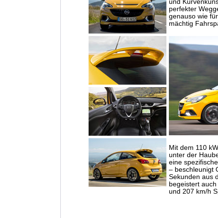
und Kurvenkünstl
perfekter Wegge
genauso wie für
mächtig Fahrsp
Mit dem 110 kW
unter der Haube
eine spezifisch
– beschleunigt O
Sekunden aus d
begeistert auch 
und 207 km/h Sp