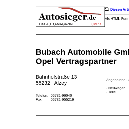
Diesen Art
Als HTML-Form
Bubach Automobile Gm
Opel Vertragspartner
Bahnhofstraße 13
Angebotene Le
55232 Alzey
· Neuwagen
· Teile
Telefon:
06731-96040
Fax:
06731-955219