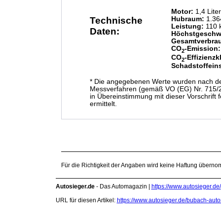
Motor:
1,4 Lite
Technische
Hubraum:
1.36
Leistung:
110 
Daten:
Höchstgeschwi
Gesamtverbra
CO
-Emission:
2
CO
-Effizienzk
2
Schadstoffein
* Die angegebenen Werte wurden nach d
Messverfahren (gemäß VO (EG) Nr. 715/2
in Übereinstimmung mit dieser Vorschrift 
ermittelt.
Für die Richtigkeit der Angaben wird keine Haftung übern
Autosieger.de
- Das Automagazin |
https://www.autosieger.de/
URL für diesen Artikel:
https://www.autosieger.de/bubach-au