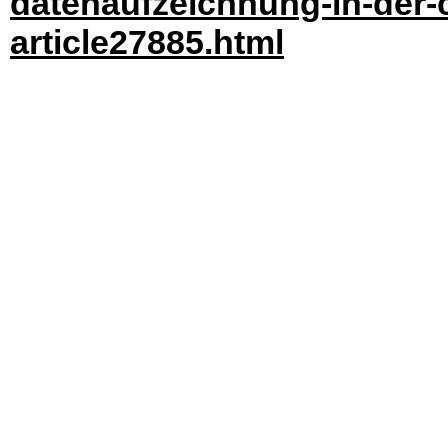
datenaufzeichnung-in-der-c
article27885.html