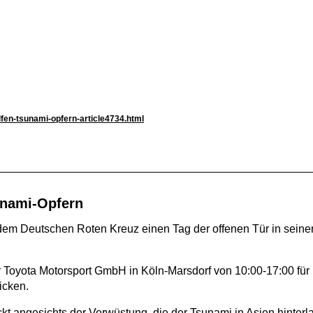
fen-tsunami-opfern-article4734.html
unami-Opfern
em Deutschen Roten Kreuz einen Tag der offenen Tür in seiner 
 Toyota Motorsport GmbH in Köln-Marsdorf von 10:00-17:00 für 
icken.
 angesichts der Verwüstung, die der Tsunami in Asien hinterlass