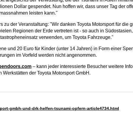
llionen Dollar gespendet. Nun hoffen wir, dass unser Tag der of
fsmassnahmen leisten kann."
s zu der Veranstaltung: "Wir danken Toyota Motorsport für die 
vielen Regionen der Erde vertreten ist - so auch in Südostasien
Katastropheneinsatz verwenden, um Toyota Fahrzeuge."
sene und 20 Euro für Kinder (unter 14 Jahren) in Form einer Spe
erungen im Vorfeld werden nicht angenommen.
opendoors.com
– kann jeder interessierte Besucher weitere Inf
 Werkstätten der Toyota Motorsport GmbH.
port-gmbh-und-drk-helfen-tsunami-opfern-article4734.html