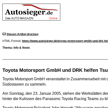
Diesen Artikel drucken
HTML-Format:
https://www.autosieger.de/toyota-motorsport-gmbh-und-drk-hel
Thema: Info & News
Toyota Motorsport GmbH und DRK helfen Ts
Toyota Motorsport GmbH veranstaltet in Zusammenarbeit mit d
Südostasien zu sammeln.
Am Sonntag, den 23. Januar 2005, stehen die Werkstätten der
hinter die Kulissen des Panasonic Toyota Racing Teams zu bl
Toyota Motorsport Präsident John Howett: "Wir waren geschockt