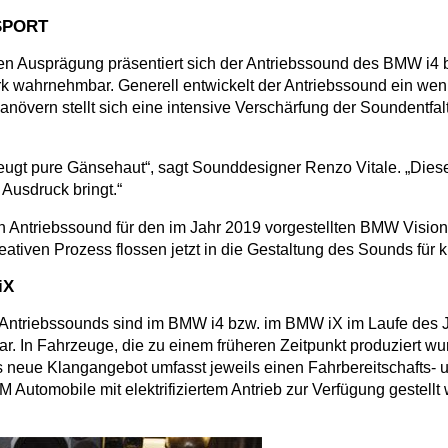
 SPORT
elten Ausprägung präsentiert sich der Antriebssound des BMW i4
rnehmbar. Generell entwickelt der Antriebssound ein wenig
növern stellt sich eine intensive Verschärfung der Soundentfa
ugt pure Gänsehaut“, sagt Sounddesigner Renzo Vitale. „Dieses
Ausdruck bringt.“
 Antriebssound für den im Jahr 2019 vorgestellten BMW Visio
ativen Prozess flossen jetzt in die Gestaltung des Sounds für k
iX
Antriebssounds sind im BMW i4 bzw. im BMW iX im Laufe des Ja
gbar. In Fahrzeuge, die zu einem früheren Zeitpunkt produzier
s neue Klangangebot umfasst jeweils einen Fahrbereitschafts- 
utomobile mit elektrifiziertem Antrieb zur Verfügung gestellt