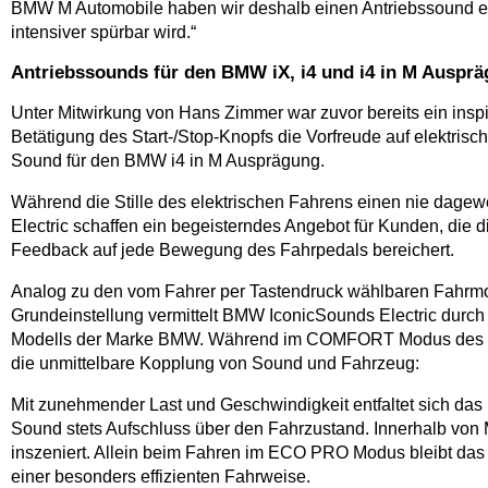
BMW M Automobile haben wir deshalb einen Antriebssound entw
intensiver spürbar wird.“
Antriebssounds für den BMW iX, i4 und i4 in M Auspr
Unter Mitwirkung von Hans Zimmer war zuvor bereits ein inspi
Betätigung des Start-/Stop-Knopfs die Vorfreude auf elektris
Sound für den BMW i4 in M Ausprägung.
Während die Stille des elektrischen Fahrens einen nie dagew
Electric schaffen ein begeisterndes Angebot für Kunden, die 
Feedback auf jede Bewegung des Fahrpedals bereichert.
Analog zu den vom Fahrer per Tastendruck wählbaren Fahrmodi 
Grundeinstellung vermittelt BMW IconicSounds Electric durch
Modells der Marke BMW. Während im COMFORT Modus des BMW 
die unmittelbare Kopplung von Sound und Fahrzeug:
Mit zunehmender Last und Geschwindigkeit entfaltet sich das
Sound stets Aufschluss über den Fahrzustand. Innerhalb von
inszeniert. Allein beim Fahren im ECO PRO Modus bleibt das a
einer besonders effizienten Fahrweise.