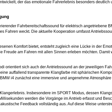
ickelt, der das emotionale Fahrerlebnis besonders deutlich un
ägung
rierender Fahrbereitschaftssound für elektrisch angetriebene B
ches Fahren weckt. Die aktuelle Kooperation umfasst Antriebss
esenen Komfort bietet, entsteht zugleich eine Lücke in der Em
die Freude am Fahren mit allen Sinnen erleben möchten. Damit w
orientiert sich auch der Antriebssound an der jeweiligen Fahrs
 eine auffallend transparente Klangfarbe mit sphärischen Komp
i4 zunächst eine immersive und angenehme Atmosphäre erzeugt
 Klangerlebnis. Insbesondere im SPORT Modus, dessen Klangspek
 Millisekunden werden die Vorgänge im Antrieb erfasst und Be
kustische Feedback vollständig aus. Auf diese Weise unterstre