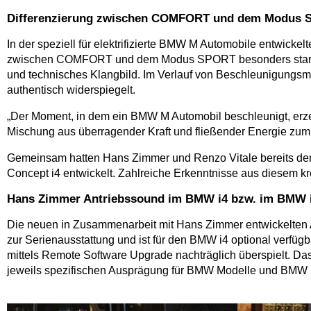
Differenzierung zwischen COMFORT und dem Modus
In der speziell für elektrifizierte BMW M Automobile entwick
zwischen COMFORT und dem Modus SPORT besonders stark wah
und technisches Klangbild. Im Verlauf von Beschleunigungsma
authentisch widerspiegelt.
„Der Moment, in dem ein BMW M Automobil beschleunigt, erze
Mischung aus überragender Kraft und fließender Energie zum 
Gemeinsam hatten Hans Zimmer und Renzo Vitale bereits den
Concept i4 entwickelt. Zahlreiche Erkenntnisse aus diesem kre
Hans Zimmer Antriebssound im BMW i4 bzw. im BMW 
Die neuen in Zusammenarbeit mit Hans Zimmer entwickelten 
zur Serienausstattung und ist für den BMW i4 optional verfü
mittels Remote Software Upgrade nachträglich überspielt. Da
jeweils spezifischen Ausprägung für BMW Modelle und BMW M A