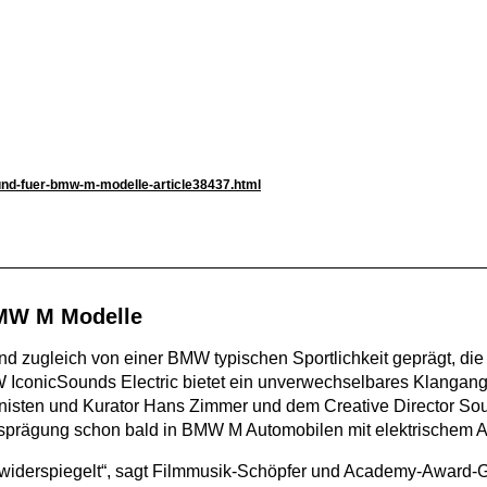
und-fuer-bmw-m-modelle-article38437.html
BMW M Modelle
i und zugleich von einer BMW typischen Sportlichkeit geprägt, d
 IconicSounds Electric bietet ein unverwechselbares Klangange
sten und Kurator Hans Zimmer und dem Creative Director Soun
Ausprägung schon bald in BMW M Automobilen mit elektrischem An
 widerspiegelt“, sagt Filmmusik-Schöpfer und Academy-Award-G