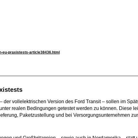
n-eu-praxistests-article38436.html
xistests
– der vollelektrischen Version des Ford Transit – sollen im S
um unter realen Bedingungen getestet werden zu können. Diese l
ieferung, Paketzustellung und bei Versorgungsunternehmen zu
egen und Großbritannien – sowie auch in Nordamerika – statt