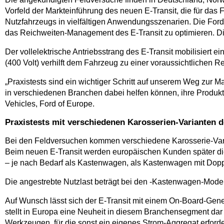
Vorfeld der Markteinführung des neuen E-Transit, die für das 
Nutzfahrzeugs in vielfältigen Anwendungsszenarien. Die Fo
das Reichweiten-Management des E-Transit zu optimieren. Di
Der vollelektrische Antriebsstrang des E-Transit mobilisiert
(400 Volt) verhilft dem Fahrzeug zu einer voraussichtlichen 
„Praxistests sind ein wichtiger Schritt auf unserem Weg zur 
in verschiedenen Branchen dabei helfen können, ihre Produkt
Vehicles, Ford of Europe.
Praxistests mit verschiedenen Karosserien-Varianten d
Bei den Feldversuchen kommen verschiedene Karosserie-Varia
Beim neuen E-Transit werden europäischen Kunden später di
– je nach Bedarf als Kastenwagen, als Kastenwagen mit Doppe
Die angestrebte Nutzlast beträgt bei den -Kastenwagen-Modell
Auf Wunsch lässt sich der E-Transit mit einem On-Board-Gener
stellt in Europa eine Neuheit in diesem Branchensegment dar 
Werkzeugen, für die sonst ein eigenes Strom-Aggregat erforde