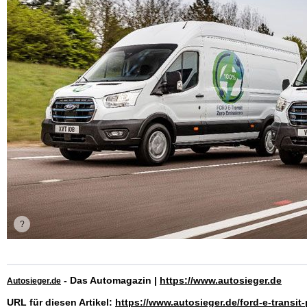
- Das Automagazin |
https://www.autosieger.de
Autosieger.de
URL für diesen Artikel:
https://www.autosieger.de/ford-e-transit