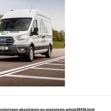
-prototypen-absolvieren-eu-praxistests-article38436.html