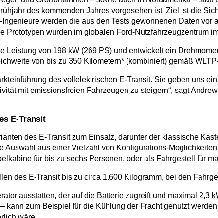
Frühjahr des kommenden Jahres vorgesehen ist. Ziel ist die Sich
rd-Ingenieure werden die aus den Tests gewonnenen Daten vor
e Prototypen wurden im globalen Ford-Nutzfahrzeugzentrum im
 eine Leistung von 198 kW (269 PS) und entwickelt ein Drehmom
Reichweite von bis zu 350 Kilometern* (kombiniert) gemäß WLTP
Markteinführung des vollelektrischen E-Transit. Sie geben uns 
ivität mit emissionsfreien Fahrzeugen zu steigern“, sagt Andr
es E-Transit
nten des E-Transit zum Einsatz, darunter der klassische Kast
e Auswahl aus einer Vielzahl von Konfigurations-Möglichkeite
lkabine für bis zu sechs Personen, oder als Fahrgestell für 
en des E-Transit bis zu circa 1.600 Kilogramm, bei den Fahrge
ator ausstatten, der auf die Batterie zugreift und maximal 2,3
– kann zum Beispiel für die Kühlung der Fracht genutzt werden 
rlich wäre.