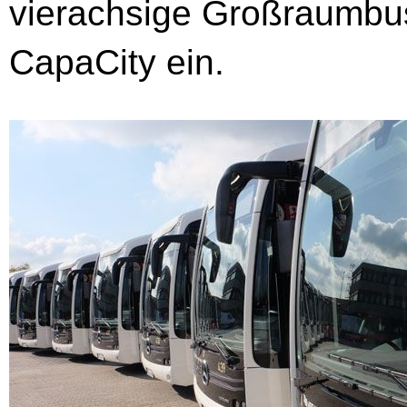
vierachsige Großraumbu
CapaCity ein.