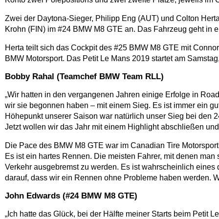
Zwei der Daytona-Sieger, Philipp Eng (AUT) und Colton Hert
Krohn (FIN) im #24 BMW M8 GTE an. Das Fahrzeug geht in ein
Herta teilt sich das Cockpit des #25 BMW M8 GTE mit Connor 
BMW Motorsport. Das Petit Le Mans 2019 startet am Samstag, 
Bobby Rahal (Teamchef BMW Team RLL)
„Wir hatten in den vergangenen Jahren einige Erfolge in Road 
wir sie begonnen haben – mit einem Sieg. Es ist immer ein gu
Höhepunkt unserer Saison war natürlich unser Sieg bei den 2
Jetzt wollen wir das Jahr mit einem Highlight abschließen un
Die Pace des BMW M8 GTE war im Canadian Tire Motorsport Park
Es ist ein hartes Rennen. Die meisten Fahrer, mit denen man sp
Verkehr ausgebremst zu werden. Es ist wahrscheinlich eines d
darauf, dass wir ein Rennen ohne Probleme haben werden. Wen
John Edwards (#24 BMW M8 GTE)
„Ich hatte das Glück, bei der Hälfte meiner Starts beim Petit