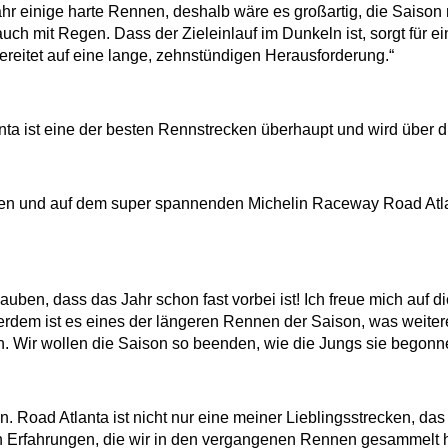
Jahr einige harte Rennen, deshalb wäre es großartig, die Sais
t auch mit Regen. Dass der Zieleinlauf im Dunkeln ist, sorgt f
reitet auf eine lange, zehnstündigen Herausforderung.“
lanta ist eine der besten Rennstrecken überhaupt und wird über 
ren und auf dem super spannenden Michelin Raceway Road Atla
auben, dass das Jahr schon fast vorbei ist! Ich freue mich auf d
erdem ist es eines der längeren Rennen der Saison, was weitere
en. Wir wollen die Saison so beenden, wie die Jungs sie begonn
 Road Atlanta ist nicht nur eine meiner Lieblingsstrecken, das 
n Erfahrungen, die wir in den vergangenen Rennen gesammelt h