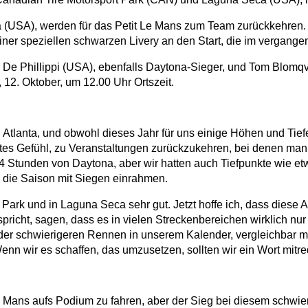
a (USA), werden für das Petit Le Mans zum Team zurückkehren
er speziellen schwarzen Livery an den Start, die im vergange
De Phillippi (USA), ebenfalls Daytona-Sieger, und Tom Blomqvi
12. Oktober, um 12.00 Uhr Ortszeit.
Atlanta, und obwohl dieses Jahr für uns einige Höhen und Tiefen
tes Gefühl, zu Veranstaltungen zurückzukehren, bei denen man s
4 Stunden von Daytona, aber wir hatten auch Tiefpunkte wie et
d die Saison mit Siegen einrahmen.
 und in Laguna Seca sehr gut. Jetzt hoffe ich, dass diese Auft
richt, sagen, dass es in vielen Streckenbereichen wirklich nur e
er schwierigeren Rennen in unserem Kalender, vergleichbar mit
n wir es schaffen, das umzusetzen, sollten wir ein Wort mitr
 Le Mans aufs Podium zu fahren, aber der Sieg bei diesem schwie