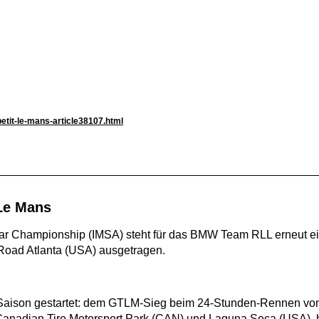
petit-le-mans-article38107.html
 Le Mans
r Championship (IMSA) steht für das BMW Team RLL erneut ein
oad Atlanta (USA) ausgetragen.
e Saison gestartet: dem GTLM-Sieg beim 24-Stunden-Rennen vo
 Canadian Tire Motorsport Park (CAN) und Laguna Seca (USA), 