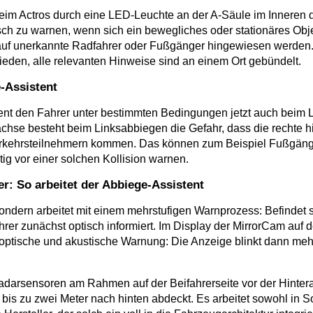
im Actros durch eine LED-Leuchte an der A-Säule im Inneren de
sch zu warnen, wenn sich ein bewegliches oder stationäres Obj
ig auf unerkannte Radfahrer oder Fußgänger hingewiesen werden
ieden, alle relevanten Hinweise sind an einem Ort gebündelt.
-Assistent
ent den Fahrer unter bestimmten Bedingungen jetzt auch beim 
hse besteht beim Linksabbiegen die Gefahr, dass die rechte h
rkehrsteilnehmern kommen. Das können zum Beispiel Fußgänger
ig vor einer solchen Kollision warnen.
r: So arbeitet der Abbiege-Assistent
ndern arbeitet mit einem mehrstufigen Warnprozess: Befindet si
rer zunächst optisch informiert. Im Display der MirrorCam auf d
e optische und akustische Warnung: Die Anzeige blinkt dann meh
darsensoren am Rahmen auf der Beifahrerseite vor der Hinterac
is zu zwei Meter nach hinten abdeckt. Es arbeitet sowohl in S