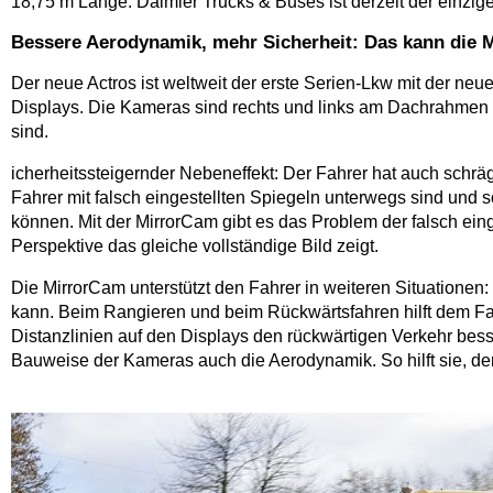
18,75 m Länge. Daimler Trucks & Buses ist derzeit der einzige 
Bessere Aerodynamik, mehr Sicherheit: Das kann die 
Der neue Actros ist weltweit der erste Serien-Lkw mit der ne
Displays. Die Kameras sind rechts und links am Dachrahmen be
sind.
icherheitssteigernder Nebeneffekt: Der Fahrer hat auch schrä
Fahrer mit falsch eingestellten Spiegeln unterwegs sind und
können. Mit der MirrorCam gibt es das Problem der falsch eing
Perspektive das gleiche vollständige Bild zeigt.
Die MirrorCam unterstützt den Fahrer in weiteren Situatione
kann. Beim Rangieren und beim Rückwärtsfahren hilft dem Fah
Distanzlinien auf den Displays den rückwärtigen Verkehr bess
Bauweise der Kameras auch die Aerodynamik. So hilft sie, den