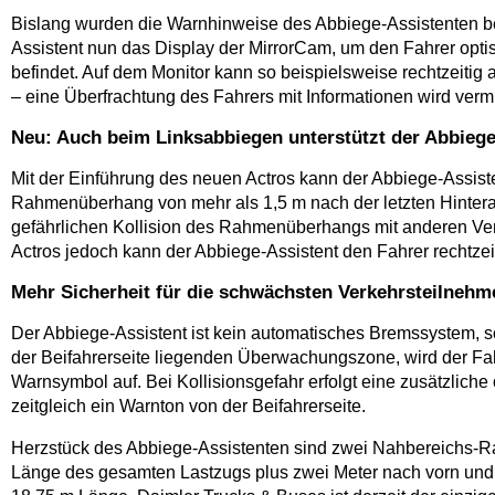
Bislang wurden die Warnhinweise des Abbiege-Assistenten be
Assistent nun das Display der MirrorCam, um den Fahrer opti
befindet. Auf dem Monitor kann so beispielsweise rechtzeit
– eine Überfrachtung des Fahrers mit Informationen wird verm
Neu: Auch beim Linksabbiegen unterstützt der Abbiege
Mit der Einführung des neuen Actros kann der Abbiege-Assist
Rahmenüberhang von mehr als 1,5 m nach der letzten Hinterac
gefährlichen Kollision des Rahmenüberhangs mit anderen Ve
Actros jedoch kann der Abbiege-Assistent den Fahrer rechtzeit
Mehr Sicherheit für die schwächsten Verkehrsteilnehme
Der Abbiege-Assistent ist kein automatisches Bremssystem, so
der Beifahrerseite liegenden Über­wachungszone, wird der Fah
Warnsymbol auf. Bei Kollisionsgefahr erfolgt eine zusätzlich
zeitgleich ein Warnton von der Beifahrerseite.
Herzstück des Abbiege-Assistenten sind zwei Nahbereichs-Ra
Länge des gesamten Lastzugs plus zwei Meter nach vorn und b