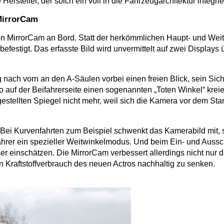
Hersteller, der solch ein voll in die Fahrzeugarchitektur integri
MirrorCam
uen MirrorCam an Bord. Statt der herkömmlichen Haupt- und Wei
festigt. Das erfasste Bild wird unvermittelt auf zwei Displays
g nach vorn an den A-Säulen vorbei einen freien Blick, sein Si
 so auf der Beifahrerseite einen sogenannten „Toten Winkel“ k
estellten Spiegel nicht mehr, weil sich die Kamera vor dem Star
n: Bei Kurvenfahrten zum Beispiel schwenkt das Kamerabild mit,
rer ein spezieller Weit­winkelmodus. Und beim Ein- und Aussc
er einschätzen. Die MirrorCam verbessert allerdings nicht nur d
 Kraftstoffverbrauch des neuen Actros nachhaltig zu senken.