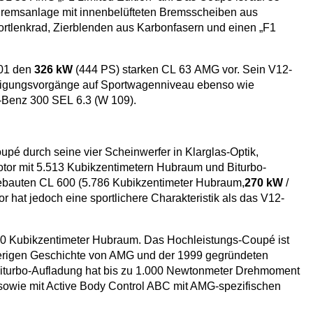
e Bremsanlage mit innenbelüfteten Bremsscheiben aus
portlenkrad, Zierblenden aus Karbonfasern und einen „F1
001 den
326 kW
(444 PS) starken CL 63 AMG vor. Sein V12-
nigungsvorgänge auf Sportwagenniveau ebenso wie
-Benz 300 SEL 6.3 (W 109).
pé durch seine vier Scheinwerfer in Klarglas-Optik,
tor mit 5.513 Kubikzentimetern Hubraum und Biturbo-
gebauten CL 600 (5.786 Kubikzentimeter Hubraum,
270 kW
/
hat jedoch eine sportlichere Charakteristik als das V12-
80 Kubikzentimeter Hubraum. Das Hochleistungs-Coupé ist
sherigen Geschichte von AMG und der 1999 gegründeten
iturbo-Aufladung hat bis zu 1.000 Newtonmeter Drehmoment
sowie mit Active Body Control ABC mit AMG-spezifischen