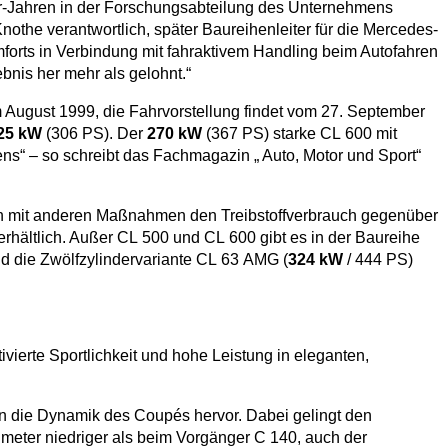
0er-Jahren in der Forschungsabteilung des Unternehmens
nothe verantwortlich, später Baureihenleiter für die Mercedes-
forts in Verbindung mit fahraktivem Handling beim Autofahren
bnis her mehr als gelohnt.“
m August 1999, die Fahrvorstellung findet vom 27. September
25 kW
(306 PS). Der
270 kW
(367 PS) starke CL 600 mit
ns“ – so schreibt das Fachmagazin „ Auto, Motor und Sport“
men mit anderen Maßnahmen den Treibstoffverbrauch gegenüber
hältlich. Außer CL 500 und CL 600 gibt es in der Baureihe
nd die Zwölfzylindervariante CL 63 AMG (
324 kW
/ 444 PS)
ierte Sportlichkeit und hohe Leistung in eleganten,
en die Dynamik des Coupés hervor. Dabei gelingt den
limeter niedriger als beim Vorgänger C 140, auch der