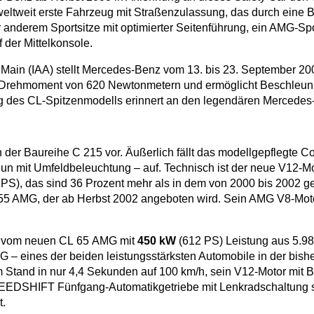
s weltweit erste Fahrzeug mit Straßenzulassung, das durch ein
er anderem Sportsitze mit optimierter Seitenführung, ein AMG-S
 der Mittelkonsole.
am Main (IAA) stellt Mercedes-Benz vom 13. bis 23. September 2
s Drehmoment von 620 Newtonmetern und ermöglicht Beschleu
ng des CL-Spitzenmodells erinnert an den legendären Mercedes
er Baureihe C 215 vor. Äußerlich fällt das modellgepflegte Cou
n mit Umfeldbeleuchtung – auf. Technisch ist der neue V12-Mo
PS), das sind 36 Prozent mehr als in dem von 2000 bis 2002 
55 AMG, der ab Herbst 2002 angeboten wird. Sein AMG V8-Motor 
03 vom neuen CL 65 AMG mit
450 kW
(612 PS) Leistung aus 5.9
MG – eines der beiden leistungsstärksten Automobile in der bi
and in nur 4,4 Sekunden auf 100 km/h, sein V12-Motor mit B
SPEEDSHIFT Fünfgang-Automatikgetriebe mit Lenkradschaltung 
t.