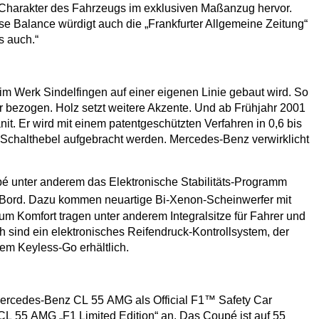
n Charakter des Fahrzeugs im exklusiven Maßanzug hervor.
e Balance würdigt auch die „Frankfurter Allgemeine Zeitung“
s auch.“
m Werk Sindelfingen auf einer eigenen Linie gebaut wird. So
er bezogen. Holz setzt weitere Akzente. Und ab Frühjahr 2001
it. Er wird mit einem patentgeschützten Verfahren in 0,6 bis
 Schalthebel aufgebracht werden. Mercedes-Benz verwirklicht
é unter anderem das Elektronische Stabilitäts-Programm
 Bord. Dazu kommen neuartige Bi-Xenon-Scheinwerfer mit
 Komfort tragen unter anderem Integralsitze für Fahrer und
 sind ein elektronisches Reifendruck-Kontrollsystem, der
m Keyless-Go erhältlich.
 Mercedes-Benz CL 55 AMG als Official F1™ Safety Car
CL 55 AMG „F1 Limited Edition“ an. Das Coupé ist auf 55