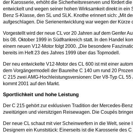
der Karosserie, erhöht die Sicherheitsreserven und fördert 
entwickelt und wegen seiner hohen Wirksamkeit direkt in ein S
Benz S-Klasse, den SL und SLK. Knothe erinnert sich: „Mit d
aufgeschlagen. Die Serienentwicklung war wegen der Kürze de
Vorgestellt wird der neue CL vor 20 Jahren auf dem Genfer Au
bis 08. Oktober 1999 in Südfrankreich statt. In den Handel 
einem neuen V12-Motor folgt 2000. „Die besondere Faszination
bereits im Heft 23 des Jahres 1999 über das Topmodell.
Der neu entwickelte V12-Motor des CL 600 ist mit einer aut
dem Vorgängermodell der Baureihe C 140 um rund 20 Prozent. 
C 215 zwei AMG-Hochleistungsversionen: Der V8-Typ CL 55
kommt 2001 auf den Markt.
Sportlichkeit und hohe Leistung
Der C 215 gehört zur exklusiven Tradition der Mercedes-Benz 
zweitürigen und viersitzigen Reisewagen. Die Coupés bringen
Der neue CL schaut mit vier Scheinwerfern in die Welt, sein
Designern ein Kunststück: Einerseits ist die Karosserie des C