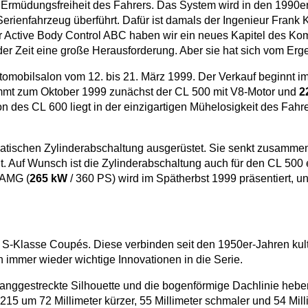
die Ermüdungsfreiheit des Fahrers. Das System wird in den 199
erienfahrzeug überführt. Dafür ist damals der Ingenieur Frank K
er Active Body Control ABC haben wir ein neues Kapitel des Kom
r Zeit eine große Herausforderung. Aber sie hat sich vom Erge
tomobilsalon vom 12. bis 21. März 1999. Der Verkauf beginnt i
kommt zum Oktober 1999 zunächst der CL 500 mit V8-Motor und
2
 des CL 600 liegt in der einzigartigen Mühelosigkeit des Fahre
omatischen Zylinderabschaltung ausgerüstet. Sie senkt zusam
Auf Wunsch ist die Zylinderabschaltung auch für den CL 500 er
 AMG (
265 kW
/ 360 PS) wird im Spätherbst 1999 präsentiert, u
S-Klasse Coupés. Diese verbinden seit den 1950er-Jahren kultiv
 immer wieder wichtige Innovationen in die Serie.
e langgestreckte Silhouette und die bogenförmige Dachlinie heb
 215 um 72 Millimeter kürzer, 55 Millimeter schmaler und 54 Mil