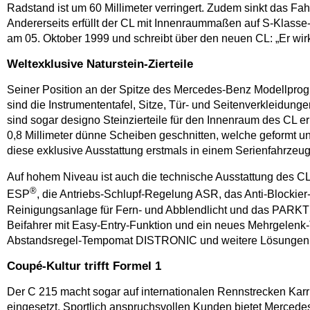
Radstand ist um 60 Millimeter verringert. Zudem sinkt das F
Andererseits erfüllt der CL mit Innenraummaßen auf S-Klasse
am 05. Oktober 1999 und schreibt über den neuen CL: „Er wirkt
Weltexklusive Naturstein-Zierteile
Seiner Position an der Spitze des Mercedes-Benz Modellprogr
sind die Instrumententafel, Sitze, Tür- und Seitenverkleidun
sind sogar designo Steinzierteile für den Innenraum des CL er
0,8 Millimeter dünne Scheiben geschnitten, welche geformt u
diese exklusive Ausstattung erstmals in einem Serienfahrzeug
Auf hohem Niveau ist auch die technische Ausstattung des C
®
ESP
, die Antriebs-Schlupf-Regelung ASR, das Anti-Block
Reinigungsanlage für Fern- und Abblendlicht und das PARKTR
Beifahrer mit Easy-Entry-Funktion und ein neues Mehrgelenk-
Abstandsregel-Tempomat DISTRONIC und weitere Lösungen wie
Coupé-Kultur trifft Formel 1
Der C 215 macht sogar auf internationalen Rennstrecken Karr
eingesetzt. Sportlich anspruchsvollen Kunden bietet Mercede