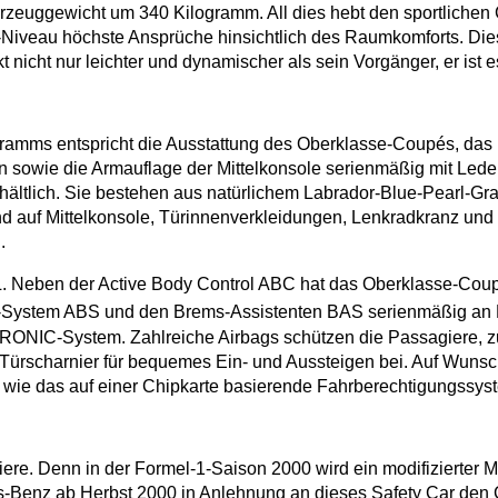
ahrzeuggewicht um 340 Kilogramm. All dies hebt den sportliche
-Niveau höchste Ansprüche hinsichtlich des Raumkomforts. Dies
 nicht nur leichter und dynamischer als sein Vorgänger, er ist e
amms entspricht die Ausstattung des Oberklasse-Coupés, das i
gen sowie die Armauflage der Mittelkonsole serienmäßig mit Led
hältlich. Sie bestehen aus natürlichem Labrador-Blue-Pearl-Gran
nd auf Mittelkonsole, Türinnenverkleidungen, Lenkradkranz und
.
L. Neben der Active Body Control ABC hat das Oberklasse-Coup
ier-System ABS und den Brems-Assistenten BAS serienmäßig an
ONIC-System. Zahlreiche Airbags schützen die Passagiere, zum
Türscharnier für bequemes Ein- und Aussteigen bei. Auf Wunsch
 das auf einer Chipkarte basierende Fahrberechtigungssyste
iere. Denn in der Formel-1-Saison 2000 wird ein modifizierter
s-Benz ab Herbst 2000 in Anlehnung an dieses Safety Car den 