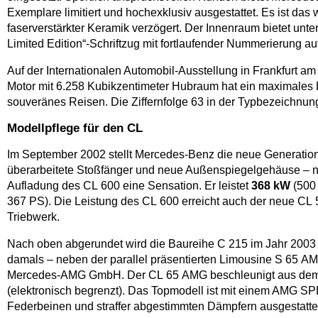
Exemplare limitiert und hochexklusiv ausgestattet. Es ist da
faserverstärkter Keramik verzögert. Der Innenraum bietet unt
Limited Edition“-Schriftzug mit fortlaufender Nummerierung auf
Auf der Internationalen Automobil-Ausstellung in Frankfurt 
Motor mit 6.258 Kubikzentimeter Hubraum hat ein maximale
souveränes Reisen. Die Ziffernfolge 63 in der Typbezeichnu
Modellpflege für den CL
Im September 2002 stellt Mercedes-Benz die neue Generation d
überarbeitete Stoßfänger und neue Außenspiegelgehäuse – nu
Aufladung des CL 600 eine Sensation. Er leistet
368 kW
(500 
367 PS). Die Leistung des CL 600 erreicht auch der neue CL 
Triebwerk.
Nach oben abgerundet wird die Baureihe C 215 im Jahr 20
damals – neben der parallel präsentierten Limousine S 65 A
Mercedes-AMG GmbH. Der CL 65 AMG beschleunigt aus dem St
(elektronisch begrenzt). Das Topmodell ist mit einem AMG 
Federbeinen und straffer abgestimmten Dämpfern ausgestatte