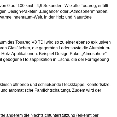
on 0 auf 100 km/h: 4,9 Sekunden. Wie alle Touareg, erfüllt
gen Design-Paketen „Elegance“ oder „Atmosphere“ haben.
e warme Innenraum-Welt, in der Holz und Naturtöne
raum des Touareg V8 TDI wird so zu einer ebenso exklusiven
ihren Glasflächen, die gegerbten Leder sowie die Aluminium-
e Holz-Applikationen. Beispiel Design-Paket „Atmosphere“:
Teil gebogene Holzapplikation in Esche, die der Formgebung
ktrisch öffnende und schließende Heckklappe, Komfortsitze,
 und automatische Fahrlichtschaltung). Zudem wird der
er anderem die Nachtsichtunterstützung (erkennt per