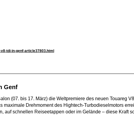
8-tdi-in-genf-article37803.html
n Genf
alon (07. bis 17. März) die Weltpremiere des neuen Touareg V8 
 Das maximale Drehmoment des Hightech-Turbodieselmotors err
n, auf schnellen Reiseetappen oder im Gelände – diese Kraft so