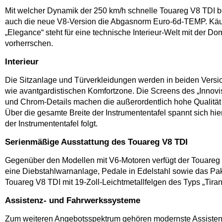
Mit welcher Dynamik der 250 km/h schnelle Touareg V8 TDI bew
auch die neue V8-Version die Abgasnorm Euro-6d-TEMP. Käu
„Elegance“ steht für eine technische Interieur-Welt mit der 
vorherrschen.
Interieur
Die Sitzanlage und Türverkleidungen werden in beiden Versio
wie avantgardistischen Komfortzone. Die Screens des „Innovis
und Chrom-Details machen die außerordentlich hohe Qualität 
Über die gesamte Breite der Instrumententafel spannt sich hi
der Instrumententafel folgt.
Serienmäßige Ausstattung des Touareg V8 TDI
Gegenüber den Modellen mit V6-Motoren verfügt der Touareg V
eine Diebstahlwarnanlage, Pedale in Edelstahl sowie das Pak
Touareg V8 TDI mit 19-Zoll-Leichtmetallfelgen des Typs „Tirano
Assistenz- und Fahrwerkssysteme
Zum weiteren Angebotsspektrum gehören modernste Assistenz-