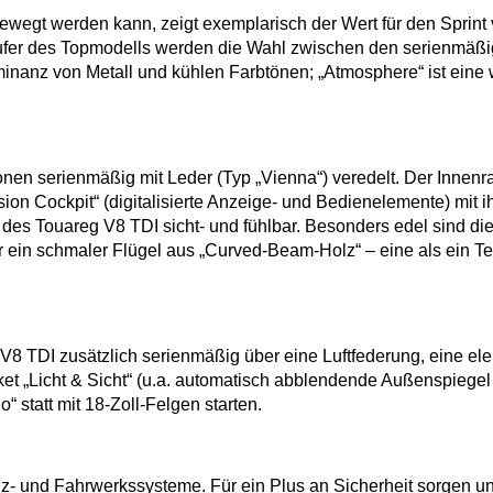
egt werden kann, zeigt exemplarisch der Wert für den Sprint v
fer des Topmodells werden die Wahl zwischen den serienmäßi
Dominanz von Metall und kühlen Farbtönen; „Atmosphere“ ist ein
nen serienmäßig mit Leder (Typ „Vienna“) veredelt. Der Innen
ion Cockpit“ (digitalisierte Anzeige- und Bedienelemente) mit 
des Touareg V8 TDI sicht- und fühlbar. Besonders edel sind di
er ein schmaler Flügel aus „Curved-Beam-Holz“ – eine als ein 
8 TDI zusätzlich serienmäßig über eine Luftfederung, eine ele
et „Licht & Sicht“ (u.a. automatisch abblendende Außenspiegel
“ statt mit 18-Zoll-Felgen starten.
 und Fahrwerkssysteme. Für ein Plus an Sicherheit sorgen unt