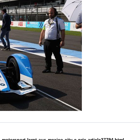
-motorsport-lernt-aus-mexico-city-e-prix-article37794.html