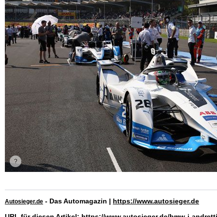
- Das Automagazin |
https://www.autosieger.de
Autosieger.de
URL für diesen Artikel:
https://www.autosieger.de/bmw-i-andretti