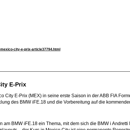
-mexico-city-e-prix-article37794.html
ity E-Prix
xico City E-Prix (MEX) in seine erste Saison in der ABB FIA
icklung des BMW iFE.18 und die Vorbereitung auf die kommende
en am BMW iFE.18 ein Thema, mit dem sich die BMW i Andretti M
layouts – der Kurs in Mexico City ist eine permanente Rennstre