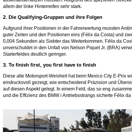
allem der linke Hinterreifen sehr stark.
2. Die Qualifying-Gruppen und ihre Folgen
Aufgrund ihrer Positionen in der Fahrerwertung mussten Antó
guter Zeiten und den Positionen eins (Félix da Costa) und zwe
0,004 Sekunden als Siebter das Weiterkommen. Félix da Costa
unverschuldet in den Unfall von Nelson Piquet Jr. (BRA) verw
Starterfeldes deutlich geringer.
3. To finish first, you first have to finish
Diese alte Motorsport-Weisheit hat beim Mexico City E-Prix 
eindrucksvoll gezeigt, wie entscheidend Präzision und Übers
auf diesen Aspekt gelegt. In einem Feld, das so eng zusamme
und die Effizienz des BMW i Antriebsstrangs sicherte Félix d