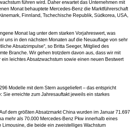
tzwachstum führen wird. Daher erwartet das Unternehmen mit
ngenen Monat behauptete Mercedes-Benz die Marktführerschaft
 Dänemark, Finnland, Tschechische Republik, Südkorea, USA,
angene Monat lag unter dem starken Vorjahreswert, was
ir uns in den nächsten Monaten auf die Neuauflage von sehr
che Absatzimpulse“, so Britta Seeger, Mitglied des
amte Branche. Wir gehen trotzdem davon aus, dass wir mit
 ein leichtes Absatzwachstum sowie einen neuen Bestwert
6 Modelle mit dem Stern ausgeliefert – das entspricht
Sie erreichte zum Jahresauftakt jeweils ein starkes
Auf dem größten Absatzmarkt China wurden im Januar 71.697
China mehr als 70.000 Mercedes-Benz Pkw innerhalb eines
e Limousine, die beide ein zweistelliges Wachstum