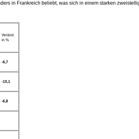
rs in Frankreich beliebt, was sich in einem starken zweistel
Veränd.
in %
-6,7
-10,1
-6,8