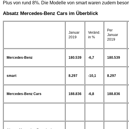
Plus von rund 8%. Die Modelle von smart waren zudem besonde
Absatz Mercedes-Benz Cars im Überblick
Per
Januar
Veränd.
Januar
2019
in %
2019
Mercedes-Benz
180.539
-6,7
180.539
smart
8.297
-10,1
8.297
Mercedes-Benz Cars
188.836
-6,8
188.836