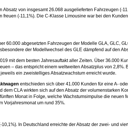
n Absatz von insgesamt 26.068 ausgelieferten Fahrzeugen (-1
n freuen (-11,1%). Die C-Klasse Limousine war bei den Kunden 
ber 60.000 abgesetzten Fahrzeugen der Modelle GLA, GLC, GL
 insbesondere der Modellwechsel des GLE dämpfend auf den Ab
2019 mit dem besten Jahresauftakt aller Zeiten. Über 36.000 K
reuen – das entspricht einem weltweiten Absatzplus von 2,8%.
jeweils ein zweistelliges Absatzwachstum erreicht wurde.
ktwagen
entschieden sich über 41.000 Kunden für eine A- od
nd dem CLA wirkten sich auf den Absatz der volumenstarken K
 fünften Monat in Folge, welche Wachstumsimpulse die neuen M
zum Vorjahresmonat um rund 35%.
10,1%). In Deutschland erreichte der Absatz der zwei- und vier