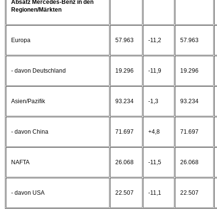
Absatz Mercedes-Benz in den
Regionen/Märkten
Europa
57.963
-11,2
57.963
- davon Deutschland
19.296
-11,9
19.296
Asien/Pazifik
93.234
-1,3
93.234
- davon China
71.697
+4,8
71.697
NAFTA
26.068
-11,5
26.068
- davon USA
22.507
-11,1
22.507