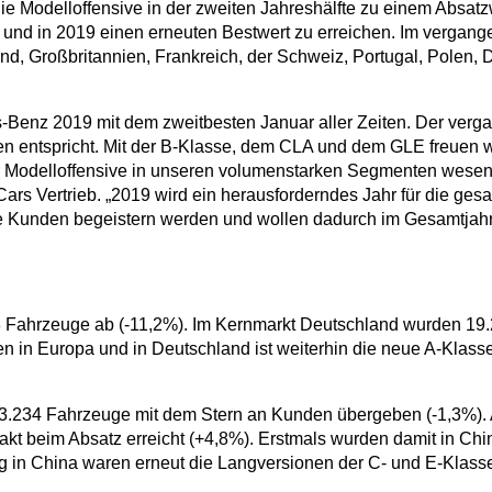
ie Modelloffensive in der zweiten Jahreshälfte zu einem Absa
n und in 2019 einen erneuten Bestwert zu erreichen. Im verga
, Großbritannien, Frankreich, der Schweiz, Portugal, Polen,
s-Benz 2019 mit dem zweitbesten Januar aller Zeiten. Der verg
n entspricht. Mit der B-Klasse, dem CLA und dem GLE freuen w
Modelloffensive in unseren volumenstarken Segmenten wesentli
ars Vertrieb. „2019 wird ein herausforderndes Jahr für die ges
re Kunden begeistern werden und wollen dadurch im Gesamtjahr
Fahrzeuge ab (-11,2%). Im Kernmarkt Deutschland wurden 19.29
in Europa und in Deutschland ist weiterhin die neue A-Klasse: 
.234 Fahrzeuge mit dem Stern an Kunden übergeben (-1,3%). 
ftakt beim Absatz erreicht (+4,8%). Erstmals wurden damit in 
ung in China waren erneut die Langversionen der C- und E-Klass