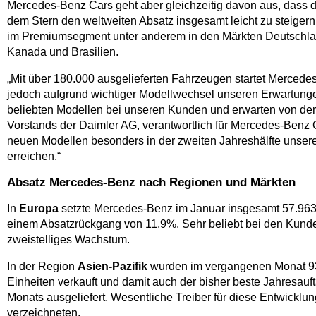
Mercedes-Benz Cars geht aber gleichzeitig davon aus, dass d
dem Stern den weltweiten Absatz insgesamt leicht zu steiger
im Premiumsegment unter anderem in den Märkten Deutschland
Kanada und Brasilien.
„Mit über 180.000 ausgelieferten Fahrzeugen startet Mercede
jedoch aufgrund wichtiger Modellwechsel unseren Erwartunge
beliebten Modellen bei unseren Kunden und erwarten von der 
Vorstands der Daimler AG, verantwortlich für Mercedes-Benz C
neuen Modellen besonders in der zweiten Jahreshälfte unse
erreichen.“
Absatz Mercedes-Benz nach Regionen und Märkten
In
Europa
setzte Mercedes-Benz im Januar insgesamt 57.963 
einem Absatzrückgang von 11,9%. Sehr beliebt bei den Kunden 
zweistelliges Wachstum.
In der Region
Asien-Pazifik
wurden im vergangenen Monat 93
Einheiten verkauft und damit auch der bisher beste Jahresau
Monats ausgeliefert. Wesentliche Treiber für diese Entwickl
verzeichneten.