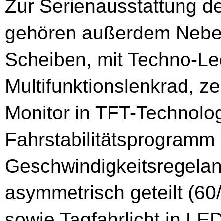
Zur Serienausstattung d
gehören außerdem Nebels
Scheiben, mit Techno-L
Multifunktionslenkrad, ze
Monitor in TFT-Technolog
Fahrstabilitätsprogram
Geschwindig­keitsregelan
asymmetrisch geteilt (6
sowie Tagfahr­licht in L