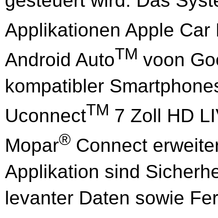
gesteuert wird. Das Syst
Applikationen Apple Car 
TM
Android Auto
voon Goo
kompatibler Smartphones
TM
Uconnect
7 Zoll HD L
®
Mopar
Connect erweiter
Applikation sind Sicherh
levanter Daten sowie Fe