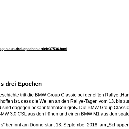
agen-aus-drei-epochen-article37536.html
s drei Epochen
chichte tritt die BMW Group Classic bei der elften Rallye „H
offen ist, dass die Wellen an den Rallye-Tagen vom 13. bis z
 sind dagegen bekanntermaßen groß. Die BMW Group Classic n
BMW 3.0 CSL aus den frühen und einen BMW M1 aus den späten
urs“ beginnt am Donnerstag, 13. September 2018, am „Schuppen 