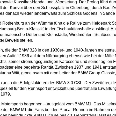
n sowie Klassiker-Handel und -Vermietung. Der Prolog führt du
lt der Konvoi über den Schlossplatz in Oldenburg, durch Bad 
ht es danach wieder landeinwärts zum Schloss Gödens in Sand
Rothenburg an der Wümme führt die Rallye zum Heidepark Solt
amburg-Berlin-Klassik“ in der Fischauktionshalle ausklingt. A
ur malerische Dörfer und Kleinstädte, Windmühlen, Schlösser 
er Beweis stellen.
en, die der BMW 328 in den 1930er- und 1940-Jahren meisterte. 
ten Auftritt 1936 auf dem Nürburgring ebenso wie bei der Mille
hts, seiner strömungsgünstigen Karosserie und seiner agilen 
e Roadster eine begehrte Rarität. Zwischen 1937 und 1941 ents
atarina Witt, gemeinsam mit dem Leiter der BMW Group Classic, 
n auch die Erfolgsfaktoren des BMW 3.0 CSL. Der Zweitürer, der
peziell für den Rennsport entwickelt und übertraf alle Erwart
 1979.
s Motorsports begonnen – ausgelöst vom BMW M1. Das Mittelmo
e der BMW M1 die Fans bei den Procar-Rennen im Rahmen der 
en beeindruckte. Anlässlich seines 40. Geburtstags lässt es der