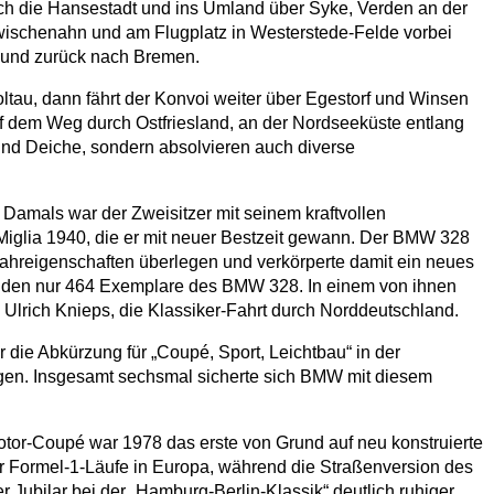
rch die Hansestadt und ins Umland über Syke, Verden an der
Zwischenahn und am Flugplatz in Westerstede-Felde vorbei
e und zurück nach Bremen.
au, dann fährt der Konvoi weiter über Egestorf und Winsen
uf dem Weg durch Ostfriesland, an der Nordseeküste entlang
und Deiche, sondern absolvieren auch diverse
Damals war der Zweisitzer mit seinem kraftvollen
 Miglia 1940, die er mit neuer Bestzeit gewann. Der BMW 328
Fahreigenschaften überlegen und verkörperte damit ein neues
tanden nur 464 Exemplare des BMW 328. In einem von ihnen
Ulrich Knieps, die Klassiker-Fahrt durch Norddeutschland.
 die Abkürzung für „Coupé, Sport, Leichtbau“ in der
ungen. Insgesamt sechsmal sicherte sich BMW mit diesem
tor-Coupé war 1978 das erste von Grund auf neu konstruierte
Formel-1-Läufe in Europa, während die Straßenversion des
 Jubilar bei der „Hamburg-Berlin-Klassik“ deutlich ruhiger