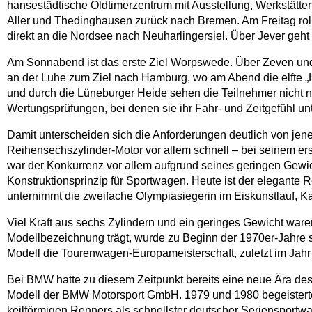
hansestädtische Oldtimerzentrum mit Ausstellung, Werkstätte
Aller und Thedinghausen zurück nach Bremen. Am Freitag rol
direkt an die Nordsee nach Neuharlingersiel. Über Jever ge
Am Sonnabend ist das erste Ziel Worpswede. Über Zeven und 
an der Luhe zum Ziel nach Hamburg, wo am Abend die elfte „H
und durch die Lüneburger Heide sehen die Teilnehmer nicht n
Wertungsprüfungen, bei denen sie ihr Fahr- und Zeitgefühl unt
Damit unterscheiden sich die Anforderungen deutlich von jen
Reihensechszylinder-Motor vor allem schnell – bei seinem ers
war der Konkurrenz vor allem aufgrund seines geringen Gewic
Konstruktionsprinzip für Sportwagen. Heute ist der elegant
unternimmt die zweifache Olympiasiegerin im Eiskunstlauf, K
Viel Kraft aus sechs Zylindern und ein geringes Gewicht ware
Modellbezeichnung trägt, wurde zu Beginn der 1970er-Jahre s
Modell die Tourenwagen-Europameisterschaft, zuletzt im Jahr
Bei BMW hatte zu diesem Zeitpunkt bereits eine neue Ära de
Modell der BMW Motorsport GmbH. 1979 und 1980 begeistert
keilförmigen Renners als schnellster deutscher Seriensportwag