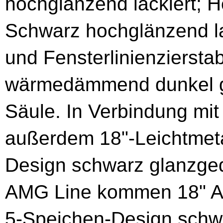
hochglänzend lackiert; H
Schwarz hochglänzend la
und Fensterlinienzierst
wärmedämmend dunkel ge
Säule. In Verbindung mit
außerdem 18"-Leichtmeta
Design schwarz glanzged
AMG Line kommen 18" AM
5‑Speichen-Design schwa