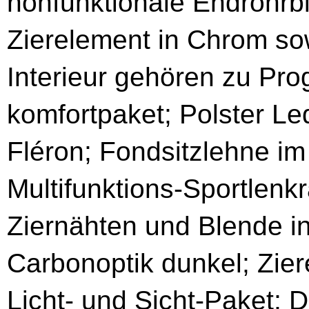
nonfunktionale Endrohrb
Zierelement in Chrom sow
Interieur gehören zu Prog
komfort­paket; Polster L
Fléron; Fondsitzlehne im
Multifunktions-Sportlenk
Ziernähten und Blende i
Carbonoptik dunkel; Zier
Licht- und Sicht-Paket; 