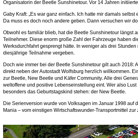
Organisatorin der Beetle Sunshinetour. Vor 14 Jahren initiier
Gaby Kraft: „Es war ganz einfach. Ich hatte mir damals selbst e
Da muss es doch noch andere geben. Dann versuchen wir doch
Obwohl es familiär blieb, hat die Beetle Sunshinetour läng
Teilnehmer. Diese enorm große Zahl der Fahrzeuge haben die 
Werksdurchfahrt gesprengt hätte. In weniger als drei Stunden
diesjährige Teilnahme vergeben.
Doch wie immer bei der Beetle Sunshinetour gilt auch 2018: 
direkt neben der Autostadt Wolfsburg herzlich willkommen. E
zur Beetle, New Beetle und Käfer Community. Alle drei Gene
weltoffene und positive Lebenseinstellung eint. Wer also Lus
besonders das Geburtstagskind stehen: der New Beetle.
Die Serienversion wurde von Volksagen im Januar 1998 auf der 
Mania – vom einstigen Wirtschaftswunder-Transportmittel zur z