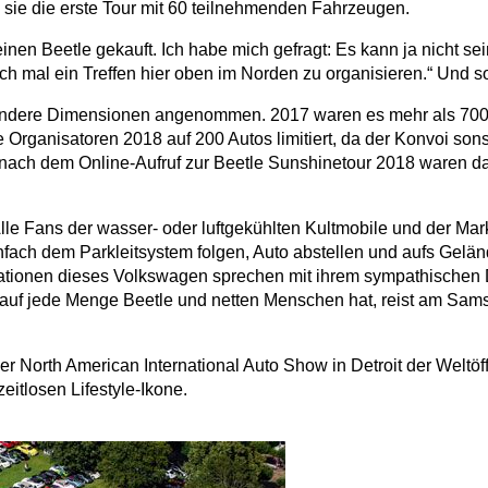
te sie die erste Tour mit 60 teilnehmenden Fahrzeugen.
inen Beetle gekauft. Ich habe mich gefragt: Es kann ja nicht sein
 mal ein Treffen hier oben im Norden zu organisieren.“ Und s
st andere Dimensionen angenommen. 2017 waren es mehr als 70
Organisatoren 2018 auf 200 Autos limitiert, da der Konvoi son
 nach dem Online-Aufruf zur Beetle Sunshinetour 2018 waren da
Alle Fans der wasser- oder luftgekühlten Kultmobile und der M
infach dem Parkleitsystem folgen, Auto abstellen und aufs Gelä
rationen dieses Volkswagen sprechen mit ihrem sympathischen
t auf jede Menge Beetle und netten Menschen hat, reist am Sams
North American International Auto Show in Detroit der Weltöffen
eitlosen Lifestyle-Ikone.