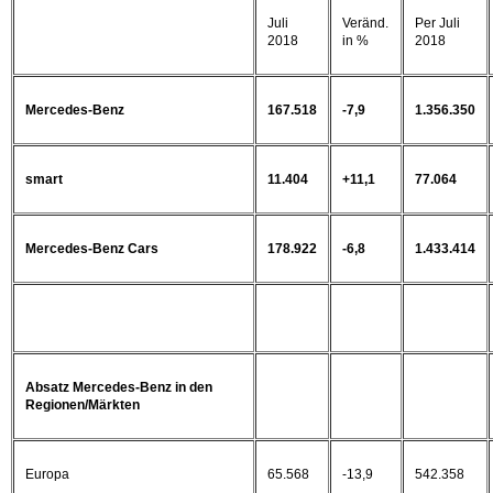
Juli
Veränd.
Per Juli
2018
in %
2018
Mercedes-Benz
167.518
-7,9
1.356.350
smart
11.404
+11,1
77.064
Mercedes-Benz Cars
178.922
-6,8
1.433.414
Absatz Mercedes-Benz in den
Regionen/Märkten
Europa
65.568
-13,9
542.358