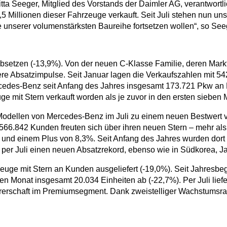
ritta Seeger, Mitglied des Vorstands der Daimler AG, verantwortl
5 Millionen dieser Fahrzeuge verkauft. Seit Juli stehen nun 
 unserer volumenstärksten Baureihe fortsetzen wollen“, so Seeg
etzen (-13,9%). Von der neuen C-Klasse Familie, deren Markte
tere Absatzimpulse. Seit Januar lagen die Verkaufszahlen mit 5
cedes-Benz seit Anfang des Jahres insgesamt 173.721 Pkw an 
mit Stern verkauft worden als je zuvor in den ersten sieben 
Modellen von Mercedes-Benz im Juli zu einem neuen Bestwert v
66.842 Kunden freuten sich über ihren neuen Stern – mehr als 
nd einem Plus von 8,3%. Seit Anfang des Jahres wurden dort b
 per Juli einen neuen Absatzrekord, ebenso wie in Südkorea, Ja
uge mit Stern an Kunden ausgeliefert (-19,0%). Seit Jahresbeg
en Monat insgesamt 20.034 Einheiten ab (-22,7%). Per Juli li
hrerschaft im Premiumsegment. Dank zweistelliger Wachstumsrat