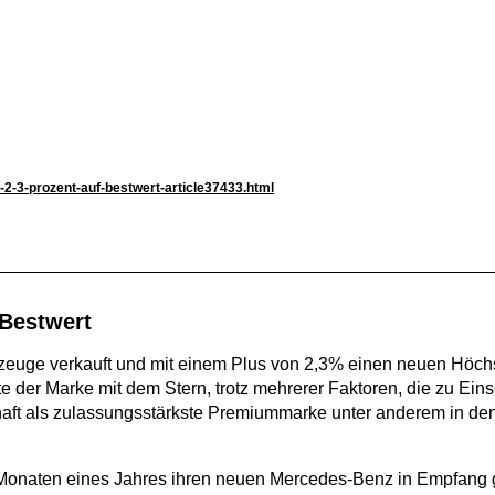
2-3-prozent-auf-bestwert-article37433.html
 Bestwert
zeuge verkauft und mit einem Plus von 2,3% einen neuen Höchs
te der Marke mit dem Stern, trotz mehrerer Faktoren, die zu Ei
haft als zulassungsstärkste Premiummarke unter anderem in de
n Monaten eines Jahres ihren neuen Mercedes-Benz in Empfang