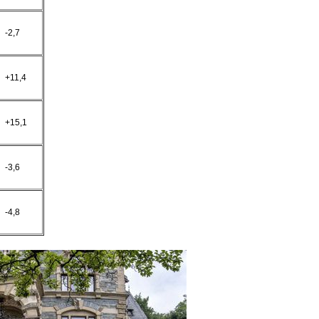
-2,7
+11,4
+15,1
-3,6
-4,8