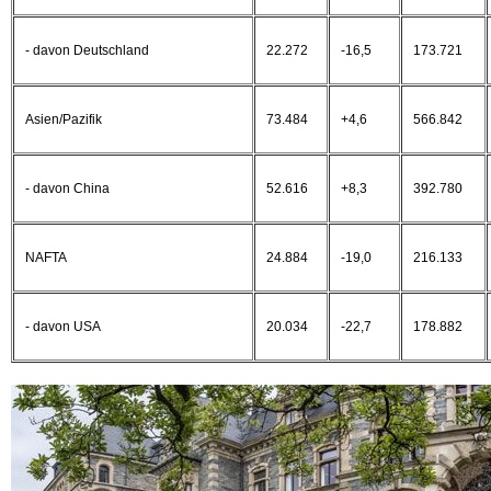
- davon Deutschland
22.272
-16,5
173.721
Asien/Pazifik
73.484
+4,6
566.842
- davon China
52.616
+8,3
392.780
NAFTA
24.884
-19,0
216.133
- davon USA
20.034
-22,7
178.882