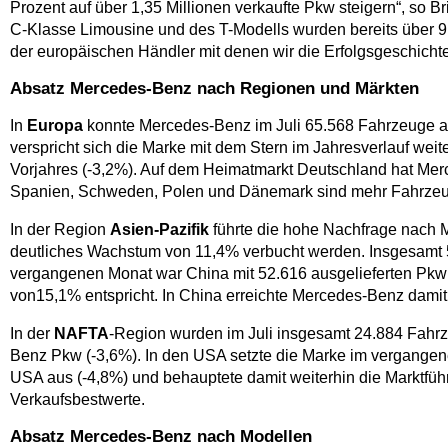
Prozent auf über 1,35 Millionen verkaufte Pkw steigern“, so B
C-Klasse Limousine und des T-Modells wurden bereits über 9,
der europäischen Händler mit denen wir die Erfolgsgeschichte
Absatz Mercedes-Benz nach Regionen und Märkten
In
Europa
konnte Mercedes-Benz im Juli 65.568 Fahrzeuge abs
verspricht sich die Marke mit dem Stern im Jahresverlauf wei
Vorjahres (-3,2%). Auf dem Heimatmarkt Deutschland hat Mer
Spanien, Schweden, Polen und Dänemark sind mehr Fahrzeuge 
In der Region
Asien-Pazifik
führte die hohe Nachfrage nach 
deutliches Wachstum von 11,4% verbucht werden. Insgesamt 5
vergangenen Monat war China mit 52.616 ausgelieferten Pkw u
von15,1% entspricht. In China erreichte Mercedes-Benz damit
In der
NAFTA
-Region wurden im Juli insgesamt 24.884 Fahrze
Benz Pkw (-3,6%). In den USA setzte die Marke im vergangen
USA aus (-4,8%) und behauptete damit weiterhin die Marktfü
Verkaufsbestwerte.
Absatz Mercedes-Benz nach Modellen