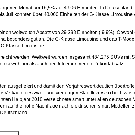
angenen Monat um 16,5% auf 4.906 Einheiten. In Deutschland, 
r bis Juli konnten über 48.000 Einheiten der S-Klasse Limousi
i einen weltweiten Absatz von 29.298 Einheiten (-9,9%). Obwohl
ina besonders gut an. Die C-Klasse Limousine und das T-Modell 
r C-Klasse Limousine.
rreicht werden. Weltweit wurden insgesamt 484.275 SUVs mit St
en sowohl im als auch per Juli einen neuen Rekordabsatz.
en ausgeliefert und damit den Vorjahreswert deutlich übertroff
Verkäufe des zwei- und viertürigen Stadtflitzers so hoch wie n
m ersten Halbjahr 2018 verzeichnete smart unter allen deutsch
rem auf die hohe Nachfrage nach elektrischen smart Modellen zu
 Deutschland.