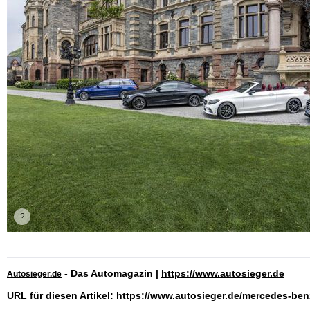
- Das Automagazin |
https://www.autosieger.de
Autosieger.de
URL für diesen Artikel:
https://www.autosieger.de/mercedes-benz