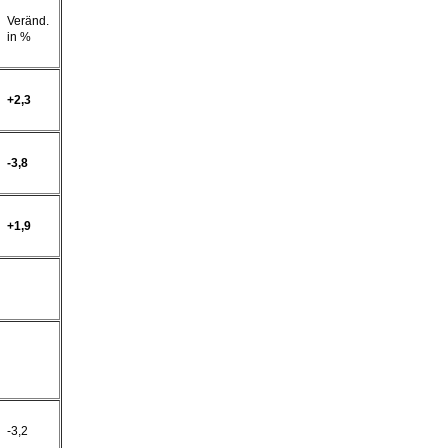
Veränd.
in %
+2,3
-3,8
+1,9
-3,2